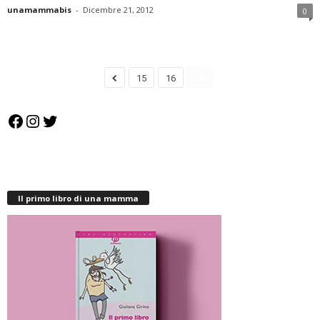
unamammabis
-
Dicembre 21, 2012
0
15
16
17
Facebook
Instagram
Twitter
Il primo libro di una mamma