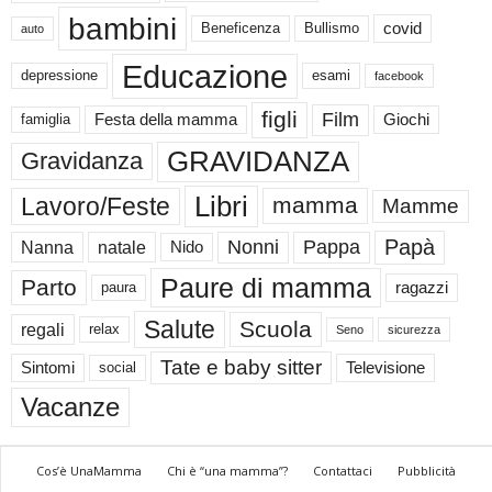
bambini
Beneficenza
Bullismo
covid
auto
Educazione
depressione
esami
facebook
figli
Film
famiglia
Festa della mamma
Giochi
GRAVIDANZA
Gravidanza
Libri
Lavoro/Feste
mamma
Mamme
Papà
Nonni
Pappa
Nanna
natale
Nido
Paure di mamma
Parto
paura
ragazzi
Salute
Scuola
regali
relax
Seno
sicurezza
Tate e baby sitter
Sintomi
social
Televisione
Vacanze
Cos’è UnaMamma
Chi è “una mamma”?
Contattaci
Pubblicità