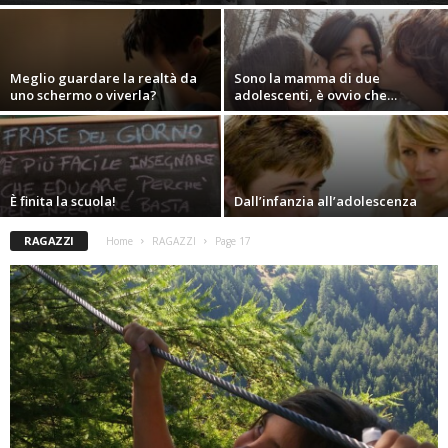
Meglio guardare la realtà da
Sono la mamma di due
uno schermo o viverla?
adolescenti, è ovvio che…
È finita la scuola!
Dall’infanzia all’adolescenza
RAGAZZI
Home
RAGAZZI
Page 17