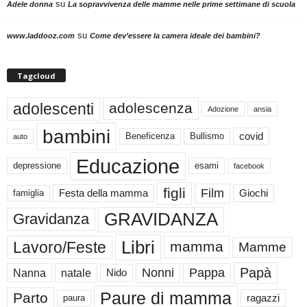
su
Adele donna
La sopravvivenza delle mamme nelle prime settimane di scuola
su
www.laddooz.com
Come dev’essere la camera ideale dei bambini?
Tagcloud
adolescenti
adolescenza
Adozione
ansia
bambini
Beneficenza
Bullismo
covid
auto
Educazione
depressione
esami
facebook
figli
Film
famiglia
Festa della mamma
Giochi
GRAVIDANZA
Gravidanza
Libri
Lavoro/Feste
mamma
Mamme
Papà
Nonni
Pappa
Nanna
natale
Nido
Paure di mamma
Parto
paura
ragazzi