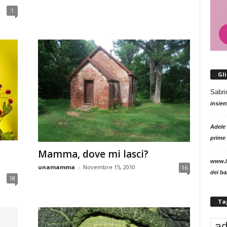
1
Gl
Sabri
insie
Adele
prime 
Mamma, dove mi lasci?
www.l
unamamma
-
Novembre 15, 2010
16
dei b
18
Ta
ad