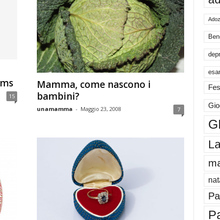
Adoz
Ben
dep
esa
oms
Mamma, come nascono i
Fes
bambini?
15
Gio
unamamma
-
Maggio 23, 2008
7
G
La
m
nat
Pa
P