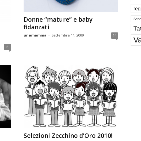
reg
Donne “mature” e baby
Sen
fidanzati
Tat
unamamma
-
Settembre 11, 2009
14
V
8
Selezioni Zecchino d’Oro 2010!