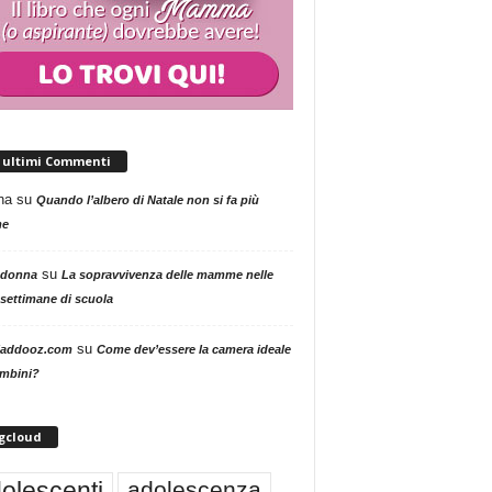
i ultimi Commenti
na
su
Quando l’albero di Natale non si fa più
me
su
 donna
La sopravvivenza delle mamme nelle
settimane di scuola
su
addooz.com
Come dev’essere la camera ideale
ambini?
gcloud
olescenti
adolescenza