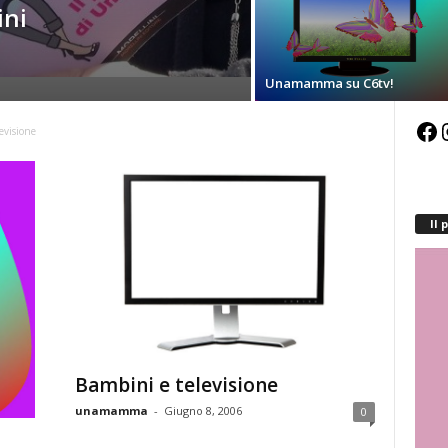
ini
Unamamma su C6tv!
Facebook
Inst
evisione
Il
Bambini e televisione
unamamma
-
Giugno 8, 2006
0