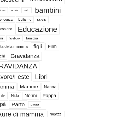
bambini
ione
ansia
auto
eficenza
Bullismo
covid
Educazione
ressione
mi
famiglia
facebook
figli
Film
ta della mamma
Gravidanza
chi
RAVIDANZA
Libri
voro/Feste
amma
Mamme
Nanna
Nonni
Pappa
ale
Nido
Parto
pà
paura
aure di mamma
ragazzi