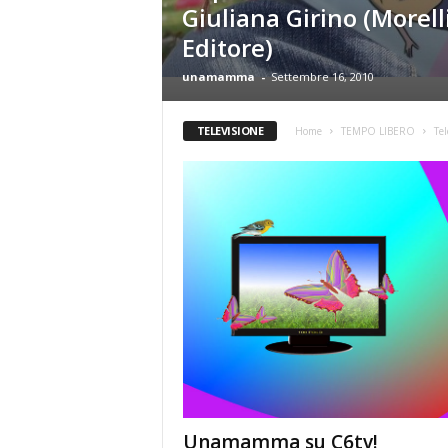
Giuliana Girino (Morell
Editore)
unamamma
-
Settembre 16, 2010
TELEVISIONE
Home
TEMPO LIBERO
Tel
Unamamma su C6tv!