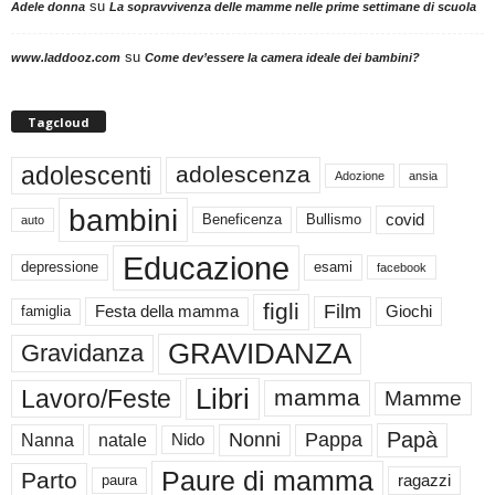
su
Adele donna
La sopravvivenza delle mamme nelle prime settimane di scuola
su
www.laddooz.com
Come dev’essere la camera ideale dei bambini?
Tagcloud
adolescenti
adolescenza
Adozione
ansia
bambini
Beneficenza
Bullismo
covid
auto
Educazione
depressione
esami
facebook
figli
Film
famiglia
Festa della mamma
Giochi
GRAVIDANZA
Gravidanza
Libri
Lavoro/Feste
mamma
Mamme
Papà
Nonni
Pappa
Nanna
natale
Nido
Paure di mamma
Parto
paura
ragazzi