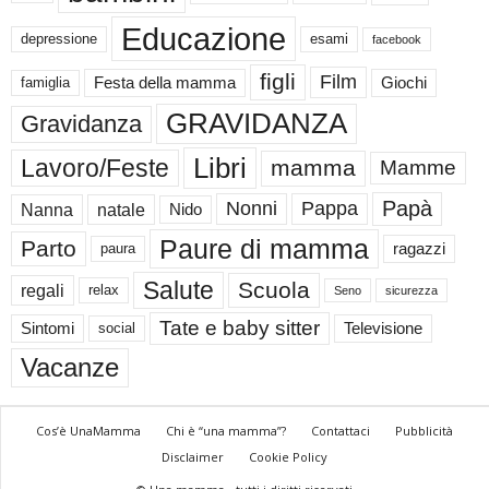
Educazione
depressione
esami
facebook
figli
Film
famiglia
Festa della mamma
Giochi
GRAVIDANZA
Gravidanza
Libri
Lavoro/Feste
mamma
Mamme
Papà
Nonni
Pappa
Nanna
natale
Nido
Paure di mamma
Parto
paura
ragazzi
Salute
Scuola
regali
relax
Seno
sicurezza
Tate e baby sitter
Sintomi
social
Televisione
Vacanze
Cos’è UnaMamma
Chi è “una mamma”?
Contattaci
Pubblicità
Disclaimer
Cookie Policy