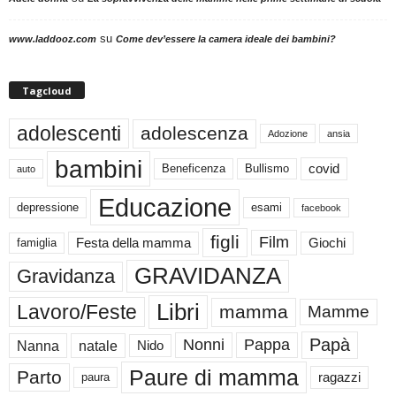
su
www.laddooz.com
Come dev’essere la camera ideale dei bambini?
Tagcloud
adolescenti
adolescenza
Adozione
ansia
bambini
Beneficenza
Bullismo
covid
auto
Educazione
depressione
esami
facebook
figli
Film
famiglia
Festa della mamma
Giochi
GRAVIDANZA
Gravidanza
Libri
Lavoro/Feste
mamma
Mamme
Papà
Nonni
Pappa
Nanna
natale
Nido
Paure di mamma
Parto
paura
ragazzi