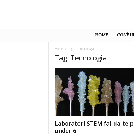
U
n
HOME
COS’È 
a
M
a
Home
Tags
Tecnologia
m
Tag: Tecnologia
m
a
Laboratori STEM fai-da-te p
under 6