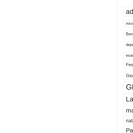
ad
Adoz
Ben
dep
esa
Fes
Gio
G
La
m
nat
Pa