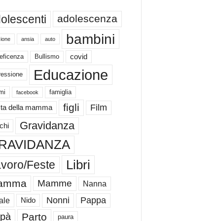
olescenti
adolescenza
bambini
ione
ansia
auto
eficenza
Bullismo
covid
Educazione
ressione
mi
famiglia
facebook
figli
Film
ta della mamma
Gravidanza
chi
RAVIDANZA
Libri
voro/Feste
amma
Mamme
Nanna
Nonni
Pappa
ale
Nido
Parto
pà
paura