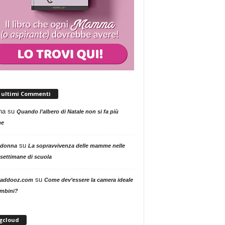
i ultimi Commenti
na
su
Quando l’albero di Natale non si fa più
me
su
 donna
La sopravvivenza delle mamme nelle
settimane di scuola
su
addooz.com
Come dev’essere la camera ideale
ambini?
gcloud