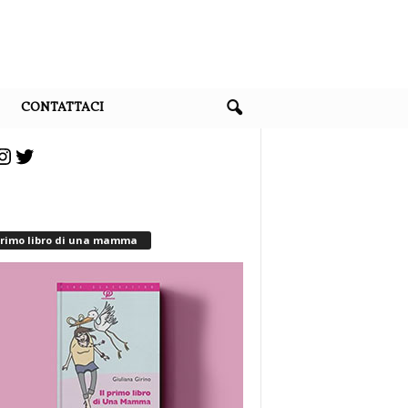
CONTATTACI
agram
Twitter
 primo libro di una mamma