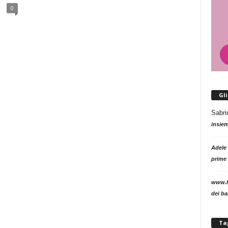
0
Gl
Sabri
insie
Adele
prime 
www.l
dei b
Ta