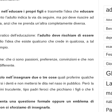
ad
 nell´educare i propri figli
e trasmette l’idea che
educare
nto l’adulto indica la via da seguire, ma poi deve riuscire ad
Adoz
celga, anzi che ne prenda un’altra completamente diversa.
Ben
cratico dell’educazione:
l’adulto deve rischiare di essere
dep
io l’idea che esiste qualcuno che crede in qualcosa, a tal
esa
empio.
Fes
ane: che ci sono passioni, preferenze, convinzioni e che non
Gio
ifferente.
G
solo nell´insegnare due o tre cose
quali proferire qualche
La
 i denti e non mettersi le dita nel naso in pubblico. Però la
truculente, tipo padri feroci che picchiano i figli o che li
m
iventa una questione formale oppure un emblema di
nat
non ci sforziamo di insegnarla
.
Pa