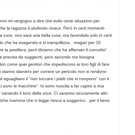
non mi vergogno a dire che evito certe situazioni per
che la ragazza è piuttosto vivace. Però in certi momenti-
 la voce, non sarà una bella cosa, ma facendolo solo in certi
to che ha esagerato e si tranquillizza…magari per 15
re la pestifera, però diciamo che ha afferrato il concetto!
e precisa da suggerirti, però secondo me bisogna
Non come quei genitori che impediscono ai loro figli di fare
ndo stanno davvero per correre un pericolo non si rendono
d eguagliano il “non toccare i piatti che si rompono” con il
ci sono le macchine”. Io sono riuscita a far capire a mia
o” variando il tono della voce. Ci saranno sicuramente altri
alche mamma che ci legge riesca a suggerirci…per il bene