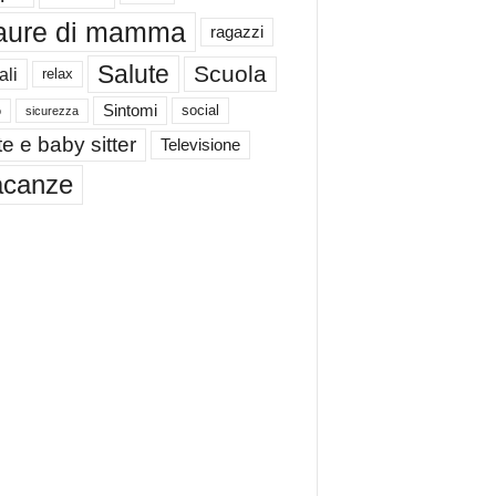
aure di mamma
ragazzi
Salute
Scuola
ali
relax
Sintomi
social
o
sicurezza
e e baby sitter
Televisione
acanze