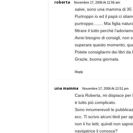
roberta
Novembre 17, 2006 At 11:56 am
salve, sono una mamma di 35 an
Purtroppo io ed il papà ci stia
purtroppo……. Mia figlia natural
filtrare il tutto perchè l’adoria
Avrei bisogno di consigli, non s
superare questo momento, quest
Potete consigliarmi dei libri d
Grazie, buona giornata.
Reply
una mamma
Novembre 17, 2006 At 12:51 pm
Cara Roberta, mi dispiace per 
è tutto più complicato.
Sono innumerevoli le pubblicazio
ecc. Ti scrivo alcuni titoli per
non li ho letti, quindi non sapre
navigatrice li conosce?