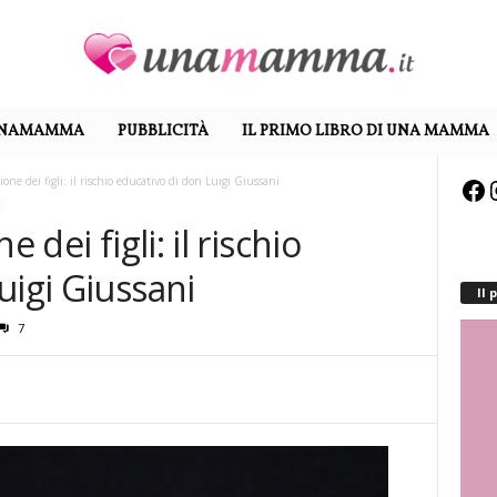
UNAMAMMA
PUBBLICITÀ
IL PRIMO LIBRO DI UNA MAMMA
ione dei figli: il rischio educativo di don Luigi Giussani
Fa
 dei figli: il rischio
uigi Giussani
Il
7