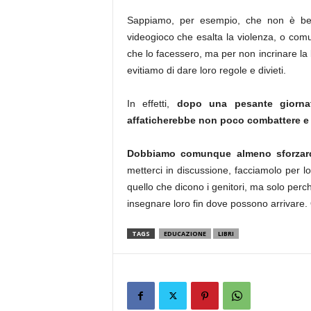
Sappiamo, per esempio, che non è bello
videogioco che esalta la violenza, o com
che lo facessero, ma per non incrinare la b
evitiamo di dare loro regole e divieti.
In effetti,
dopo una pesante giornat
affaticherebbe non poco combattere e 
Dobbiamo comunque almeno sforzarc
metterci in discussione, facciamolo per loro
quello che dicono i genitori, ma solo per
insegnare loro fin dove possono arrivare. Q
TAGS
EDUCAZIONE
LIBRI