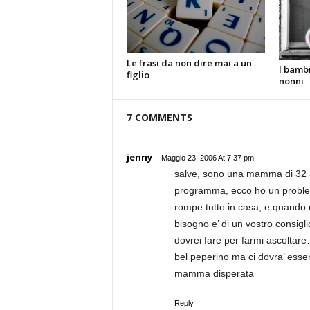
Le frasi da non dire mai a un
I bambi
figlio
nonni
7 COMMENTS
jenny
Maggio 23, 2006 At 7:37 pm
salve, sono una mamma di 32 an
programma, ecco ho un problem
rompe tutto in casa, e quando 
bisogno e’ di un vostro consigl
dovrei fare per farmi ascoltar
bel peperino ma ci dovra’ ess
mamma disperata
Reply