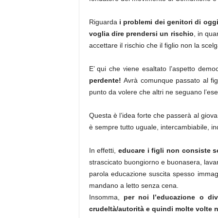
Riguarda
i problemi dei genitori di oggi
voglia dire prendersi un rischio
, in qua
accettare il rischio che il figlio non la s
E’ qui che viene esaltato l’aspetto demo
perdente!
Avrà comunque passato al figl
punto da volere che altri ne seguano l’es
Questa è l’idea forte che passerà al giov
è sempre tutto uguale, intercambiabile, ind
In effetti,
educare i figli non consiste 
strascicato buongiorno e buonasera, lavarsi
parola educazione suscita spesso immagini 
mandano a letto senza cena.
Insomma,
per noi l’educazione o d
crudeltà/autorità e quindi molte volte 