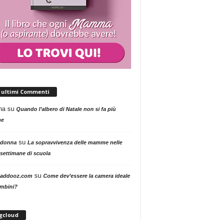
i ultimi Commenti
na
su
Quando l’albero di Natale non si fa più
me
su
 donna
La sopravvivenza delle mamme nelle
settimane di scuola
su
addooz.com
Come dev’essere la camera ideale
ambini?
gcloud