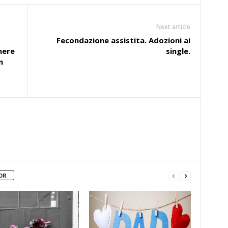
Next article
Fecondazione assistita. Adozioni ai
nere
single.
n
OR