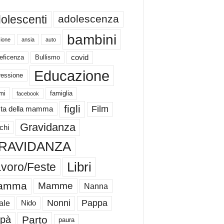
olescenti
adolescenza
bambini
ione
ansia
auto
eficenza
Bullismo
covid
Educazione
ressione
mi
famiglia
facebook
figli
Film
ta della mamma
Gravidanza
chi
RAVIDANZA
Libri
voro/Feste
amma
Mamme
Nanna
Nonni
Pappa
ale
Nido
Parto
pà
paura