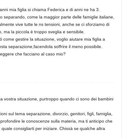
ni mia figlia si chiama Federica e di anni ne ha 3.
mo separando, come la maggior parte delle famiglie italiane,
mente vive tutte le ns tensioni, anche se ci sforziamo di
mo, ma la piccola è troppo sveglia e sensibile.
ò come gestire la situazione, voglio aiutare mia figlia a
a separazione,facendola soffrire il meno possibile.
a leggere che facciano al caso mio?
la vostra situazione, purtroppo quando ci sono dei bambini
ni sul tema separazione, divorzio, genitori, figli, famiglia,
 approfondire le conoscenze sulla materia, ma ti anticipo che
i quale consigliarti per iniziare. Chissà se qualche altra