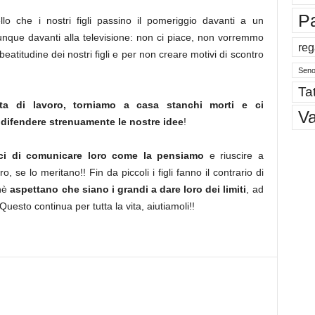
P
 che i nostri figli passino il pomeriggio davanti a un
unque davanti alla televisione: non ci piace, non vorremmo
reg
eatitudine dei nostri figli e per non creare motivi di scontro
Sen
Tat
a di lavoro, torniamo a casa stanchi morti e ci
V
difendere strenuamente le nostre idee
!
i di comunicare loro come la pensiamo
e riuscire a
, se lo meritano!! Fin da piccoli i figli fanno il contrario di
chè
aspettano che siano i grandi a dare loro dei limiti
, ad
uesto continua per tutta la vita, aiutiamoli!!