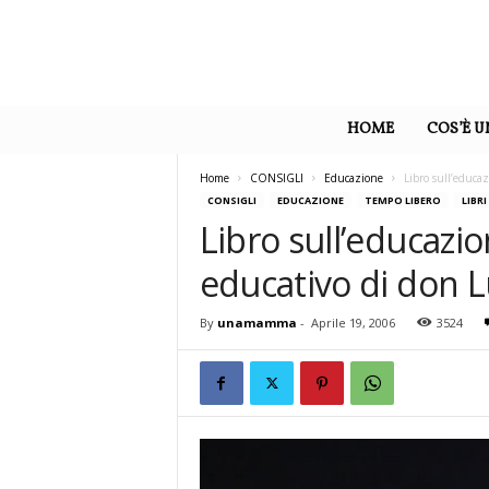
U
n
HOME
COS’È 
a
M
a
Home
CONSIGLI
Educazione
Libro sull’educaz
m
CONSIGLI
EDUCAZIONE
TEMPO LIBERO
LIBRI
m
Libro sull’educazione
a
educativo di don L
By
unamamma
-
Aprile 19, 2006
3524