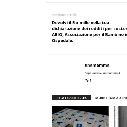
Previous article
Devolvi il 5 x mille nella tua
dichiarazione dei redditi per soste
ABIO, Associazione per il Bambino i
Ospedale.
unamamma
https://www.unamamma.it
RELATED ARTICLES
MORE FROM AUTH