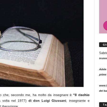
Gl
Sabri
insie
Adele
prime 
www.l
dei b
bro che, secondo me, ha molto da insegnare è
“
Il rischio
ma volta nel 1977)
di don Luigi Giussani
, insegnante e
Ta
Liberazione.