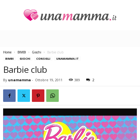
U
n
a
M
a
Home
BIMBI
Giochi
Barbie club
m
BIMBI
GIOCHI
CONSIGLI
UNAMAMMA.IT
m
Barbie club
a
By
unamamma
-
Ottobre 19, 2011
389
2