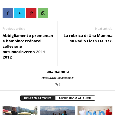
Previous article
Next article
Abbigliamento premaman
La rubrica di Una Mamma
e bambino: Prénatal
su Radio Flash FM 97.6
collezione
autunno/inverno 2011 –
2012
unamamma
https://www.unamamma.it
RELATED ARTICLES
MORE FROM AUTHOR