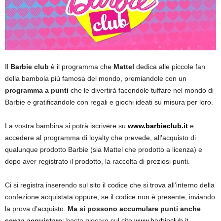
Il
Barbie club
è il programma che
Mattel
dedica alle piccole fan
della bambola più famosa del mondo, premiandole con un
programma a punti
che le divertirà facendole tuffare nel mondo di
Barbie e gratificandole con regali e giochi ideati su misura per loro.
La vostra bambina si potrà iscrivere su
www.barbieclub.it
e
accedere al programma di loyalty che prevede, all’acquisto di
qualunque prodotto Barbie (sia Mattel che prodotto a licenza) e
dopo aver registrato il prodotto, la raccolta di preziosi punti.
Ci si registra inserendo sul sito il codice che si trova all’interno della
confezione acquistata oppure, se il codice non è presente, inviando
la prova d’acquisto.
Ma si possono accumulare punti anche
senza acquistare
: basta giocare sul sito
www.barbieclub.it
,