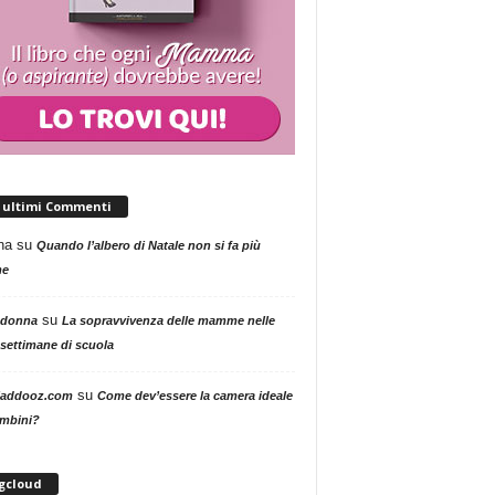
i ultimi Commenti
na
su
Quando l’albero di Natale non si fa più
me
su
 donna
La sopravvivenza delle mamme nelle
settimane di scuola
su
addooz.com
Come dev’essere la camera ideale
ambini?
gcloud