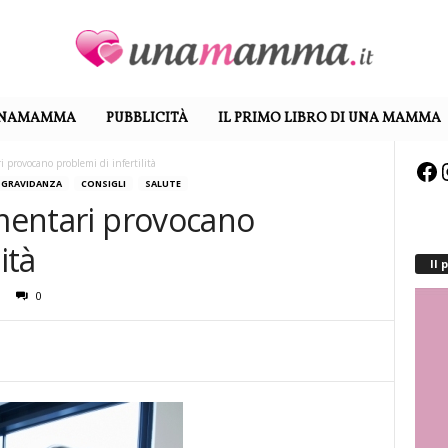
UNAMAMMA
PUBBLICITÀ
IL PRIMO LIBRO DI UNA MAMMA
i provocano problemi di infertilità
Fa
A GRAVIDANZA
CONSIGLI
SALUTE
imentari provocano
ità
Il
0