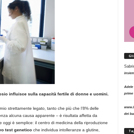
Gl
Sabri
insie
Adele
prime 
tosio influisce sulla capacità fertile di donne e uomini.
www.l
nomio strettamente legato, tanto che più che l’8% delle
dei b
senza alcuna causa apparente – è risultata affetta da
ze oggi è semplice: il centro di medicina della riproduzione
o test genetico
che individua intolleranze a glutine,
Ta