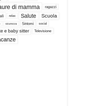
aure di mamma
ragazzi
Salute
Scuola
ali
relax
Sintomi
social
o
sicurezza
e e baby sitter
Televisione
acanze