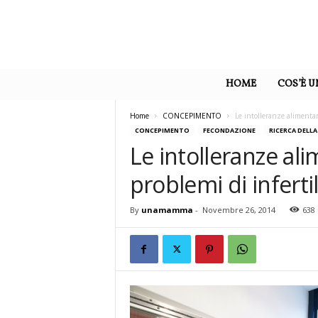
U
n
HOME
COS’È 
a
M
a
Home
CONCEPIMENTO
Le intolleranze alimentar
m
CONCEPIMENTO
FECONDAZIONE
RICERCA DELL
m
Le intolleranze al
a
problemi di infertil
By
unamamma
-
Novembre 26, 2014
638