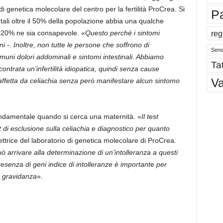
o di genetica molecolare del centro per la fertilità ProCrea. Si
P
ali oltre il 50% della popolazione abbia una qualche
reg
 20% ne sia consapevole. «
Questo perché i sintomi
i -. Inoltre, non tutte le persone che soffrono di
Sen
omuni dolori addominali e sintomi intestinali. Abbiamo
Tat
ontrata un’infertilità idiopatica, quindi senza cause
V
 affetta da celiachia senza però manifestare alcun sintomo
fondamentale quando si cerca una maternità. «
Il test
di esclusione sulla celiachia e diagnostico per quanto
rettrice del laboratorio di genetica molecolare di ProCrea.
 arrivare alla determinazione di un’intolleranza a questi
resenza di geni indice di intolleranze è importante per
a gravidanza
».