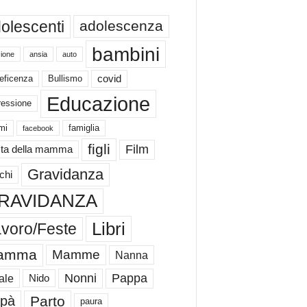
olescenti
adolescenza
bambini
ione
ansia
auto
eficenza
Bullismo
covid
Educazione
ressione
mi
famiglia
facebook
figli
Film
ta della mamma
Gravidanza
chi
RAVIDANZA
Libri
voro/Feste
amma
Mamme
Nanna
Nonni
Pappa
ale
Nido
Parto
pà
paura