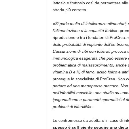
lattosio e fruttosio così da permettere alle 
strada più corretta.
«
Si parla molto di intolleranze alimentari,
l’alimentazione e la capacità fertile
», prem
riproduzione e tra i fondatori di ProCrea. 
delle probabilità di impianto dell’embrione, 
L’assunzione di cibi non tollerati provoca
immunologica esagerata che può essere d
problematica di malassorbimento, anche se
vitamina D e K, di ferro, acido folico e alt
prosegue lo specialista di ProCrea. Non ce
portare ad una menopausa precoce. Non va 
nell’infertilità maschile: uno studio su u
ipogonadismo e parametri spermatici al di
problemi di infertilità
».
Le contromosse da adottare in caso di int
spesso è sufficiente seguire una dieta