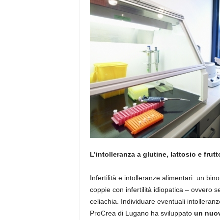
L’intolleranza a glutine, lattosio e frut
Infertilità e intolleranze alimentari: un bi
coppie con infertilità idiopatica – ovvero 
celiachia. Individuare eventuali intolleran
ProCrea di Lugano ha sviluppato
un nuov