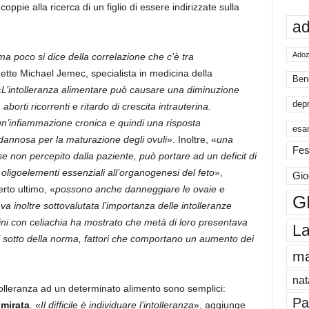
coppie alla ricerca di un figlio di essere indirizzate sulla
ad
Adoz
 ma poco si dice della correlazione che c’è tra
ette Michael Jemec, specialista in medicina della
Ben
«
L’intolleranza alimentare può causare una diminuzione
dep
aborti ricorrenti e ritardo di crescita intrauterina.
 un’infiammazione cronica e quindi una risposta
esa
annosa per la maturazione degli ovuli
». Inoltre, «
una
Fes
 non percepito dalla paziente, può portare ad un deficit di
ri oligoelementi essenziali all’organogenesi del feto
»,
Gio
rto ultimo, «
possono anche danneggiare le ovaie e
G
inoltre sottovalutata l’importanza delle intolleranze
omini con celiachia ha mostrato che metà di loro presentava
La
 sotto della norma, fattori che comportano un aumento dei
m
nat
olleranza ad un determinato alimento sono semplici:
Pa
 mirata
. «
Il difficile è individuare l’intolleranza
», aggiunge