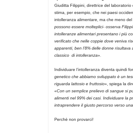
Giuditta Filippini, direttrice del laboratori
stima, per esempio, che nei paesi occident
intolleranza alimentare, ma che meno del
possono essere molteplici- osserva Filippin
intolleranze alimentari presentano i più c
verificato che nelle coppie dove veniva risc
apparenti, ben l’8% delle donne risultava
classico di intolleranza
».
Individuare l’intolleranza diventa quindi 
genetico che abbiamo sviluppato è un test 
riguarda lattosio e fruttosio
», spiega la di
«
Con un semplice prelievo di sangue si può
alimenti nel 99% dei casi. Individuare la p
intraprendere il giusto percorso verso un
Perchè non provarci!