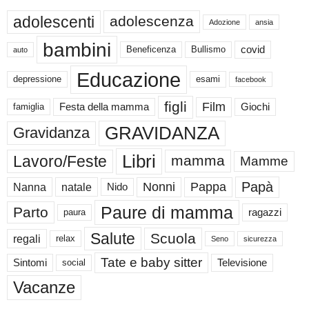
adolescenti
adolescenza
Adozione
ansia
bambini
Beneficenza
Bullismo
covid
auto
Educazione
depressione
esami
facebook
figli
Film
famiglia
Festa della mamma
Giochi
GRAVIDANZA
Gravidanza
Libri
Lavoro/Feste
mamma
Mamme
Papà
Nonni
Pappa
Nanna
natale
Nido
Paure di mamma
Parto
paura
ragazzi
Salute
Scuola
regali
relax
Seno
sicurezza
Tate e baby sitter
Sintomi
social
Televisione
Vacanze