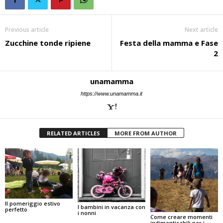
Previous article
Next article
Zucchine tonde ripiene
Festa della mamma e Fase
2
unamamma
https://www.unamamma.it
RELATED ARTICLES
MORE FROM AUTHOR
Il pomeriggio estivo
I bambini in vacanza con
perfetto
i nonni
Come creare momenti
indimenticabili per i