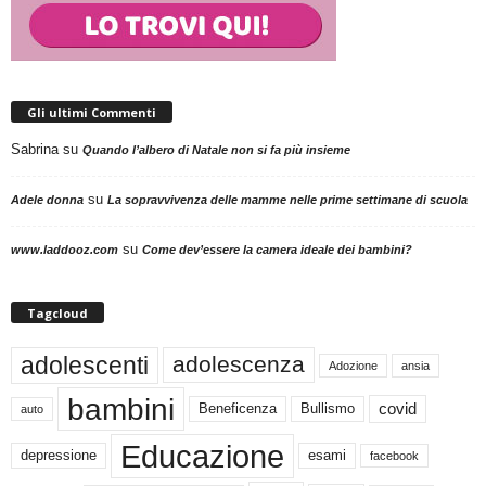
Gli ultimi Commenti
Sabrina
su
Quando l’albero di Natale non si fa più insieme
su
Adele donna
La sopravvivenza delle mamme nelle prime settimane di scuola
su
www.laddooz.com
Come dev’essere la camera ideale dei bambini?
Tagcloud
adolescenti
adolescenza
Adozione
ansia
bambini
Beneficenza
Bullismo
covid
auto
Educazione
depressione
esami
facebook