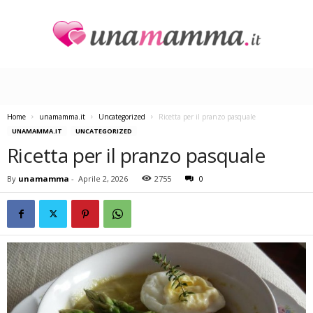
U
n
a
M
a
Home
unamamma.it
Uncategorized
Ricetta per il pranzo pasquale
m
UNAMAMMA.IT
UNCATEGORIZED
m
Ricetta per il pranzo pasquale
a
By
unamamma
-
Aprile 2, 2026
2755
0