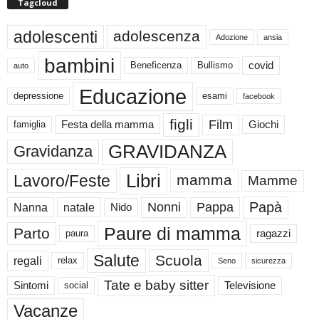
Tagcloud
adolescenti
adolescenza
Adozione
ansia
bambini
Beneficenza
Bullismo
covid
auto
Educazione
depressione
esami
facebook
figli
Film
famiglia
Festa della mamma
Giochi
GRAVIDANZA
Gravidanza
Libri
Lavoro/Feste
mamma
Mamme
Papà
Nonni
Pappa
Nanna
natale
Nido
Paure di mamma
Parto
paura
ragazzi
Salute
Scuola
regali
relax
Seno
sicurezza
Tate e baby sitter
Sintomi
social
Televisione
Vacanze