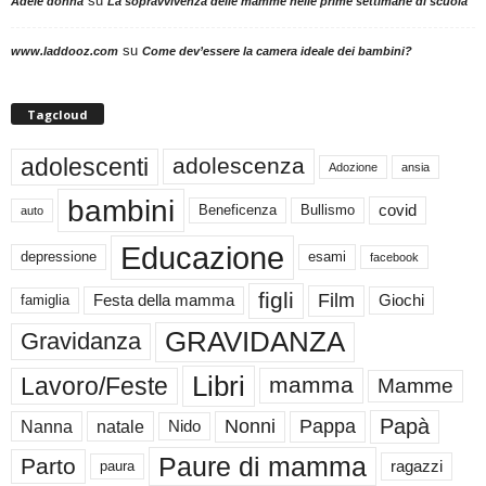
su
Adele donna
La sopravvivenza delle mamme nelle prime settimane di scuola
su
www.laddooz.com
Come dev’essere la camera ideale dei bambini?
Tagcloud
adolescenti
adolescenza
Adozione
ansia
bambini
Beneficenza
Bullismo
covid
auto
Educazione
depressione
esami
facebook
figli
Film
famiglia
Festa della mamma
Giochi
GRAVIDANZA
Gravidanza
Libri
Lavoro/Feste
mamma
Mamme
Papà
Nonni
Pappa
Nanna
natale
Nido
Paure di mamma
Parto
paura
ragazzi