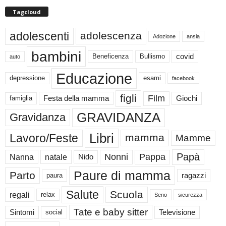
Tagcloud
adolescenti
adolescenza
Adozione
ansia
bambini
Beneficenza
Bullismo
covid
auto
Educazione
depressione
esami
facebook
figli
Film
famiglia
Festa della mamma
Giochi
GRAVIDANZA
Gravidanza
Libri
Lavoro/Feste
mamma
Mamme
Papà
Nonni
Pappa
Nanna
natale
Nido
Paure di mamma
Parto
paura
ragazzi
Salute
Scuola
regali
relax
Seno
sicurezza
Tate e baby sitter
Sintomi
social
Televisione