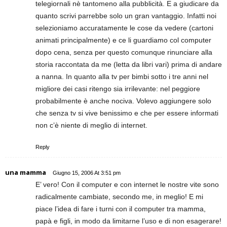
telegiornali nè tantomeno alla pubblicità. E a giudicare da
quanto scrivi parrebbe solo un gran vantaggio. Infatti noi
selezioniamo accuratamente le cose da vedere (cartoni
animati principalmente) e ce li guardiamo col computer
dopo cena, senza per questo comunque rinunciare alla
storia raccontata da me (letta da libri vari) prima di andare
a nanna. In quanto alla tv per bimbi sotto i tre anni nel
migliore dei casi ritengo sia irrilevante: nel peggiore
probabilmente è anche nociva. Volevo aggiungere solo
che senza tv si vive benissimo e che per essere informati
non c’è niente di meglio di internet.
Reply
una mamma
Giugno 15, 2006 At 3:51 pm
E’ vero! Con il computer e con internet le nostre vite sono
radicalmente cambiate, secondo me, in meglio! E mi
piace l’idea di fare i turni con il computer tra mamma,
papà e figli, in modo da limitarne l’uso e di non esagerare!