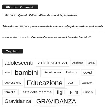
Gli ultimi Commenti
Sabrina
su
Quando l’albero di Natale non si fa più insieme
su
Adele donna
La sopravvivenza delle mamme nelle prime settimane di scuola
su
www.laddooz.com
Come dev’essere la camera ideale dei bambini?
Tagcloud
adolescenti
adolescenza
Adozione
ansia
bambini
Beneficenza
Bullismo
covid
auto
Educazione
depressione
esami
facebook
figli
Film
famiglia
Festa della mamma
Giochi
GRAVIDANZA
Gravidanza