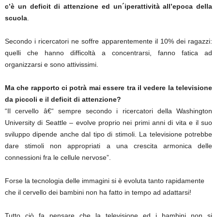
c’è un deficit di attenzione ed un´iperattività all’epoca della
scuola
.
Secondo i ricercatori ne soffre apparentemente il 10% dei ragazzi:
quelli che hanno difficoltà a concentrarsi, fanno fatica ad
organizzarsi e sono attivissimi.
Ma che rapporto ci potrà mai essere tra il vedere la televisione
da piccoli e il deficit di attenzione?
“Il cervello â€“ sempre secondo i ricercatori della Washington
University di Seattle – evolve proprio nei primi anni di vita e il suo
sviluppo dipende anche dal tipo di stimoli. La televisione potrebbe
dare stimoli non appropriati a una crescita armonica delle
connessioni fra le cellule nervose”.
Forse la tecnologia delle immagini si è evoluta tanto rapidamente
che il cervello dei bambini non ha fatto in tempo ad adattarsi!
Tutto ciò fa pensare che la televisione ed i bambini non si