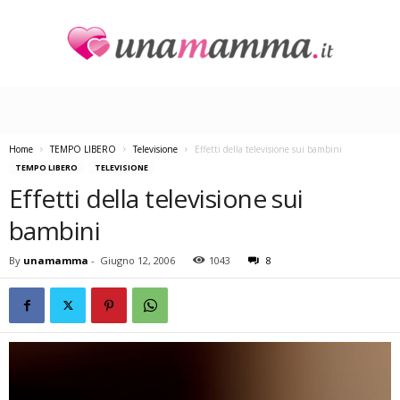
U
n
a
M
a
Home
TEMPO LIBERO
Televisione
Effetti della televisione sui bambini
m
TEMPO LIBERO
TELEVISIONE
m
Effetti della televisione sui
a
bambini
By
unamamma
-
Giugno 12, 2006
1043
8