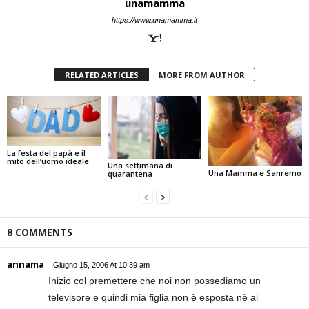
unamamma
https://www.unamamma.it
RELATED ARTICLES
MORE FROM AUTHOR
La festa del papà e il
mito dell’uomo ideale
Una settimana di
Una Mamma e Sanremo
quarantena
8 COMMENTS
annama
Giugno 15, 2006 At 10:39 am
Inizio col premettere che noi non possediamo un
televisore e quindi mia figlia non è esposta nè ai