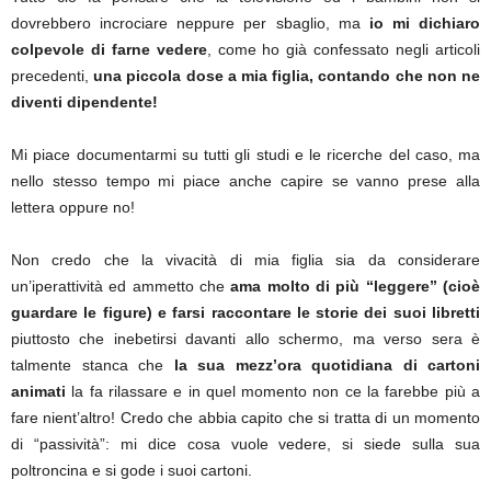
dovrebbero incrociare neppure per sbaglio, ma
io mi dichiaro
colpevole di farne vedere
, come ho già confessato negli articoli
precedenti,
una piccola dose a mia figlia, contando che non ne
diventi dipendente!
Mi piace documentarmi su tutti gli studi e le ricerche del caso, ma
nello stesso tempo mi piace anche capire se vanno prese alla
lettera oppure no!
Non credo che la vivacità di mia figlia sia da considerare
un’iperattività ed ammetto che
ama
molto di più “leggere” (cioè
guardare le figure) e farsi raccontare le storie dei suoi libretti
piuttosto che inebetirsi davanti allo schermo, ma verso sera è
talmente stanca che
la sua mezz’ora quotidiana di cartoni
animati
la fa rilassare e in quel momento non ce la farebbe più a
fare nient’altro! Credo che abbia capito che si tratta di un momento
di “passività”: mi dice cosa vuole vedere, si siede sulla sua
poltroncina e si gode i suoi cartoni.