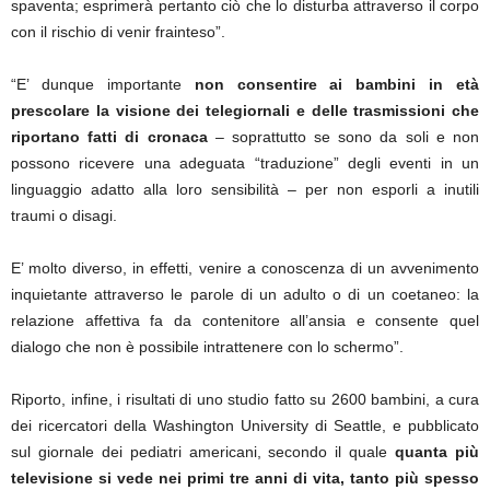
spaventa; esprimerà pertanto ciò che lo disturba attraverso il corpo
con il rischio di venir frainteso”.
“E’ dunque importante
non consentire ai bambini in età
prescolare la visione dei telegiornali e delle trasmissioni che
riportano fatti di cronaca
– soprattutto se sono da soli e non
possono ricevere una adeguata “traduzione” degli eventi in un
linguaggio adatto alla loro sensibilità – per non esporli a inutili
traumi o disagi.
E’ molto diverso, in effetti, venire a conoscenza di un avvenimento
inquietante attraverso le parole di un adulto o di un coetaneo: la
relazione affettiva fa da contenitore all’ansia e consente quel
dialogo che non è possibile intrattenere con lo schermo”.
Riporto, infine, i risultati di uno studio fatto su 2600 bambini, a cura
dei ricercatori della Washington University di Seattle, e pubblicato
sul giornale dei pediatri americani, secondo il quale
quanta più
televisione si vede nei primi tre anni di vita, tanto più spesso