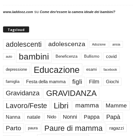
su
www.laddooz.com
Come dev’essere la camera ideale dei bambini?
Tagcloud
adolescenti
adolescenza
Adozione
ansia
bambini
Beneficenza
Bullismo
covid
auto
Educazione
depressione
esami
facebook
figli
Film
famiglia
Festa della mamma
Giochi
GRAVIDANZA
Gravidanza
Libri
Lavoro/Feste
mamma
Mamme
Papà
Nonni
Pappa
Nanna
natale
Nido
Paure di mamma
Parto
paura
ragazzi