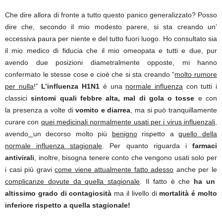
Che dire allora di fronte a tutto questo panico generalizzato? Posso
dire che, secondo il mio modesto parere, si sta creando un’
eccessiva paura per niente e del tutto fuori luogo. Ho consultato sia
il mio medico di fiducia che il mio omeopata e tutti e due, pur
avendo due posizioni diametralmente opposte, mi hanno
confermato le stesse cose e cioè che si sta creando “
molto rumore
per nulla
!”
L’influenza H1N1
è una
normale influenza
con tutti i
classici
sintomi quali febbre alta, mal di gola o tosse
e con
la presenza a volte di
vomito e diarrea
, ma si può tranquillamente
curare con
quei medicinali normalmente usati per i virus influenzali,
avendo
un decorso molto più
benigno
rispetto a
quello della
normale influenza stagionale
. Per quanto riguarda i
farmaci
antivirali
, inoltre, bisogna tenere conto che vengono usati solo per
i casi più gravi
come viene attualmente fatto adesso
anche per le
complicanze dovute da quella stagionale
. Il fatto è che
ha un
altissimo grado di contagiosità
ma il livello di
mortalità é molto
inferiore rispetto a quella stagionale!