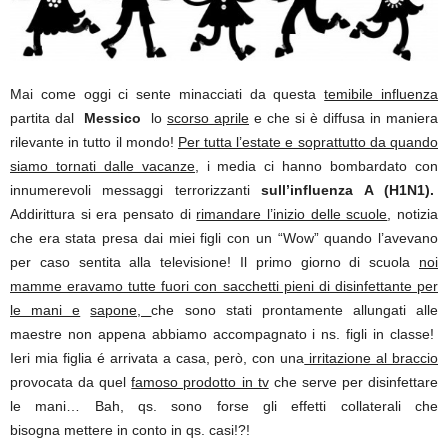
Mai come oggi ci sente minacciati da questa
temibile influenza
partita dal
Messico
lo
scorso aprile
e che si è diffusa in maniera
rilevante in tutto il mondo!
Per tutta l’estate e soprattutto da quando
siamo tornati dalle vacanze,
i media ci hanno bombardato con
innumerevoli messaggi terrorizzanti
sull’influenza A (H1N1).
Addirittura si era pensato di
rimandare l’inizio delle scuole
, notizia
che era stata presa dai miei figli con un “Wow” quando l’avevano
per caso sentita alla televisione! Il primo giorno di scuola
noi
mamme eravamo tutte fuori con sacchetti pieni di disinfettante per
le mani e
sapone,
che sono stati prontamente allungati alle
maestre non appena abbiamo accompagnato i ns. figli in classe!
Ieri mia figlia é arrivata a casa, però, con una
irritazione al braccio
provocata da quel
famoso prodotto in tv
che serve per disinfettare
le mani… Bah, qs. sono forse gli effetti collaterali che
bisogna mettere in conto in qs. casi!?!