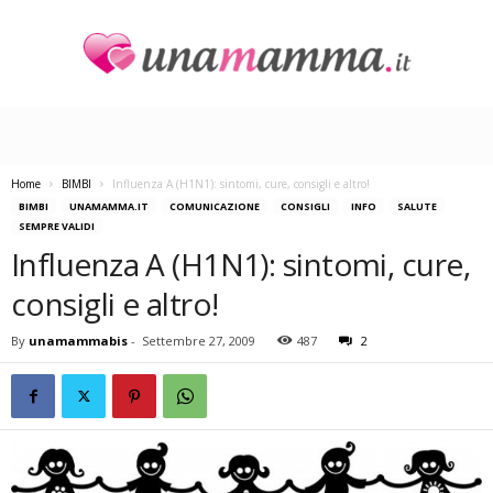
U
n
a
M
a
Home
BIMBI
Influenza A (H1N1): sintomi, cure, consigli e altro!
m
BIMBI
UNAMAMMA.IT
COMUNICAZIONE
CONSIGLI
INFO
SALUTE
m
SEMPRE VALIDI
a
Influenza A (H1N1): sintomi, cure,
consigli e altro!
By
unamammabis
-
Settembre 27, 2009
487
2