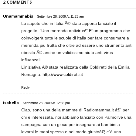
2 COMMENTS
Unamammabis
Settembre 28, 2009 At 11:23 am
Lo sapete che in Italia Ã© stato appena lanciato il
progetto: “Una merenda antivirus!” E’ un programma che
coinvolgerà tutte le scuole di Italia per fare consumare a
merenda più frutta che oltre ad essere uno strumento anti
obesità Ã© anche un validissimo aiuto anti-virus
influenzali!
L’iniziativa Ã© stata realizzata dalla Coldiretti della Emilia
Romagna:
http://www.coldiretti.it
Reply
isabella
Settembre 28, 2009 At 12:36 pm
Ciao, sono una della mamme di Radiomamma.it â€“ per
chi è interessata, noi abbiamo lanciato con Palmolive una
campagna con un gioco per insegnare ai bambini a
lavarsi le mani spesso e nel modo giustoâ€¦ c´è una