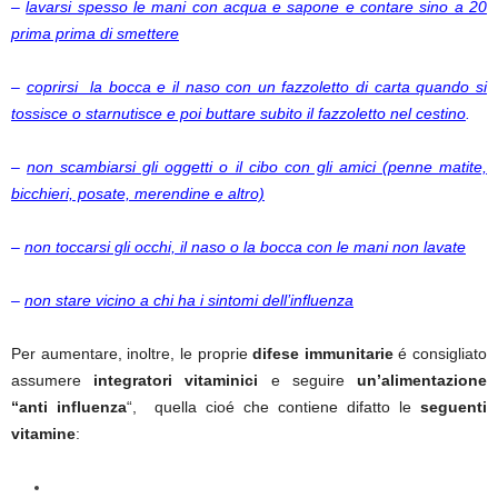
–
lavarsi spesso le mani con acqua e sapone e contare sino a 20
prima prima di smettere
–
coprirsi la bocca e il naso con un fazzoletto di carta quando si
tossisce o starnutisce e poi buttare subito il fazzoletto nel cestino
.
–
non scambiarsi gli oggetti o il cibo con gli amici (penne matite,
bicchieri, posate, merendine e altro)
–
non toccarsi gli occhi, il naso o la bocca con le mani non lavate
–
non stare vicino a chi ha i sintomi dell’influenza
Per aumentare, inoltre, le proprie
difese immunitarie
é consigliato
assumere
integratori vitaminici
e seguire
un’alimentazione
“anti influenza
“, quella cioé che contiene difatto le
seguenti
vitamine
: