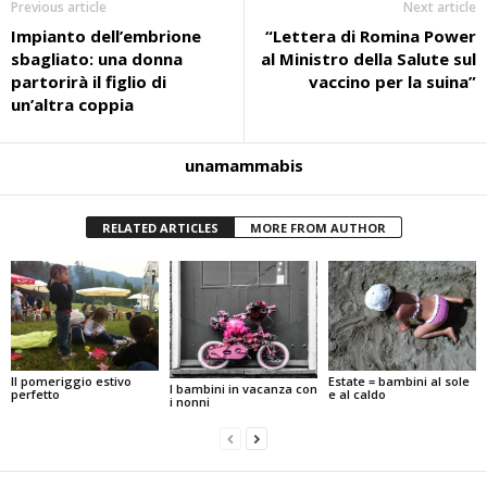
Previous article
Next article
Impianto dell’embrione
“Lettera di Romina Power
sbagliato: una donna
al Ministro della Salute sul
partorirà il figlio di
vaccino per la suina”
un’altra coppia
unamammabis
RELATED ARTICLES
MORE FROM AUTHOR
Estate = bambini al sole
Il pomeriggio estivo
I bambini in vacanza con
e al caldo
perfetto
i nonni