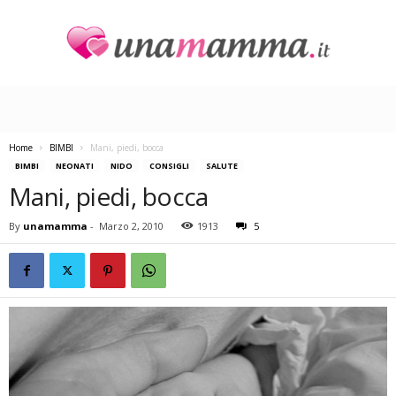
U
n
a
M
a
Home
BIMBI
Mani, piedi, bocca
m
BIMBI
NEONATI
NIDO
CONSIGLI
SALUTE
m
Mani, piedi, bocca
a
By
unamamma
-
Marzo 2, 2010
1913
5