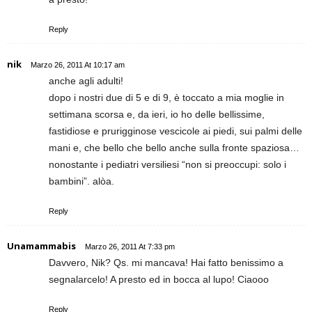
Reply
nik
Marzo 26, 2011 At 10:17 am
anche agli adulti!
dopo i nostri due di 5 e di 9, è toccato a mia moglie in
settimana scorsa e, da ieri, io ho delle bellissime,
fastidiose e prurigginose vescicole ai piedi, sui palmi delle
mani e, che bello che bello anche sulla fronte spaziosa…
nonostante i pediatri versiliesi “non si preoccupi: solo i
bambini”. alòa.
Reply
Unamammabis
Marzo 26, 2011 At 7:33 pm
Davvero, Nik? Qs. mi mancava! Hai fatto benissimo a
segnalarcelo! A presto ed in bocca al lupo! Ciaooo
Reply