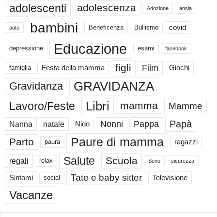
adolescenti
adolescenza
Adozione
ansia
bambini
Beneficenza
Bullismo
covid
auto
Educazione
depressione
esami
facebook
figli
Film
famiglia
Festa della mamma
Giochi
GRAVIDANZA
Gravidanza
Libri
Lavoro/Feste
mamma
Mamme
Papà
Nonni
Pappa
Nanna
natale
Nido
Paure di mamma
Parto
paura
ragazzi
Salute
Scuola
regali
relax
Seno
sicurezza
Tate e baby sitter
Sintomi
social
Televisione
Vacanze