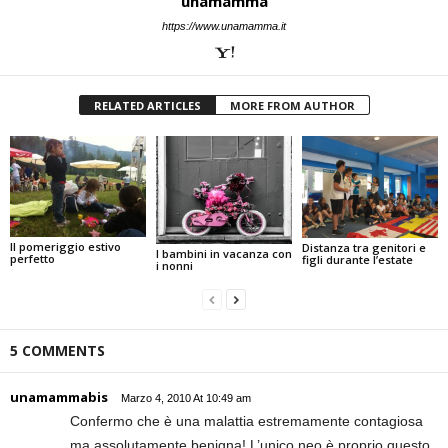
unamamma
https://www.unamamma.it
RELATED ARTICLES
MORE FROM AUTHOR
Il pomeriggio estivo
Distanza tra genitori e
I bambini in vacanza con
perfetto
figli durante l’estate
i nonni
5 COMMENTS
unamammabis
Marzo 4, 2010 At 10:49 am
Confermo che è una malattia estremamente contagiosa
ma assolutamente benigna! L’unico neo è proprio questo