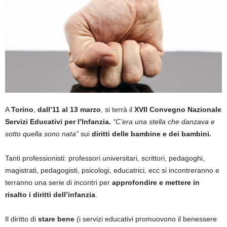
A
Torino
,
dall’11 al 13 marzo
, si terrà il
XVII Convegno Nazionale
Servizi Educativi per l’Infanzia.
“C’era una stella che danzava e
sotto quella sono nata”
sui
diritti delle bambine e dei bambini.
Tanti professionisti: professori universitari, scrittori, pedagoghi,
magistrati, pedagogisti, psicologi, educatrici, ecc si incontreranno e
terranno una serie di incontri per
approfondire e mettere in
risalto i diritti dell’infanzia
.
Il diritto di
stare bene
(i servizi educativi promuovono il benessere