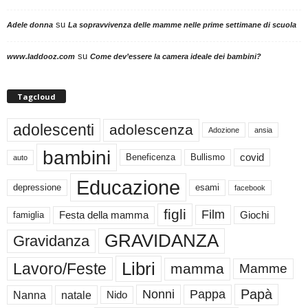
su
Adele donna
La sopravvivenza delle mamme nelle prime settimane di scuola
su
www.laddooz.com
Come dev’essere la camera ideale dei bambini?
Tagcloud
adolescenti
adolescenza
Adozione
ansia
bambini
Beneficenza
Bullismo
covid
auto
Educazione
depressione
esami
facebook
figli
Film
famiglia
Festa della mamma
Giochi
GRAVIDANZA
Gravidanza
Libri
Lavoro/Feste
mamma
Mamme
Papà
Nonni
Pappa
Nanna
natale
Nido