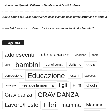
Sabrina
su
Quando l’albero di Natale non si fa più insieme
su
Adele donna
La sopravvivenza delle mamme nelle prime settimane di scuola
su
www.laddooz.com
Come dev’essere la camera ideale dei bambini?
Tagcloud
adolescenti
adolescenza
Adozione
ansia
bambini
Beneficenza
Bullismo
covid
auto
Educazione
depressione
esami
facebook
figli
Film
famiglia
Festa della mamma
Giochi
GRAVIDANZA
Gravidanza
Libri
Lavoro/Feste
mamma
Mamme