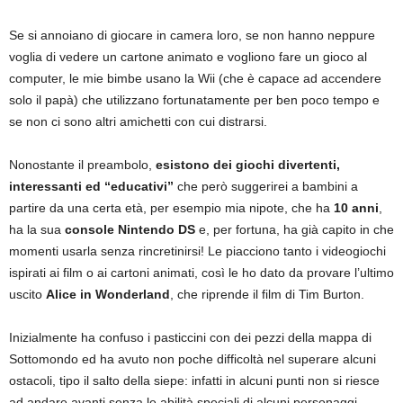
Se si annoiano di giocare in camera loro, se non hanno neppure
voglia di vedere un cartone animato e vogliono fare un gioco al
computer, le mie bimbe usano la Wii (che è capace ad accendere
solo il papà) che utilizzano fortunatamente per ben poco tempo e
se non ci sono altri amichetti con cui distrarsi.
Nonostante il preambolo,
esistono dei giochi divertenti,
interessanti ed “educativi”
che però suggerirei a bambini a
partire da una certa età, per esempio mia nipote, che ha
10 anni
,
ha la sua
console Nintendo DS
e, per fortuna, ha già capito in che
momenti usarla senza rincretinirsi! Le piacciono tanto i videogiochi
ispirati ai film o ai cartoni animati, così le ho dato da provare l’ultimo
uscito
Alice in Wonderland
, che riprende il film di Tim Burton.
Inizialmente ha confuso i pasticcini con dei pezzi della mappa di
Sottomondo ed ha avuto non poche difficoltà nel superare alcuni
ostacoli, tipo il salto della siepe: infatti in alcuni punti non si riesce
ad andare avanti senza le abilità speciali di alcuni personaggi,