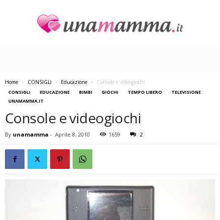
U
n
a
M
a
Home
CONSIGLI
Educazione
Console e videogiochi
m
CONSIGLI
EDUCAZIONE
BIMBI
GIOCHI
TEMPO LIBERO
TELEVISIONE
m
UNAMAMMA.IT
a
Console e videogiochi
By
unamamma
-
Aprile 8, 2010
1659
2