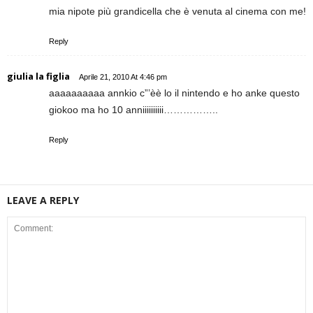
mia nipote più grandicella che è venuta al cinema con me!
Reply
giulia la figlia
Aprile 21, 2010 At 4:46 pm
aaaaaaaaaa annkio c”’èè lo il nintendo e ho anke questo
giokoo ma ho 10 anniiiiiiiiii……………..
Reply
LEAVE A REPLY