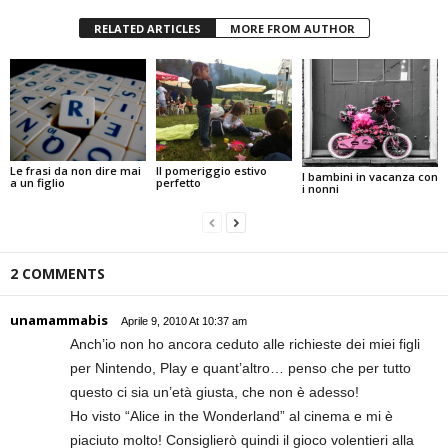
RELATED ARTICLES
MORE FROM AUTHOR
Il pomeriggio estivo
Le frasi da non dire mai
I bambini in vacanza con
perfetto
a un figlio
i nonni
2 COMMENTS
unamammabis
Aprile 9, 2010 At 10:37 am
Anch’io non ho ancora ceduto alle richieste dei miei figli
per Nintendo, Play e quant’altro… penso che per tutto
questo ci sia un’età giusta, che non è adesso!
Ho visto “Alice in the Wonderland” al cinema e mi è
piaciuto molto! Consiglierò quindi il gioco volentieri alla