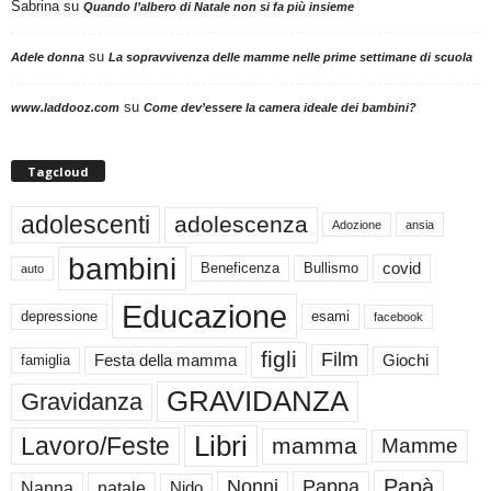
Sabrina
su
Quando l’albero di Natale non si fa più insieme
su
Adele donna
La sopravvivenza delle mamme nelle prime settimane di scuola
su
www.laddooz.com
Come dev’essere la camera ideale dei bambini?
Tagcloud
adolescenti
adolescenza
Adozione
ansia
bambini
Beneficenza
Bullismo
covid
auto
Educazione
depressione
esami
facebook
figli
Film
famiglia
Festa della mamma
Giochi
GRAVIDANZA
Gravidanza
Libri
Lavoro/Feste
mamma
Mamme
Papà
Nonni
Pappa
Nanna
natale
Nido