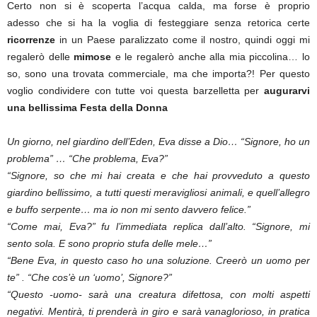
Certo non si è scoperta l’acqua calda, ma forse è proprio
adesso che si ha la voglia di festeggiare senza retorica certe
ricorrenze
in un Paese paralizzato come il nostro, quindi oggi mi
regalerò delle
mimose
e le regalerò anche alla mia piccolina… lo
so, sono una trovata commerciale, ma che importa?! Per questo
voglio condividere con tutte voi questa barzelletta per
augurarvi
una bellissima Festa della Donna
Un giorno, nel giardino dell’Eden, Eva disse a Dio… “Signore, ho un
problema” … “Che problema, Eva?”
“Signore, so che mi hai creata e che hai provveduto a questo
giardino bellissimo, a tutti questi meravigliosi animali, e quell’allegro
e buffo serpente… ma io non mi sento davvero felice.”
“Come mai, Eva?” fu l’immediata replica dall’alto. “Signore, mi
sento sola. E sono proprio stufa delle mele…”
“Bene Eva, in questo caso ho una soluzione. Creerò un uomo per
te” . “Che cos’è un ‘uomo’, Signore?”
“Questo -uomo- sarà una creatura difettosa, con molti aspetti
negativi. Mentirà, ti prenderà in giro e sarà vanaglorioso, in pratica