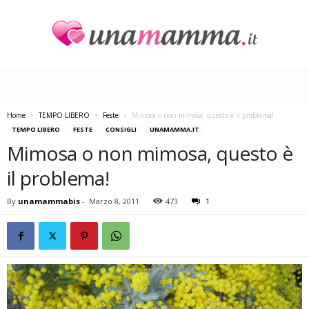
U
n
a
M
a
Home
TEMPO LIBERO
Feste
Mimosa o non mimosa, questo è il problema!
m
TEMPO LIBERO
FESTE
CONSIGLI
UNAMAMMA.IT
m
Mimosa o non mimosa, questo è
a
il problema!
By
unamammabis
-
Marzo 8, 2011
473
1