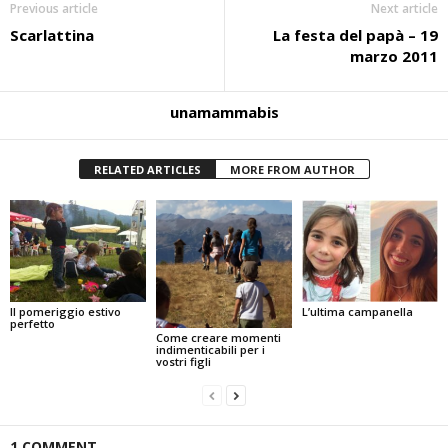
Previous article
Next article
Scarlattina
La festa del papà – 19
marzo 2011
unamammabis
RELATED ARTICLES
MORE FROM AUTHOR
Il pomeriggio estivo
L’ultima campanella
perfetto
Come creare momenti
indimenticabili per i
vostri figli
1 COMMENT