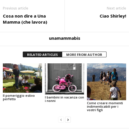
Previous article
Next article
Cosa non dire a Una
Ciao Shirley!
Mamma (che lavora)
unamammabis
RELATED ARTICLES
MORE FROM AUTHOR
Il pomeriggio estivo
I bambini in vacanza con
perfetto
i nonni
Come creare momenti
indimenticabili per i
vostri figli