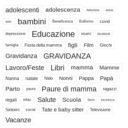
adolescenti
adolescenza
Adozione
ansia
bambini
Beneficenza
Bullismo
covid
auto
Educazione
depressione
esami
facebook
figli
Film
famiglia
Festa della mamma
Giochi
GRAVIDANZA
Gravidanza
Libri
Lavoro/Feste
mamma
Mamme
Papà
Nonni
Pappa
Nanna
natale
Nido
Paure di mamma
Parto
paura
ragazzi
Salute
Scuola
regali
relax
Seno
sicurezza
Tate e baby sitter
Sintomi
social
Televisione
Vacanze