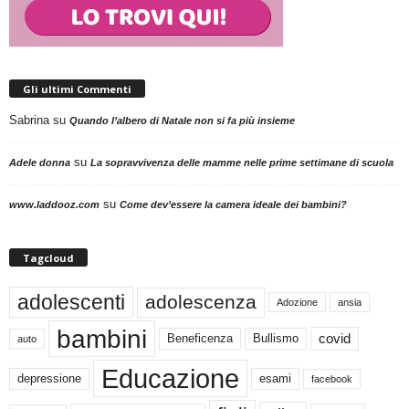
Gli ultimi Commenti
Sabrina
su
Quando l’albero di Natale non si fa più insieme
su
Adele donna
La sopravvivenza delle mamme nelle prime settimane di scuola
su
www.laddooz.com
Come dev’essere la camera ideale dei bambini?
Tagcloud
adolescenti
adolescenza
Adozione
ansia
bambini
Beneficenza
Bullismo
covid
auto
Educazione
depressione
esami
facebook