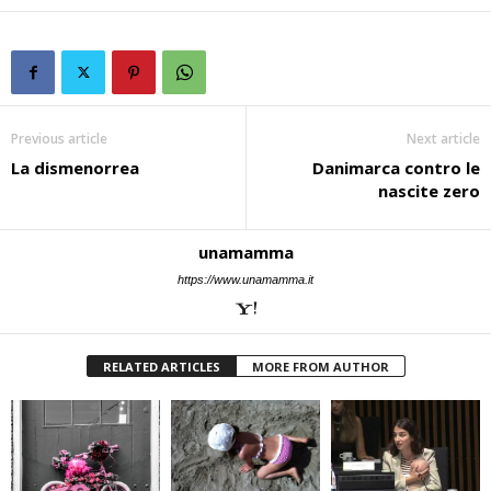
Previous article
Next article
La dismenorrea
Danimarca contro le
nascite zero
unamamma
https://www.unamamma.it
RELATED ARTICLES
MORE FROM AUTHOR