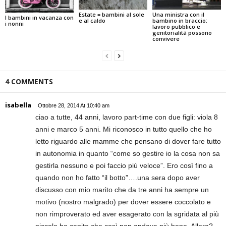
Estate = bambini al sole
Una ministra con il
I bambini in vacanza con
e al caldo
bambino in braccio:
i nonni
lavoro pubblico e
genitorialità possono
convivere
4 COMMENTS
isabella
Ottobre 28, 2014 At 10:40 am
ciao a tutte, 44 anni, lavoro part-time con due figli: viola 8
anni e marco 5 anni. Mi riconosco in tutto quello che ho
letto riguardo alle mamme che pensano di dover fare tutto
in autonomia in quanto “come so gestire io la cosa non sa
gestirla nessuno e poi faccio più veloce”. Ero così fino a
quando non ho fatto “il botto”….una sera dopo aver
discusso con mio marito che da tre anni ha sempre un
motivo (nostro malgrado) per dover essere coccolato e
non rimproverato ed aver esagerato con la sgridata al più
piccolo ho capito che così non andava più bene. Allora?