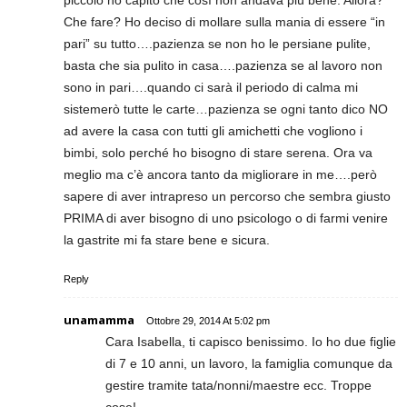
Che fare? Ho deciso di mollare sulla mania di essere “in
pari” su tutto….pazienza se non ho le persiane pulite,
basta che sia pulito in casa….pazienza se al lavoro non
sono in pari….quando ci sarà il periodo di calma mi
sistemerò tutte le carte…pazienza se ogni tanto dico NO
ad avere la casa con tutti gli amichetti che vogliono i
bimbi, solo perché ho bisogno di stare serena. Ora va
meglio ma c’è ancora tanto da migliorare in me….però
sapere di aver intrapreso un percorso che sembra giusto
PRIMA di aver bisogno di uno psicologo o di farmi venire
la gastrite mi fa stare bene e sicura.
Reply
unamamma
Ottobre 29, 2014 At 5:02 pm
Cara Isabella, ti capisco benissimo. Io ho due figlie
di 7 e 10 anni, un lavoro, la famiglia comunque da
gestire tramite tata/nonni/maestre ecc. Troppe
cose!