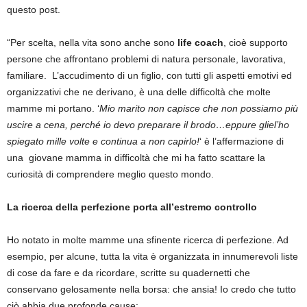
questo post.
“Per scelta, nella vita sono anche sono
life coach
, cioè supporto
persone che affrontano problemi di natura personale, lavorativa,
familiare. L’accudimento di un figlio, con tutti gli aspetti emotivi ed
organizzativi che ne derivano, è una delle difficoltà che molte
mamme mi portano. ‘
Mio marito non capisce che non possiamo più
uscire a cena, perché io devo preparare il brodo…eppure gliel’ho
spiegato mille volte e continua a non capirlo!
‘ è l’affermazione di
una giovane mamma in difficoltà che mi ha fatto scattare la
curiosità di comprendere meglio questo mondo.
La ricerca della perfezione porta all’estremo controllo
Ho notato in molte mamme una sfinente ricerca di perfezione. Ad
esempio, per alcune, tutta la vita è organizzata in innumerevoli liste
di cose da fare e da ricordare, scritte su quadernetti che
conservano gelosamente nella borsa: che ansia! Io credo che tutto
ciò abbia due profonde cause: