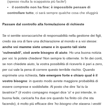
(spesso risulta la scappatoia più facile!)
il controllo non ha fine: è impossibile pensare di
controllare tutto
; ci sarà sempre qualche cosa che sfuggirà
Passare dal controllo alla formulazione di richieste
Se vi sentite sovraccariche di responsabilità nella gestione dei figli,
credo sia ora di fare una dichiarazione al mondo e a voi stesse:
anche voi mamme siete umane e in quanto tali siete
‘
vulnerabili
‘, cioè avete bisogno di aiuto
. Ho una buona notizia
per voi: lo potete chiedere! Non sempre lo otterrete. In fin dei conti,
se non chiedete aiuto, la vostra possibilità di riceverlo è pari a zero,
per cui vale la pena di correre questo terribile rischio. Quando
esprimete una richiesta,
fate emergere forte e chiaro
qual è il
vostro bisogno
: in questo modo avrete maggiore probabilità di
essere comprese e soddisfatte. Al posto che dire ‘
fai tu la
lavatrice?
‘ (il vostro compagno magari dice ‘
sì
‘ e poi intende, in
buona fede, caricarla fra due ore quando ha finito ciò che sta
facendo), è molto più efficace dire ‘
ho bisogno che stasera i vestiti