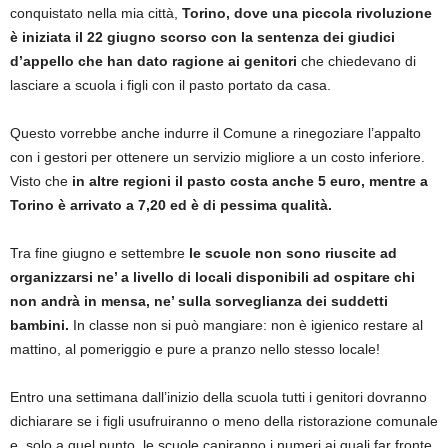
conquistato nella mia città,
Torino, dove una piccola rivoluzione
è iniziata il 22 giugno scorso con la sentenza dei giudici
d’appello che han dato ragione ai genitori
che chiedevano di
lasciare a scuola i figli con il pasto portato da casa.
Questo vorrebbe anche indurre il Comune a rinegoziare l’appalto
con i gestori per ottenere un servizio migliore a un costo inferiore.
Visto che
in altre regioni il pasto costa anche 5 euro, mentre a
Torino è arrivato a 7,20 ed è di pessima qualità.
Tra fine giugno e settembre
le scuole non sono riuscite ad
organizzarsi ne’ a livello di locali disponibili ad ospitare chi
non andrà in mensa, ne’ sulla sorveglianza dei suddetti
bambini.
In classe non si può mangiare: non è igienico restare al
mattino, al pomeriggio e pure a pranzo nello stesso locale!
Entro una settimana dall’inizio della scuola tutti i genitori dovranno
dichiarare se i figli usufruiranno o meno della ristorazione comunale
e, solo a quel punto, le scuole capiranno i numeri ai quali far fronte.