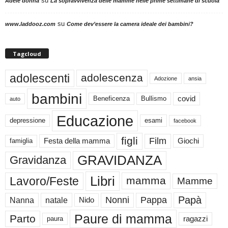
su
Adele donna
La sopravvivenza delle mamme nelle prime settimane di scuola
su
www.laddooz.com
Come dev’essere la camera ideale dei bambini?
Tagcloud
adolescenti
adolescenza
Adozione
ansia
bambini
Beneficenza
Bullismo
covid
auto
Educazione
depressione
esami
facebook
figli
Film
famiglia
Festa della mamma
Giochi
GRAVIDANZA
Gravidanza
Libri
Lavoro/Feste
mamma
Mamme
Papà
Nonni
Pappa
Nanna
natale
Nido
Paure di mamma
Parto
paura
ragazzi