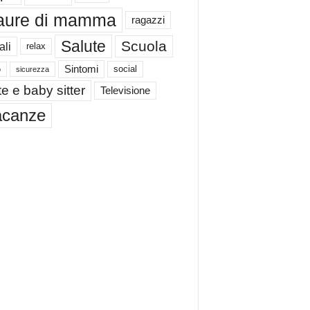
aure di mamma
ragazzi
Salute
Scuola
ali
relax
Sintomi
social
o
sicurezza
e e baby sitter
Televisione
acanze