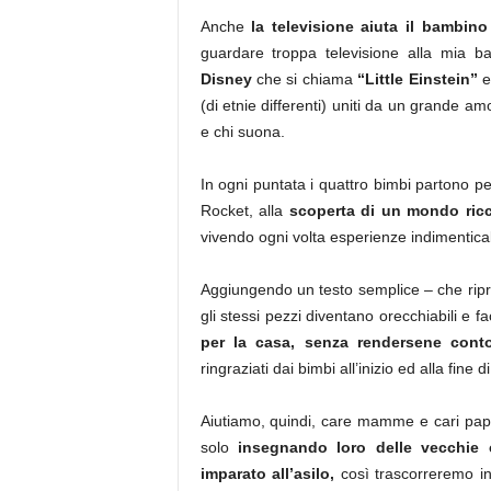
Anche
la televisione aiuta il bambin
guardare troppa televisione alla mia 
Disney
che si chiama
“Little Einstein”
e
(di etnie differenti) uniti da un grande amo
e chi suona.
In ogni puntata i quattro bimbi partono 
Rocket, alla
scoperta di un mondo ricco
vivendo ogni volta esperienze indimenticab
Aggiungendo un testo semplice – che ripre
gli stessi pezzi diventano orecchiabili e fa
per la casa, senza rendersene conto
ringraziati dai bimbi all’inizio ed alla fine
Aiutiamo, quindi, care mamme e cari pap
solo
insegnando loro delle vecchie
imparato all’asilo,
così trascorreremo in