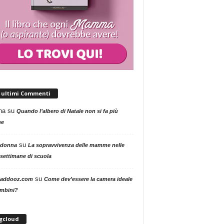
i ultimi Commenti
na
su
Quando l’albero di Natale non si fa più
me
su
 donna
La sopravvivenza delle mamme nelle
settimane di scuola
su
addooz.com
Come dev’essere la camera ideale
ambini?
gcloud