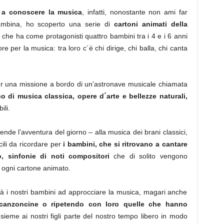
o a conoscere la musica
, infatti, nonostante non ami far
bambina, ho scoperto una serie di
cartoni animati della
 che ha come protagonisti quattro bambini tra i 4 e i 6 anni
re per la musica: tra loro c´è chi dirige, chi balla, chi canta
per una missione a bordo di un’astronave musicale chiamata
 di musica classica, opere d´arte e bellezze naturali,
ili.
nde l’avventura del giorno – alla musica dei brani classici,
cili da ricordare per
i bambini, che si ritrovano a cantare
, sinfonie di noti compositori
che di solito vengono
 di ogni cartone animato.
à i nostri bambini ad approcciare la musica, magari anche
 canzoncine o ripetendo con loro quelle che hanno
sieme ai nostri figli parte del nostro tempo libero in modo