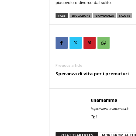
piacevole e diverso dal solito.
TAGS
EDUCAZIONE
GRAVIDANZA
SALUTE
Previous article
Speranza di vita per i prematuri
unamamma
https://www.unamamma.it
RELATED ARTICLES
MORE FROM AUTH