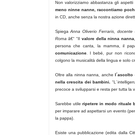
Non valorizziamo abbastanza gli aspetti
meno ninne nanne, raccontiamo poche
in CD, anche senza la nostra azione dirett
Spiega
Anna Oliverio Ferraris, docente 
Roma
â€“ “Il
valore della ninna nanna
persona che canta, la mamma, il papà
comunicazione
. I bebé, pur non rico
colgono la musicalità della lingua e solo c
Oltre alla ninna nanna, anche
l´ascolto
nella crescita dei bambini.
“L´intellige
precoce a svilupparsi e resta per tutta la vi
Sarebbe utile
ripetere in modo rituale 
per imparare ad aspettarsi un evento (pe
la pappa).
Esiste una pubblicazione (edita dalla Cit