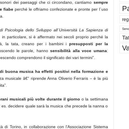
 sonori dei paesaggi che ci circondano, cantiamo
sempre
P
 fiabe
perché le offriamo confezionate e pronte per l´uso
a.
reg
Sen
di Psicologia dello Sviluppo all´Università La Sapienza di
Tat
, in particolare, si è affermato nei secoli proprio perché la
, la tata, creano per i bambini i
presupposti per la
V
noscendo le parole, hanno
sensibilità alla voce umana
:
rescendo comprendono il significato dei vari termini”.
 di buona musica ha effetti positivi nella formazione e
nza musicale â€“ riprende Anna Oliverio Ferraris – è la più
ta”.
brani musicali più volte durante il giorno
o la settimana
r es. decidere quale sarà la musica che precede la nanna o
tà di Torino, in collaborazione con l’Associazione Sistema