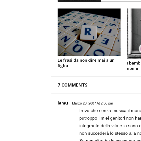
Le frasi da non dire mai a un
I bambi
figlio
nonni
7 COMMENTS
lamu
Marzo 23, 2007 At 2:50 pm
trovo che senza musica il mond
putroppo i miei genitori non h
integrante della vita e io sono 
non succederà lo stesso alla n
Se non altro ho la scusa per as