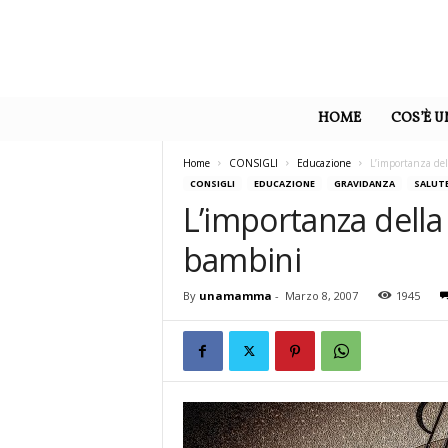
U
n
HOME
COS’È 
a
M
a
Home
CONSIGLI
Educazione
L’importanza del
m
CONSIGLI
EDUCAZIONE
GRAVIDANZA
SALUT
m
L’importanza della 
a
bambini
By
unamamma
-
Marzo 8, 2007
1945