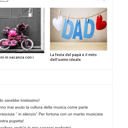
La festa del papà e il mito
ni in vacanza con i
dell’uomo ideale
o sarebbe tristissimo!
anno mai avuto la cultura della musica come parte
cresciuta ” in silenzio”.Per fortuna con un marito musicista
ostra pupetta!
coltare anch’io le mie canzoni preferite!