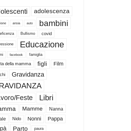
olescenti
adolescenza
bambini
ione
ansia
auto
eficenza
Bullismo
covid
Educazione
ressione
mi
famiglia
facebook
figli
Film
ta della mamma
Gravidanza
chi
RAVIDANZA
Libri
voro/Feste
amma
Mamme
Nanna
Nonni
Pappa
ale
Nido
Parto
pà
paura