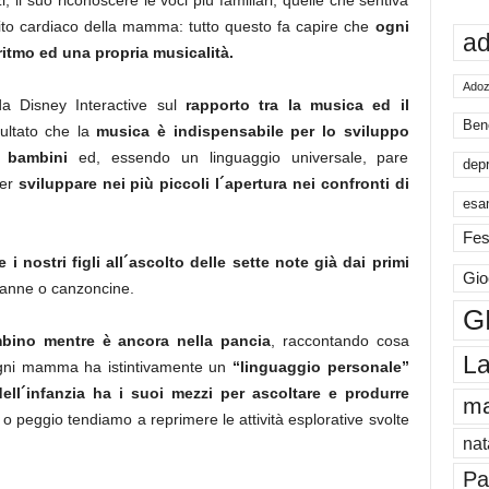
i, il suo riconoscere le voci più familiari, quelle che sentiva
ito cardiaco della mamma: tutto questo fa capire che
ogni
ad
itmo ed una propria musicalità.
Adoz
 Disney Interactive sul
rapporto tra la musica ed il
Ben
sultato che la
musica è indispensabile per lo sviluppo
i bambini
ed, essendo un linguaggio universale, pare
dep
per
sviluppare nei più piccoli l´apertura nei confronti di
esa
Fes
e i nostri figli all´ascolto delle sette note già dai primi
Gio
 nanne o canzoncine.
G
bino mentre è ancora nella pancia
, raccontando cosa
La
ogni mamma ha istintivamente un
“linguaggio personale”
ll´infanzia ha i suoi mezzi per ascoltare e produrre
m
 peggio tendiamo a reprimere le attività esplorative svolte
nat
Pa