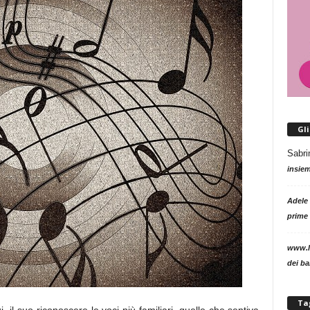
Gl
Sabri
insie
Adele
prime 
www.l
dei b
Ta