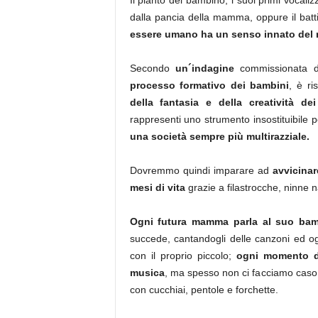
Il pianto del bambino, i suoi primi vocalizz
dalla pancia della mamma, oppure il batt
essere umano ha un senso innato del r
Secondo
un´indagine
commissionata da
processo formativo dei bambini
, è ri
della fantasia e della creatività de
rappresenti uno strumento insostituibile 
una società sempre più multirazziale.
Dovremmo quindi imparare ad
avvicinar
mesi di vita
grazie a filastrocche, ninne
Ogni futura mamma parla al suo bam
succede, cantandogli delle canzoni ed 
con il proprio piccolo;
ogni momento de
musica
, ma spesso non ci facciamo caso o
con cucchiai, pentole e forchette.