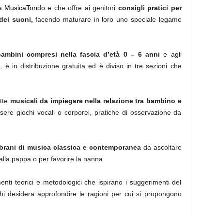
ma
MusicaTondo
e che offre ai genitori
consigli pratici per
dei suoni,
facendo maturare in loro uno speciale legame
bambini compresi nella fascia d’età 0 – 6 anni
e agli
, è in distribuzione gratuita ed è diviso in tre sezioni che
otte
musicali da impiegare nella relazione tra bambino e
sere giochi vocali o corporei, pratiche di osservazione da
brani di musica classica e contemporanea
da ascoltare
alla pappa o per favorire la nanna.
menti teorici e metodologici che ispirano i suggerimenti del
chi desidera approfondire le ragioni per cui si propongono