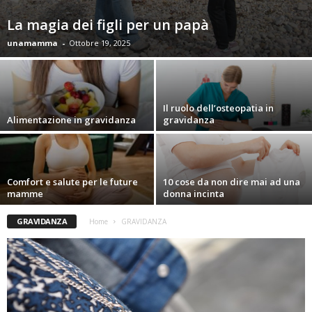
La magia dei figli per un papà
unamamma
-
Ottobre 19, 2025
Il ruolo dell’osteopatia in
Alimentazione in gravidanza
gravidanza
Comfort e salute per le future
10 cose da non dire mai ad una
mamme
donna incinta
GRAVIDANZA
Home
GRAVIDANZA