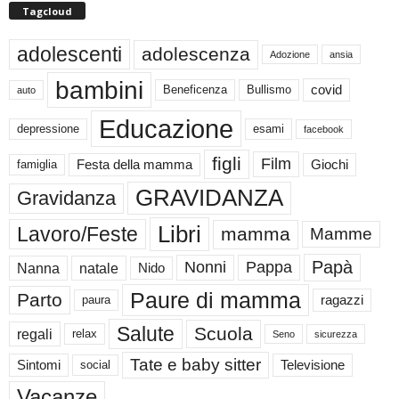
Tagcloud
adolescenti
adolescenza
Adozione
ansia
bambini
Beneficenza
Bullismo
covid
auto
Educazione
depressione
esami
facebook
figli
Film
famiglia
Festa della mamma
Giochi
GRAVIDANZA
Gravidanza
Libri
Lavoro/Feste
mamma
Mamme
Papà
Nonni
Pappa
Nanna
natale
Nido
Paure di mamma
Parto
paura
ragazzi
Salute
Scuola
regali
relax
Seno
sicurezza
Tate e baby sitter
Sintomi
social
Televisione
Vacanze