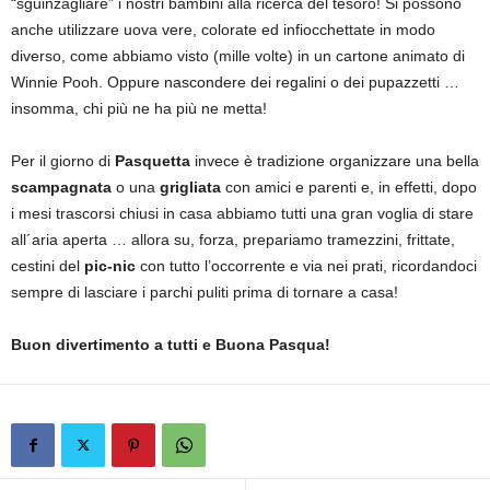
“sguinzagliare” i nostri bambini alla ricerca del tesoro! Si possono
anche utilizzare uova vere, colorate ed infiocchettate in modo
diverso, come abbiamo visto (mille volte) in un cartone animato di
Winnie Pooh. Oppure nascondere dei regalini o dei pupazzetti …
insomma, chi più ne ha più ne metta!
Per il giorno di
Pasquetta
invece è tradizione organizzare una bella
scampagnata
o una
grigliata
con amici e parenti e, in effetti, dopo
i mesi trascorsi chiusi in casa abbiamo tutti una gran voglia di stare
all´aria aperta … allora su, forza, prepariamo tramezzini, frittate,
cestini del
pic-nic
con tutto l’occorrente e via nei prati, ricordandoci
sempre di lasciare i parchi puliti prima di tornare a casa!
Buon divertimento a tutti e Buona Pasqua!