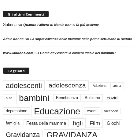
Gli ultimi Commenti
Sabrina
su
Quando l’albero di Natale non si fa più insieme
su
Adele donna
La sopravvivenza delle mamme nelle prime settimane di scuola
su
www.laddooz.com
Come dev’essere la camera ideale dei bambini?
Tagcloud
adolescenti
adolescenza
Adozione
ansia
bambini
Beneficenza
Bullismo
covid
auto
Educazione
depressione
esami
facebook
figli
Film
famiglia
Festa della mamma
Giochi
GRAVIDANZA
Gravidanza