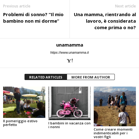
Previous article
Next article
Problemi di sonno? “Il mio
Una mamma, rientrando al
bambino non mi dorme”
lavoro, è considerata
come prima o no?
unamamma
https://www.unamamma.it
RELATED ARTICLES
MORE FROM AUTHOR
Il pomeriggio estivo
I bambini in vacanza con
perfetto
i nonni
Come creare momenti
indimenticabili per i
vostri figli