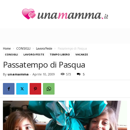
U
n
a
M
a
Home
CONSIGLI
Lavoro/Feste
Passatempo di Pasqua
m
CONSIGLI
LAVORO/FESTE
TEMPO LIBERO
VACANZE
m
Passatempo di Pasqua
a
By
unamamma
-
Aprile 10, 2009
573
5