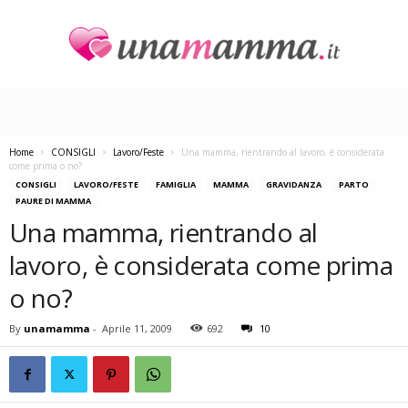
U
n
a
M
a
Home
CONSIGLI
Lavoro/Feste
Una mamma, rientrando al lavoro, è considerata
m
come prima o no?
m
CONSIGLI
LAVORO/FESTE
FAMIGLIA
MAMMA
GRAVIDANZA
PARTO
PAURE DI MAMMA
a
Una mamma, rientrando al
lavoro, è considerata come prima
o no?
By
unamamma
-
Aprile 11, 2009
692
10