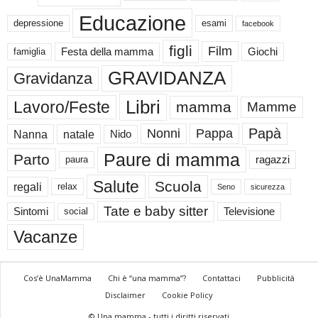
Educazione
depressione
esami
facebook
figli
Film
famiglia
Festa della mamma
Giochi
GRAVIDANZA
Gravidanza
Libri
Lavoro/Feste
mamma
Mamme
Papà
Nonni
Pappa
Nanna
natale
Nido
Paure di mamma
Parto
paura
ragazzi
Salute
Scuola
regali
relax
Seno
sicurezza
Tate e baby sitter
Sintomi
social
Televisione
Vacanze
Cos’è UnaMamma
Chi è “una mamma”?
Contattaci
Pubblicità
Disclaimer
Cookie Policy
© Una mamma - tutti i diritti riservati