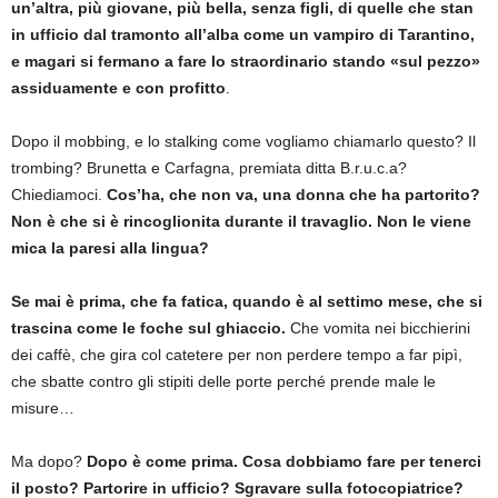
un’altra, più giovane, più bella, senza figli, di quelle che stan
in ufficio dal tramonto all’alba come un vampiro di Tarantino,
e magari si fermano a fare lo straordinario stando «sul pezzo»
assiduamente e con profitto
.
Dopo il mobbing, e lo stalking come vogliamo chiamarlo questo? Il
trombing? Brunetta e Carfagna, premiata ditta B.r.u.c.a?
Chiediamoci.
Cos’ha, che non va, una donna che ha partorito?
Non è che si è rincoglionita durante il travaglio. Non le viene
mica la paresi alla lingua?
Se mai è prima, che fa fatica, quando è al settimo mese, che si
trascina come le foche sul ghiaccio.
Che vomita nei bicchierini
dei caffè, che gira col catetere per non perdere tempo a far pipì,
che sbatte contro gli stipiti delle porte perché prende male le
misure…
Ma dopo?
Dopo è come prima. Cosa dobbiamo fare per tenerci
il posto? Partorire in ufficio? Sgravare sulla fotocopiatrice?