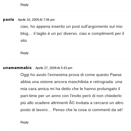
Reply
paola
Aprile 16, 2009 At 7:06 pm
ciao, ho appena inserito un post sull’argomento sul mio
blog… il taglio è un po’ diverso. ciao e complimenti per il
sito
Reply
unamammabis
Aprile 27, 2009 At 5:43 pm
Oggi ho avuto l’ennesima prova di come questo Paese
abbia una visione ancora maschilista e retrograda: una
mia cara amica mi ha detto che le hanno prolungato il
part-time per un anno con l’invito però di non chiederlo
più allo scadere altrimenti Ã© invitata a cercarsi un altro
posto di lavoro… Penso che la cosa si commenti da sè!
Reply