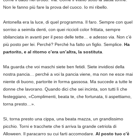
Non le fanno più fare la prova del cuoco. Io mi ribello.
Antonella era la luce, di quel programma. Il faro. Sempre con quel
sorriso a seimila denti, con quei riccioli color frittata, sempre
sbilanciata in avanti per il peso delle tette… e adesso via. Non c’è
più posto per lei. Perché? Perché ha fatto un figlio. Semplice.
Ha
partorito, e al ritorno c’era un’altra, la sostituta
.
Ma guarda che voi maschi siete ben fetidi. Siete invidiosi della
nostra pancia… perché a voi la pancia viene, ma non ne esce mai
niente di buono, partorite in forma gassosa. Ma succede a tutte le
donne che lavorano. Quando dici che sei incinta, son tutti lì che
festeggiano, «Complimenti, beata te, che fortunata, ti aspettiamo,
torna presto…».
Sì, torna presto una cippa, una beata mazza, un grandissimo
picchio. Torni e tracchete che ti arriva la grande cetriola di
Alloween. Il paracarro su cui farti accomodare.
Al posto tuo c’è