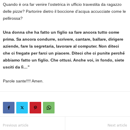
Quando è ora far venire l’ostetrica in ufficio travestita da ragazzo
delle pizze? Partorire dietro il boccione d’acqua accucciate come le
pellirossa?
Una donna che ha fatto un figlio sa fare ancora tutto come
prima. Sa ancora condurre, scrivere, cantare, ballare, dirigere
aziende, fare la segretaria, lavorare al computer. Non diteci
che ci fregate per farci un piacere. Diteci che ci punite perché
abbiamo fatto un figlio. Che ottusi. Anche voi, in fondo, siete
usciti da lì…”
Parole sante!!!! Amen.
Previous article
Next article