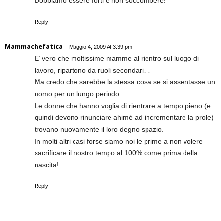
Dobbiamo essere forti e non soccombere!
Reply
Mammachefatica
Maggio 4, 2009 At 3:39 pm
E’ vero che moltissime mamme al rientro sul luogo di
lavoro, ripartono da ruoli secondari…
Ma credo che sarebbe la stessa cosa se si assentasse un
uomo per un lungo periodo.
Le donne che hanno voglia di rientrare a tempo pieno (e
quindi devono rinunciare ahimè ad incrementare la prole)
trovano nuovamente il loro degno spazio.
In molti altri casi forse siamo noi le prime a non volere
sacrificare il nostro tempo al 100% come prima della
nascita!
Reply