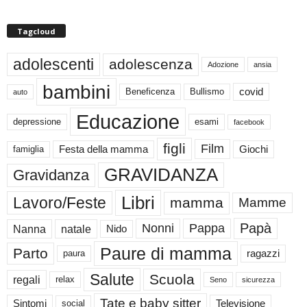
Tagcloud
adolescenti
adolescenza
Adozione
ansia
bambini
Beneficenza
Bullismo
covid
auto
Educazione
depressione
esami
facebook
figli
Film
famiglia
Festa della mamma
Giochi
GRAVIDANZA
Gravidanza
Libri
Lavoro/Feste
mamma
Mamme
Papà
Nonni
Pappa
Nanna
natale
Nido
Paure di mamma
Parto
paura
ragazzi
Salute
Scuola
regali
relax
Seno
sicurezza
Tate e baby sitter
Sintomi
social
Televisione