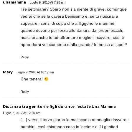
unamamma
Luglio 9, 2010 At 7:28 am
Tre settimane? Spero non sia niente di grave, comunque
vedrai che se la caverà benissimo e, se tu riuscirai a
superare i sensi di colpa che affliggono le mamme
quando devono per forza allontanarsi dai propri piccoli,
riuscirai anche tu ad affrontare meglio il ricovero, così ti
riprenderai velocemente e alla grande! In bocca al lupo!!!
Reply
Mary
Luglio 9, 2010 At 10:17 am
Che tenera!
Reply
Distanza tra genitori e figli durante l'estate Una Mamma
Luglio 7, 2017 At 12:20 am
[…] verso il terzo giorno la malinconia attanaglia davvero i
bambini, così chiamano casa in lacrime e lí i genitori