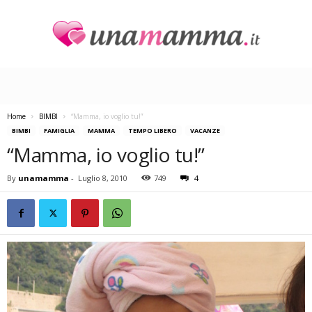
U
n
a
M
a
Home
BIMBI
“Mamma, io voglio tu!”
m
BIMBI
FAMIGLIA
MAMMA
TEMPO LIBERO
VACANZE
m
“Mamma, io voglio tu!”
a
By
unamamma
-
Luglio 8, 2010
749
4