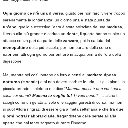
Ogni giorno ce n’è una diversa
, giusto per non farci vivere troppo
serenamente la lontananza: un giorno una è stata punta da
un’ape
, quello successivo l’altra è stata strisciata da una
medusa
,
il terzo alla più grande è caduto un
dente
, il quarto hanno subito un
attacco senza pari da parte delle
zanzare
, poi la caduta dal
monopattino
della più piccola, per non parlare della serie di
capricci
fatti ogni giorno per entrare in acqua prima dell’ora della
digestione!
Ma, mentre sei così lontano da loro e pensi al
meritato riposo
notturno (e serale)
e al non doverti sorbire le urla, i litigi, i pianti, la
piccola prende il telefono e ti dice “
Mamma pecchè non veni qui a
casa coi nonni?
Mamma io voglio tu!
Ti voio bene!!
” … alchè ti
sciogli come un gelato al sole e le raggiungeresti di corsa, ma non
si può! Allora ringrazi di essere già a metà settimana e che
tra due
giorni potrai riabbracciarle
, fregandotene delle serate all’aria
aperta che hai tanto sognato durante l’inverno.