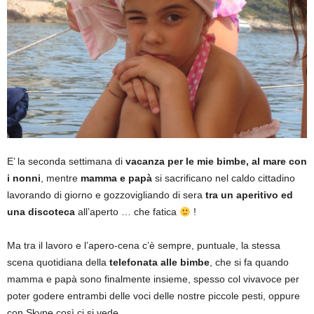
E’ la seconda settimana di
vacanza per le mie bimbe, al mare con
i nonni
, mentre
mamma e papà
si sacrificano nel caldo cittadino
lavorando di giorno e gozzovigliando di sera
tra un aperitivo ed
una discoteca
all’aperto … che fatica
!
Ma tra il lavoro e l’apero-cena c’è sempre, puntuale, la stessa
scena quotidiana della
telefonata alle bimbe
, che si fa quando
mamma e papà sono finalmente insieme, spesso col vivavoce per
poter godere entrambi delle voci delle nostre piccole pesti, oppure
con Skype così ci si vede.