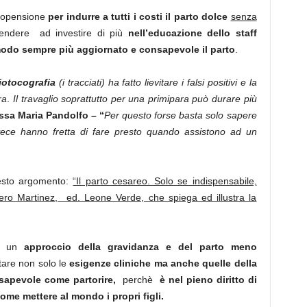
propensione
per indurre a tutti i costi il parto dolce
senza
endere ad investire di più
nell’educazione dello staff
 modo sempre più aggiornato e consapevole il parto
.
iotocografia
(i tracciati) ha fatto lievitare i falsi positivi e la
ra
.
Il travaglio soprattutto per una primipara può durare più
ssa Maria Pandolfo – “
Per questo forse
basta solo sapere
nvece hanno fretta di fare presto quando assistono ad un
questo argomento:
“Il parto cesareo. Solo se indispensabile,
ero Martinez, ed. Leone Verde, che spiega ed illustra la
ad un
approccio della gravidanza e del parto meno
tare non solo le
esigenze cliniche ma anche quelle della
nsapevole come partorire,
perchè
è nel pieno
diritto di
come mettere al mondo i propri figli.