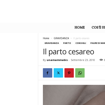
U
n
HOME
COS’È 
a
M
a
Home
GRAVIDANZA
Il parto cesareo
m
GRAVIDANZA
PARTO
CONSIGLI
PAURE DI M
m
Il parto cesareo
a
By
unamammabis
-
Settembre 23, 2010