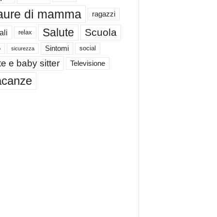
aure di mamma
ragazzi
Salute
Scuola
ali
relax
Sintomi
social
o
sicurezza
e e baby sitter
Televisione
acanze