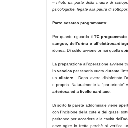
–
rifiuto da parte della madre di sottop
psicologiche, legate alla paura di sottopor
Parto cesareo programmato
:
Per quanto riguarda il
TC programmato
sangue, dell’urina e all’elettrocardio
idonea. Dì solito avviene ormai quella
spi
La preparazione all’operazione avviene tra
in vescica
per tenerla vuota durante l’inte
un
clistere
. Dopo avere disinfettato l’
e propria. Naturalmente la “partoriente”
arteriosa ed a livello cardiaco
.
Di solito la parete addominale viene ape
con l’incisione della cute e dei grassi sot
peritoneo per accedere alla cavità dell’add
deve agire in fretta perchè si verifica