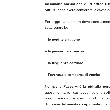
membrane amniotiche
e si estrae il b
sutura
, dopo avere controllato la cavità a
Per legge,
la puerpera deve stare almeno
sotto controllo
:
–
le perdite ematiche
–
la pressione arteriosa
–
la frequenza cardiaca
–
l’eventuale comparsa di vomito
Nel nostro
Paese
vi è
la più alta per
questi rientra per casi dovuti ad una
sof
non correre rischi e al minimo allungamen
diffusione dell’
anestesia epidurale
innalz