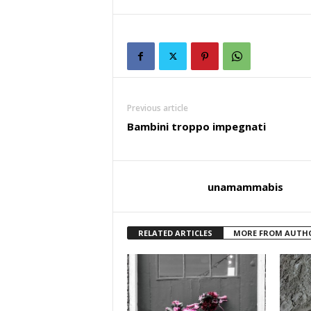
Previous article
Bambini troppo impegnati
unamammabis
RELATED ARTICLES
MORE FROM AUTH