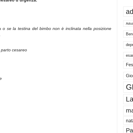
o cesareo d’urgenza.
ad
Adoz
ca o se la testina del bimbo non è inclinata nella posizione
Ben
o
dep
 parto cesareo
esa
Fes
Gio
e
G
La
m
nat
Pa