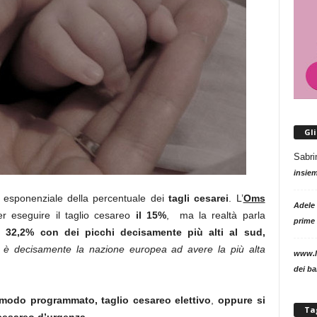
Gl
Sabri
insie
 esponenziale della percentuale dei
tagli cesarei
. L’
Oms
Adele
er eseguire il taglio cesareo
il 15%
, ma la realtà parla
prime 
il 32,2% con dei picchi decisamente più alti al sud,
 è
decisamente la nazione europea ad avere la più alta
www.l
dei b
modo programmato, taglio cesareo elettivo
,
oppure si
Ta