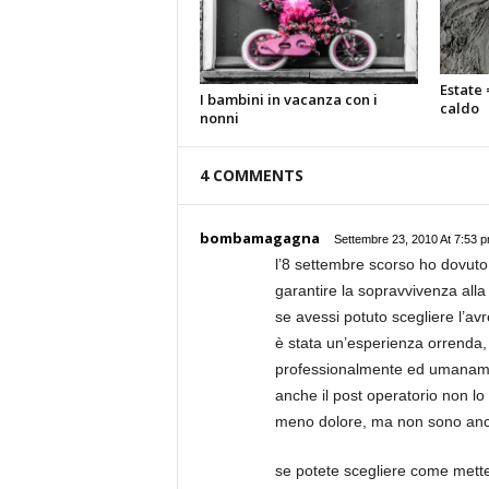
Estate 
I bambini in vacanza con i
caldo
nonni
4 COMMENTS
bombamagagna
Settembre 23, 2010 At 7:53 
l’8 settembre scorso ho dovuto
garantire la sopravvivenza alla
se avessi potuto scegliere l’avre
è stata un’esperienza orrenda,
professionalmente ed umanament
anche il post operatorio non l
meno dolore, ma non sono anc
se potete scegliere come mettere