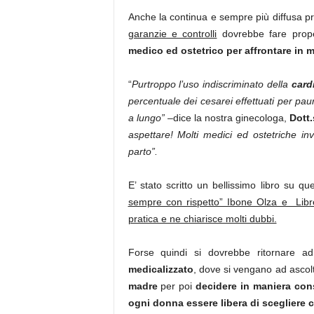
Anche la continua e sempre più diffusa 
garanzie e controlli
dovrebbe fare prop
medico ed ostetrico per affrontare in
“
Purtroppo l’uso indiscriminato della
card
percentuale dei cesarei effettuati per
pau
a lungo” –
dice la nostra ginecologa,
Dott.
aspettare! Molti medici ed ostetriche i
parto”.
E’ stato scritto un bellissimo libro su 
sempre con rispetto” Ibone Olza e Libr
pratica e ne chiarisce molti dubbi.
Forse quindi si dovrebbe ritornare 
medicalizzato
, dove si vengano ad ascol
madre
per poi
decidere in maniera co
ogni donna essere libera di scegliere 