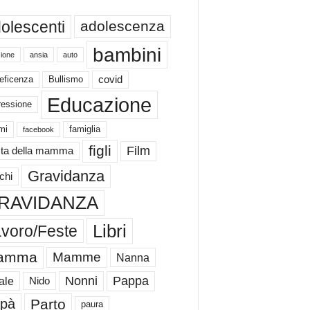
olescenti
adolescenza
bambini
ione
ansia
auto
eficenza
Bullismo
covid
Educazione
ressione
mi
famiglia
facebook
figli
Film
ta della mamma
Gravidanza
chi
RAVIDANZA
Libri
voro/Feste
amma
Mamme
Nanna
Nonni
Pappa
ale
Nido
Parto
pà
paura