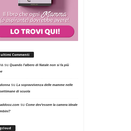
i ultimi Commenti
na
su
Quando l’albero di Natale non si fa più
me
su
 donna
La sopravvivenza delle mamme nelle
settimane di scuola
su
addooz.com
Come dev’essere la camera ideale
ambini?
gcloud