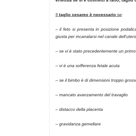
effettua se si è costretti a farlo, tagli
Il
taglio cesareo è necessario
se
:
–
il feto si presenta in posizione podali
giusta per incanalarsi nel canale dell’uter
–
se vi è stato precedentemente un primo
–
vi è una sofferenza fetale acuta
–
se il bimbo è di dimensioni troppo gross
–
mancato avanzamento del travaglio
–
distacco della placenta
–
gravidanza gemellare