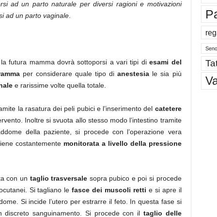
orsi ad un parto naturale per diversi ragioni e motivazioni
P
si ad un parto vaginale
.
reg
Sen
Tat
la futura mamma dovrà sottoporsi a vari tipi di
esami del
gramma
per considerare quale tipo di
anestesia
le sia più
V
nale
e rarissime volte quella totale.
mite la rasatura dei peli pubici e l’inserimento del
catetere
rvento. Inoltre si svuota allo stesso modo l’intestino tramite
addome della paziente, si procede con l’operazione vera
 viene costantemente
monitorata a livello della pressione
rta con un
taglio trasversale
sopra pubico e poi si procede
tocutanei. Si tagliano le
fasce dei muscoli retti
e si apre il
ome. Si incide l’utero per estrarre il feto. In questa fase si
 un discreto sanguinamento. Si procede con il
taglio delle