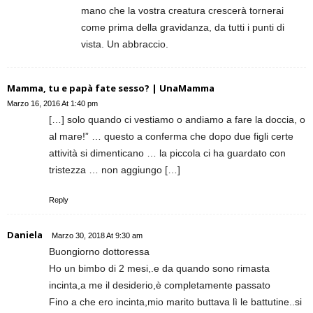
mano che la vostra creatura crescerà tornerai
come prima della gravidanza, da tutti i punti di
vista. Un abbraccio.
Mamma, tu e papà fate sesso? | UnaMamma
Marzo 16, 2016 At 1:40 pm
[…] solo quando ci vestiamo o andiamo a fare la doccia, o
al mare!” … questo a conferma che dopo due figli certe
attività si dimenticano … la piccola ci ha guardato con
tristezza … non aggiungo […]
Reply
Daniela
Marzo 30, 2018 At 9:30 am
Buongiorno dottoressa
Ho un bimbo di 2 mesi,.e da quando sono rimasta
incinta,a me il desiderio,è completamente passato
Fino a che ero incinta,mio marito buttava lì le battutine..si