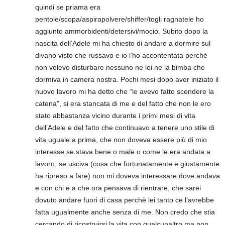
quindi se priama era
pentole/scopa/aspirapolvere/shiffer/togli ragnatele ho
aggiunto ammorbidenti/detersivi/mocio. Subito dopo la
nascita dell’Adele mi ha chiesto di andare a dormire sul
divano visto che russavo e io l’ho accontentata perchè
non volevo disturbare nessuno ne lei ne la bimba che
dormiva in camera nostra. Pochi mesi dopo aver iniziato il
nuovo lavoro mi ha detto che “le avevo fatto scendere la
catena”, si era stancata di me e del fatto che non le ero
stato abbastanza vicino durante i primi mesi di vita
dell’Adele e del fatto che continuavo a tenere uno stile di
vita uguale a prima, che non doveva essere più di mio
interesse se stava bene o male o come le era andata a
lavoro, se usciva (cosa che fortunatamente e giustamente
ha ripreso a fare) non mi doveva interessare dove andava
e con chi e a che ora pensava di rientrare, che sarei
dovuto andare fuori di casa perchè lei tanto ce l’avrebbe
fatta ugualmente anche senza di me. Non credo che stia
cercando di ricostruirsi la vita con qualcunaltro ma non