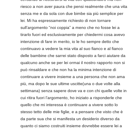
riesco a non aver paura che pensi realmente che una vita
senza me e da sola con due bimbe sia più semplice per
lei. Mi ha espressamente richiesto di non tornare
sull’argomento “noi coppia” a meno che no fosse lei a
tirarlo fuori ed esclusivamente per chiedermi cosa avevo
intenzione di fare in merito, io le ho sempre detto che
continuavo a vedere la mia vita al suo fianco e al fianco
delle bambine che sarrei stato disposto a farci aiutare da
qualcuno anche se per lei ormai il nostro rapporto non si
può rinsaldare e che non ha la minima intenzione di
continuare a vivere insieme a una persona che non ama
più, ma dopo le sue ultime uscitte(una o due volte alla
settimana) senza sapere dove va e con chi quelle volte in
cui ritira fuori l’argomento, ho iniziato a risponderle che
quello che mi interessa è continuare a vivere sotto lo
stesso tetto delle mie figlie, e a pensare che visto che è
da parte sua che si manifesta un desiderio diverso da
quanto ci siamo costruiti insieme dovrebbe essere lei a