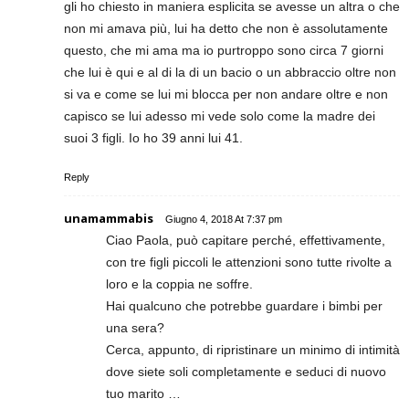
gli ho chiesto in maniera esplicita se avesse un altra o che
non mi amava più, lui ha detto che non è assolutamente
questo, che mi ama ma io purtroppo sono circa 7 giorni
che lui è qui e al di la di un bacio o un abbraccio oltre non
si va e come se lui mi blocca per non andare oltre e non
capisco se lui adesso mi vede solo come la madre dei
suoi 3 figli. Io ho 39 anni lui 41.
Reply
unamammabis
Giugno 4, 2018 At 7:37 pm
Ciao Paola, può capitare perché, effettivamente,
con tre figli piccoli le attenzioni sono tutte rivolte a
loro e la coppia ne soffre.
Hai qualcuno che potrebbe guardare i bimbi per
una sera?
Cerca, appunto, di ripristinare un minimo di intimità
dove siete soli completamente e seduci di nuovo
tuo marito …