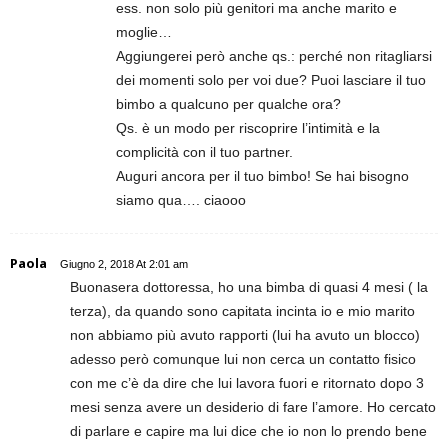
ess. non solo più genitori ma anche marito e
moglie…
Aggiungerei però anche qs.: perché non ritagliarsi
dei momenti solo per voi due? Puoi lasciare il tuo
bimbo a qualcuno per qualche ora?
Qs. è un modo per riscoprire l’intimità e la
complicità con il tuo partner.
Auguri ancora per il tuo bimbo! Se hai bisogno
siamo qua…. ciaooo
Paola
Giugno 2, 2018 At 2:01 am
Buonasera dottoressa, ho una bimba di quasi 4 mesi ( la
terza), da quando sono capitata incinta io e mio marito
non abbiamo più avuto rapporti (lui ha avuto un blocco)
adesso però comunque lui non cerca un contatto fisico
con me c’è da dire che lui lavora fuori e ritornato dopo 3
mesi senza avere un desiderio di fare l’amore. Ho cercato
di parlare e capire ma lui dice che io non lo prendo bene