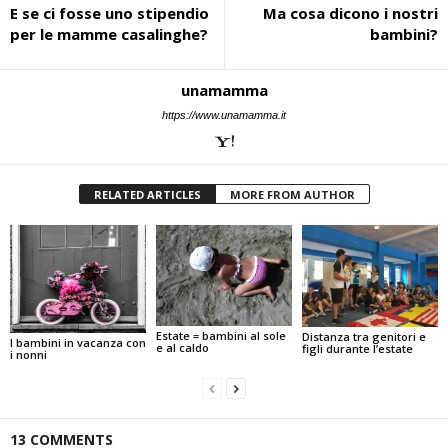
E se ci fosse uno stipendio
Ma cosa dicono i nostri
per le mamme casalinghe?
bambini?
unamamma
https://www.unamamma.it
RELATED ARTICLES
MORE FROM AUTHOR
Estate = bambini al sole
Distanza tra genitori e
I bambini in vacanza con
e al caldo
figli durante l’estate
i nonni
13 COMMENTS