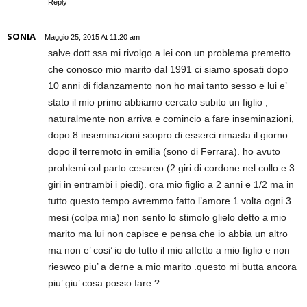
Reply
SONIA
Maggio 25, 2015 At 11:20 am
salve dott.ssa mi rivolgo a lei con un problema premetto
che conosco mio marito dal 1991 ci siamo sposati dopo
10 anni di fidanzamento non ho mai tanto sesso e lui e’
stato il mio primo abbiamo cercato subito un figlio ,
naturalmente non arriva e comincio a fare inseminazioni,
dopo 8 inseminazioni scopro di esserci rimasta il giorno
dopo il terremoto in emilia (sono di Ferrara). ho avuto
problemi col parto cesareo (2 giri di cordone nel collo e 3
giri in entrambi i piedi). ora mio figlio a 2 anni e 1/2 ma in
tutto questo tempo avremmo fatto l’amore 1 volta ogni 3
mesi (colpa mia) non sento lo stimolo glielo detto a mio
marito ma lui non capisce e pensa che io abbia un altro
ma non e’ cosi’ io do tutto il mio affetto a mio figlio e non
rieswco piu’ a derne a mio marito .questo mi butta ancora
piu’ giu’ cosa posso fare ?