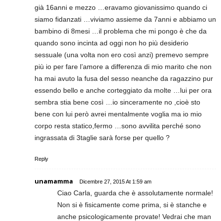
già 16anni e mezzo …eravamo giovanissimo quando ci
siamo fidanzati …viviamo assieme da 7anni e abbiamo un
bambino di 8mesi …il problema che mi pongo è che da
quando sono incinta ad oggi non ho più desiderio
sessuale (una volta non ero così anzi) premevo sempre
più io per fare l’amore a differenza di mio marito che non
ha mai avuto la fusa del sesso neanche da ragazzino pur
essendo bello e anche corteggiato da molte …lui per ora
sembra stia bene così …io sinceramente no ,cioè sto
bene con lui però avrei mentalmente voglia ma io mio
corpo resta statico,fermo …sono avvilita perché sono
ingrassata di 3taglie sarà forse per quello ?
Reply
unamamma
Dicembre 27, 2015 At 1:59 am
Ciao Carla, guarda che è assolutamente normale!
Non si è fisicamente come prima, si è stanche e
anche psicologicamente provate! Vedrai che man