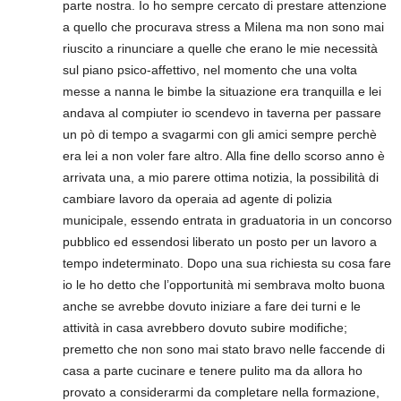
parte nostra. Io ho sempre cercato di prestare attenzione
a quello che procurava stress a Milena ma non sono mai
riuscito a rinunciare a quelle che erano le mie necessità
sul piano psico-affettivo, nel momento che una volta
messe a nanna le bimbe la situazione era tranquilla e lei
andava al compiuter io scendevo in taverna per passare
un pò di tempo a svagarmi con gli amici sempre perchè
era lei a non voler fare altro. Alla fine dello scorso anno è
arrivata una, a mio parere ottima notizia, la possibilità di
cambiare lavoro da operaia ad agente di polizia
municipale, essendo entrata in graduatoria in un concorso
pubblico ed essendosi liberato un posto per un lavoro a
tempo indeterminato. Dopo una sua richiesta su cosa fare
io le ho detto che l’opportunità mi sembrava molto buona
anche se avrebbe dovuto iniziare a fare dei turni e le
attività in casa avrebbero dovuto subire modifiche;
premetto che non sono mai stato bravo nelle faccende di
casa a parte cucinare e tenere pulito ma da allora ho
provato a considerarmi da completare nella formazione,