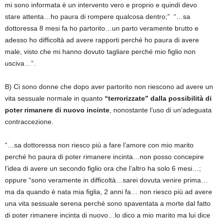
mi sono informata è un intervento vero e proprio e quindi devo
stare attenta…ho paura di rompere qualcosa dentro;” “…sa
dottoressa 8 mesi fa ho partorito…un parto veramente brutto e
adesso ho difficoltà ad avere rapporti perché ho paura di avere
male, visto che mi hanno dovuto tagliare perché mio figlio non
usciva…”.
B) Ci sono donne che dopo aver partorito non riescono ad avere un
vita sessuale normale in quanto
“terrorizzate” dalla possibilità di
poter rimanere di nuovo incinte
, nonostante l’uso di un’adeguata
contraccezione.
“…sa dottoressa non riesco più a fare l’amore con mio marito
perché ho paura di poter rimanere incinta…non posso concepire
l’idea di avere un secondo figlio ora che l’altro ha solo 6 mesi…;
oppure “sono veramente in difficoltà…sarei dovuta venire prima…
ma da quando è nata mia figlia, 2 anni fa… non riesco più ad avere
una vita sessuale serena perché sono spaventata a morte dal fatto
di poter rimanere incinta di nuovo…lo dico a mio marito ma lui dice