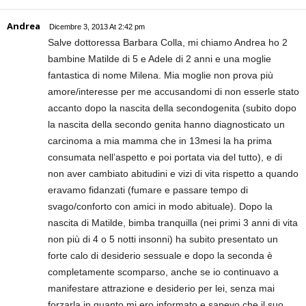
Andrea
Dicembre 3, 2013 At 2:42 pm
Salve dottoressa Barbara Colla, mi chiamo Andrea ho 2
bambine Matilde di 5 e Adele di 2 anni e una moglie
fantastica di nome Milena. Mia moglie non prova più
amore/interesse per me accusandomi di non esserle stato
accanto dopo la nascita della secondogenita (subito dopo
la nascita della secondo genita hanno diagnosticato un
carcinoma a mia mamma che in 13mesi la ha prima
consumata nell’aspetto e poi portata via del tutto), e di
non aver cambiato abitudini e vizi di vita rispetto a quando
eravamo fidanzati (fumare e passare tempo di
svago/conforto con amici in modo abituale). Dopo la
nascita di Matilde, bimba tranquilla (nei primi 3 anni di vita
non più di 4 o 5 notti insonni) ha subito presentato un
forte calo di desiderio sessuale e dopo la seconda è
completamente scomparso, anche se io continuavo a
manifestare attrazione e desiderio per lei, senza mai
forzarla in quanto mi ero informato e sapevo che il suo