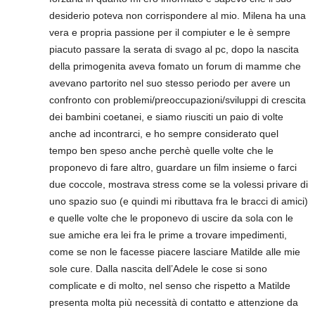
desiderio poteva non corrispondere al mio. Milena ha una
vera e propria passione per il compiuter e le è sempre
piacuto passare la serata di svago al pc, dopo la nascita
della primogenita aveva fomato un forum di mamme che
avevano partorito nel suo stesso periodo per avere un
confronto con problemi/preoccupazioni/sviluppi di crescita
dei bambini coetanei, e siamo riusciti un paio di volte
anche ad incontrarci, e ho sempre considerato quel
tempo ben speso anche perchè quelle volte che le
proponevo di fare altro, guardare un film insieme o farci
due coccole, mostrava stress come se la volessi privare di
uno spazio suo (e quindi mi ributtava fra le bracci di amici)
e quelle volte che le proponevo di uscire da sola con le
sue amiche era lei fra le prime a trovare impedimenti,
come se non le facesse piacere lasciare Matilde alle mie
sole cure. Dalla nascita dell’Adele le cose si sono
complicate e di molto, nel senso che rispetto a Matilde
presenta molta più necessità di contatto e attenzione da