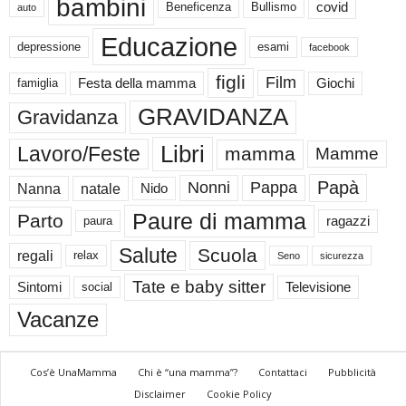
bambini
Beneficenza
Bullismo
covid
auto
Educazione
depressione
esami
facebook
figli
Film
famiglia
Festa della mamma
Giochi
GRAVIDANZA
Gravidanza
Libri
Lavoro/Feste
mamma
Mamme
Papà
Nonni
Pappa
Nanna
natale
Nido
Paure di mamma
Parto
paura
ragazzi
Salute
Scuola
regali
relax
Seno
sicurezza
Tate e baby sitter
Sintomi
social
Televisione
Vacanze
Cos’è UnaMamma
Chi è “una mamma”?
Contattaci
Pubblicità
Disclaimer
Cookie Policy