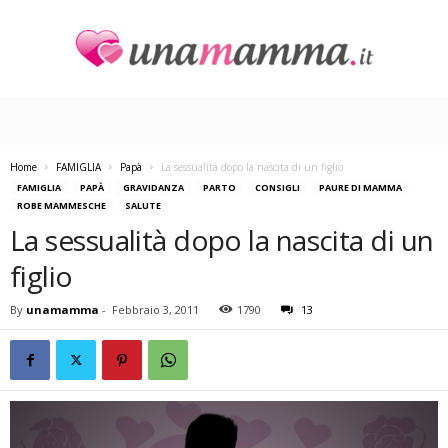
U
n
a
M
a
Home
FAMIGLIA
Papà
La sessualità dopo la nascita di un figlio
m
FAMIGLIA
PAPÀ
GRAVIDANZA
PARTO
CONSIGLI
PAURE DI MAMMA
m
ROBE MAMMESCHE
SALUTE
a
La sessualità dopo la nascita di un
figlio
By
unamamma
-
Febbraio 3, 2011
1790
13