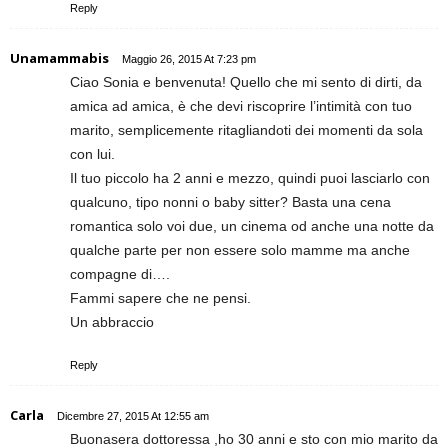
Reply
Unamammabis
Maggio 26, 2015 At 7:23 pm
Ciao Sonia e benvenuta! Quello che mi sento di dirti, da
amica ad amica, è che devi riscoprire l’intimità con tuo
marito, semplicemente ritagliandoti dei momenti da sola
con lui.
Il tuo piccolo ha 2 anni e mezzo, quindi puoi lasciarlo con
qualcuno, tipo nonni o baby sitter? Basta una cena
romantica solo voi due, un cinema od anche una notte da
qualche parte per non essere solo mamme ma anche
compagne di….
Fammi sapere che ne pensi.
Un abbraccio
Reply
Carla
Dicembre 27, 2015 At 12:55 am
Buonasera dottoressa ,ho 30 anni e sto con mio marito da