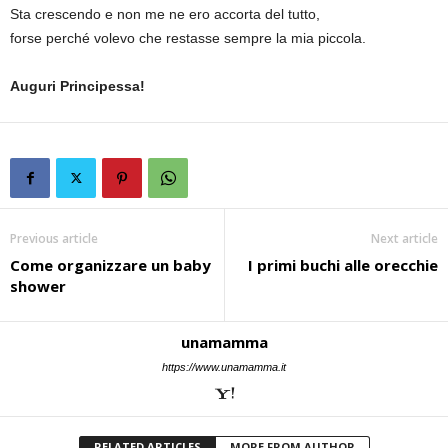
Sta crescendo e non me ne ero accorta del tutto,
forse perché volevo che restasse sempre la mia piccola.
Auguri Principessa!
Previous article
Next article
Come organizzare un baby
I primi buchi alle orecchie
shower
unamamma
https://www.unamamma.it
RELATED ARTICLES
MORE FROM AUTHOR