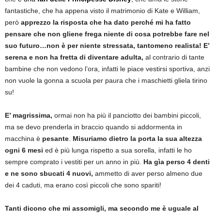
fantastiche, che ha appena visto il matrimonio di Kate e William,
però
apprezzo la risposta che ha dato perché mi ha fatto
pensare che non gliene frega niente di cosa potrebbe fare nel
suo futuro…non è per niente stressata, tantomeno realista! E’
serena e non ha fretta di diventare adulta,
al contrario di tante
bambine che non vedono l’ora, infatti le piace vestirsi sportiva, anzi
non vuole la gonna a scuola per paura che i maschietti gliela tirino
su!
E’ magrissima,
ormai non ha più il panciotto dei bambini piccoli,
ma se devo prenderla in braccio quando si addormenta in
macchina è
pesante
.
Misuriamo dietro la porta la sua altezza
ogni 6 mesi
ed è più lunga rispetto a sua sorella, infatti le ho
sempre comprato i vestiti per un anno in più.
Ha gìa perso 4 denti
e ne sono sbucati 4 nuovi,
ammetto di aver perso almeno due
dei 4 caduti, ma erano così piccoli che sono spariti!
Tanti dicono che mi assomigli, ma secondo me è uguale al