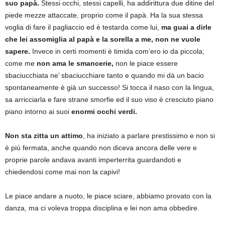
suo papà.
Stessi occhi, stessi capelli, ha addirittura due ditine del
piede mezze attaccate, proprio come il papà. Ha la sua stessa
voglia di fare il pagliaccio ed è testarda come lui,
ma guai a dirle
che lei assomiglia al papà e la sorella a me, non ne vuole
sapere.
Invece in certi momenti è timida com’ero io da piccola;
come me
non ama le smancerie,
non le piace essere
sbaciucchiata ne’ sbaciucchiare tanto e quando mi dà un bacio
spontaneamente è già un successo! Si tocca il naso con la lingua,
sa arricciarla e fare strane smorfie ed il suo viso è cresciuto piano
piano intorno ai suoi
enormi occhi verdi.
Non sta zitta un attimo
, ha iniziato a parlare prestissimo e non si
è più fermata, anche quando non diceva ancora delle vere e
proprie parole andava avanti imperterrita guardandoti e
chiedendosi come mai non la capivi!
Le piace andare a nuoto, le piace sciare, abbiamo provato con la
danza, ma ci voleva troppa disciplina e lei non ama obbedire.