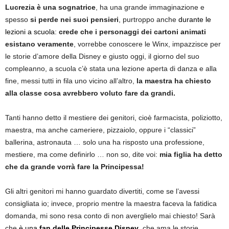
Lucrezia è una sognatrice
, ha una grande immaginazione e
spesso
si perde nei suoi pensieri
, purtroppo anche
durante le
lezioni a scuola
:
crede che i personaggi dei cartoni animati
esistano veramente
, vorrebbe conoscere le Winx, impazzisce per
le storie d’amore della Disney e giusto oggi, il giorno del suo
compleanno, a scuola c’è stata una lezione aperta di danza e alla
fine, messi tutti in fila uno vicino all’altro,
la maestra ha chiesto
alla classe cosa avrebbero voluto fare da grandi.
Tanti hanno detto il mestiere dei genitori, cioè farmacista, poliziotto,
maestra, ma anche cameriere, pizzaiolo, oppure i “classici”
ballerina, astronauta … solo una ha risposto una professione,
mestiere, ma come definirlo … non so, dite voi:
mia figlia ha detto
che da grande vorrà fare la Principessa!
Gli altri genitori mi hanno guardato divertiti, come se l’avessi
consigliata io; invece, proprio mentre la maestra faceva la fatidica
domanda, mi sono resa conto di non averglielo mai chiesto! Sarà
che
è una
fan delle Principesse Disney
, che ama le storie