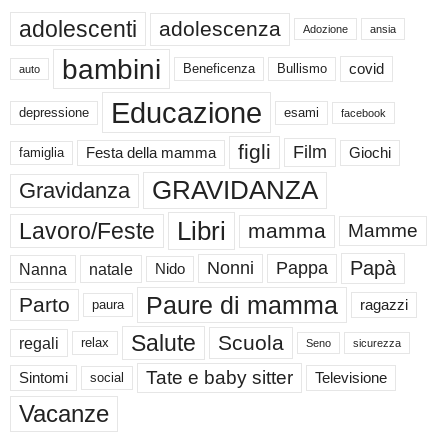
adolescenti
adolescenza
Adozione
ansia
bambini
Beneficenza
Bullismo
covid
auto
Educazione
depressione
esami
facebook
figli
Film
famiglia
Festa della mamma
Giochi
GRAVIDANZA
Gravidanza
Libri
Lavoro/Feste
mamma
Mamme
Papà
Nonni
Pappa
Nanna
natale
Nido
Paure di mamma
Parto
paura
ragazzi
Salute
Scuola
regali
relax
Seno
sicurezza
Tate e baby sitter
Sintomi
social
Televisione
Vacanze