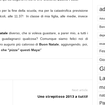
ad
 per la fine della scuola, ma per la catastrofica previsione
oli, alle 11.37! In classe di mia figlia, alle medie, invece
Adoz
Ben
atale
diverso, che si voleva guastare, a parer mio, a tutti i
dep
r guadagnarci qualcosa? Comunque siamo felici noi di
esa
stro augurio più caloroso di
Buon Natale
, aggiungendo, poi,
 che “
pizza”
questi Maya
!”
Fes
Gio
G
La
m
Next article
nat
Uno strepitoso 2013 a tutti!
Pa