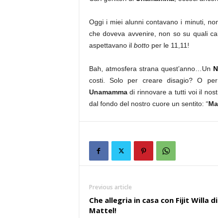
Oggi i miei alunni contavano i minuti, non
che doveva avvenire, non so su quali calc
aspettavano il
botto
per le 11,11!
Bah, atmosfera strana quest’anno…Un
N
costi. Solo per creare disagio? O pe
Unamamma
di rinnovare a tutti voi il no
dal fondo del nostro cuore un sentito: “
Ma
Previous article
Che allegria in casa con Fijit Willa di
Mattel!