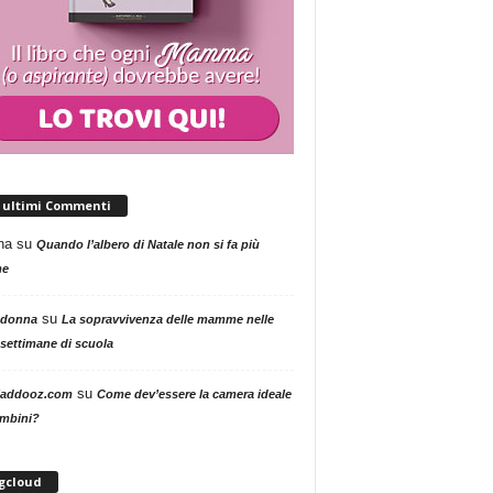
i ultimi Commenti
na
su
Quando l’albero di Natale non si fa più
me
su
 donna
La sopravvivenza delle mamme nelle
settimane di scuola
su
addooz.com
Come dev’essere la camera ideale
ambini?
gcloud