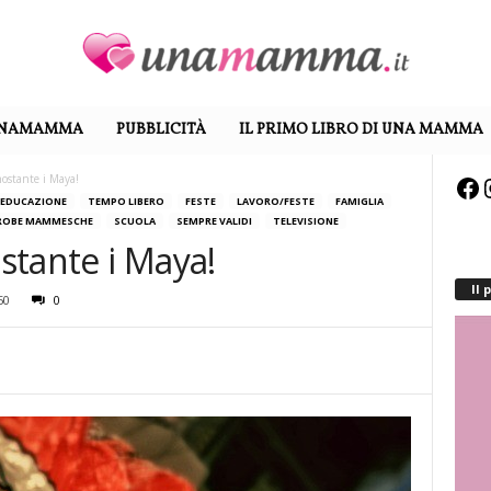
UNAMAMMA
PUBBLICITÀ
IL PRIMO LIBRO DI UNA MAMMA
ostante i Maya!
Fa
EDUCAZIONE
TEMPO LIBERO
FESTE
LAVORO/FESTE
FAMIGLIA
ROBE MAMMESCHE
SCUOLA
SEMPRE VALIDI
TELEVISIONE
stante i Maya!
Il
50
0