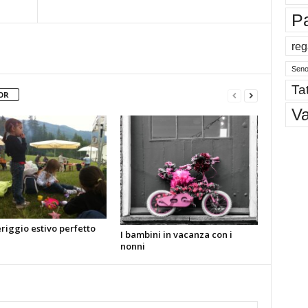
P
reg
Sen
Tat
OR
V
riggio estivo perfetto
I bambini in vacanza con i
nonni