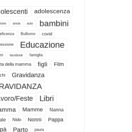
olescenti
adolescenza
bambini
ione
ansia
auto
eficenza
Bullismo
covid
Educazione
ressione
mi
famiglia
facebook
figli
Film
ta della mamma
Gravidanza
chi
RAVIDANZA
Libri
voro/Feste
amma
Mamme
Nanna
Nonni
Pappa
ale
Nido
Parto
pà
paura