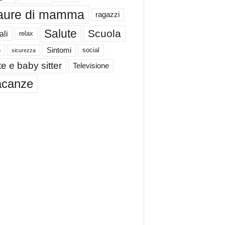
aure di mamma
ragazzi
Salute
Scuola
ali
relax
Sintomi
social
o
sicurezza
e e baby sitter
Televisione
acanze