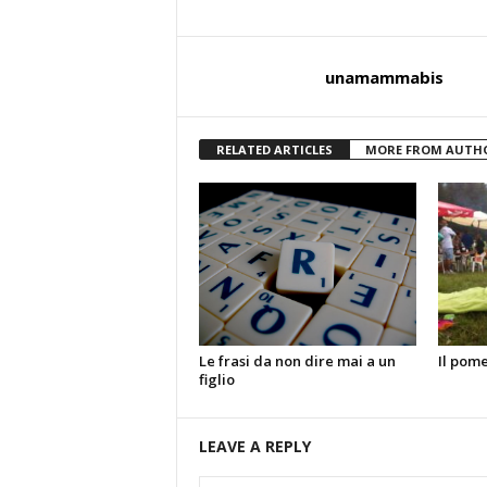
unamammabis
RELATED ARTICLES
MORE FROM AUTH
Le frasi da non dire mai a un
Il pome
figlio
LEAVE A REPLY