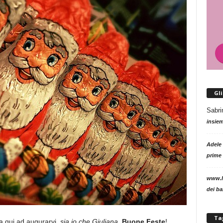
Gl
Sabri
insie
Adele
prime 
www.l
dei b
Ta
a qui ad augurarvi,
sia io che Giuliana
,
Buone Feste
!