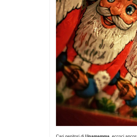
Cari genitori di
Unamamma
, eccoci ancor