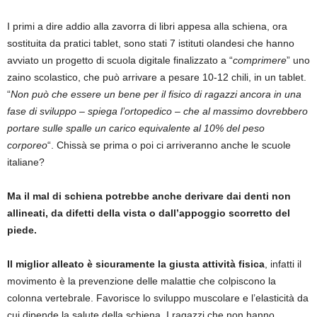
I primi a dire addio alla zavorra di libri appesa alla schiena, ora
sostituita da pratici tablet, sono stati 7 istituti olandesi che hanno
avviato un progetto di scuola digitale finalizzato a “
comprimere
” uno
zaino scolastico, che può arrivare a pesare 10-12 chili, in un tablet.
“
Non può che essere un bene per il fisico di ragazzi ancora in una
fase di sviluppo – spiega l’ortopedico – che al massimo dovrebbero
portare sulle spalle un carico equivalente al 10% del peso
corporeo
“. Chissà se prima o poi ci arriveranno anche le scuole
italiane?
Ma il mal di schiena potrebbe anche derivare dai denti non
allineati, da difetti della vista o dall’appoggio scorretto del
piede.
Il miglior alleato è sicuramente la giusta attività fisica
, infatti il
movimento è la prevenzione delle malattie che colpiscono la
colonna vertebrale. Favorisce lo sviluppo muscolare e l’elasticità da
cui dipende la salute della schiena. I ragazzi che non hanno