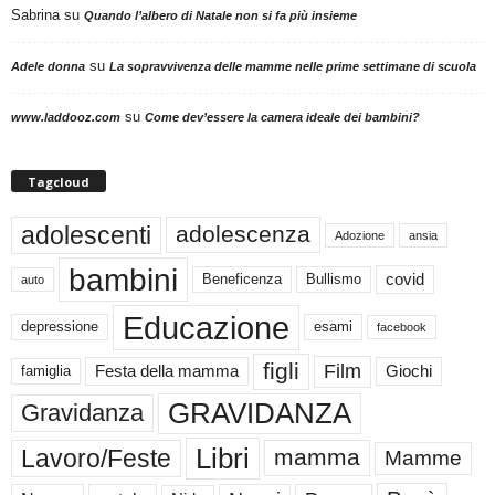
Sabrina
su
Quando l’albero di Natale non si fa più insieme
su
Adele donna
La sopravvivenza delle mamme nelle prime settimane di scuola
su
www.laddooz.com
Come dev’essere la camera ideale dei bambini?
Tagcloud
adolescenti
adolescenza
Adozione
ansia
bambini
Beneficenza
Bullismo
covid
auto
Educazione
depressione
esami
facebook
figli
Film
famiglia
Festa della mamma
Giochi
GRAVIDANZA
Gravidanza
Libri
Lavoro/Feste
mamma
Mamme