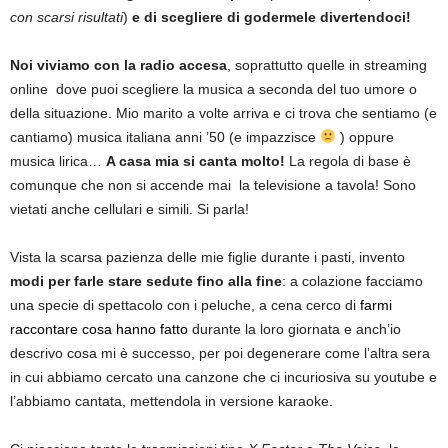
con scarsi risultati
)
e di scegliere di godermele divertendoci!
Noi viviamo con la radio accesa
, soprattutto quelle in streaming
online dove puoi scegliere la musica a seconda del tuo umore o
della situazione. Mio marito a volte arriva e ci trova che sentiamo (e
cantiamo) musica italiana anni ’50 (e impazzisce
) oppure
musica lirica…
A casa mia si canta molto!
La regola di base è
comunque che non si accende mai la televisione a tavola! Sono
vietati anche cellulari e simili. Si parla!
Vista la scarsa pazienza delle mie figlie durante i pasti, invento
modi per farle stare sedute fino alla fine
: a colazione facciamo
una specie di spettacolo con i peluche, a cena cerco di
farmi
raccontare cosa hanno fatto
durante la loro giornata e anch’io
descrivo cosa mi è successo, per poi degenerare come l’altra sera
in cui abbiamo cercato una canzone che ci incuriosiva su youtube e
l’abbiamo cantata, mettendola in versione karaoke.