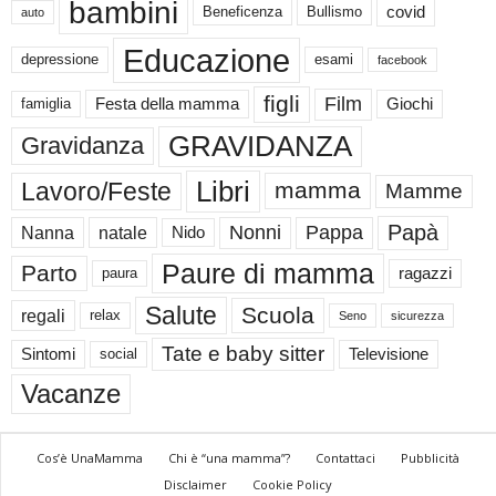
bambini
Beneficenza
Bullismo
covid
auto
Educazione
depressione
esami
facebook
figli
Film
famiglia
Festa della mamma
Giochi
GRAVIDANZA
Gravidanza
Libri
Lavoro/Feste
mamma
Mamme
Papà
Nonni
Pappa
Nanna
natale
Nido
Paure di mamma
Parto
paura
ragazzi
Salute
Scuola
regali
relax
Seno
sicurezza
Tate e baby sitter
Sintomi
social
Televisione
Vacanze
Cos’è UnaMamma
Chi è “una mamma”?
Contattaci
Pubblicità
Disclaimer
Cookie Policy