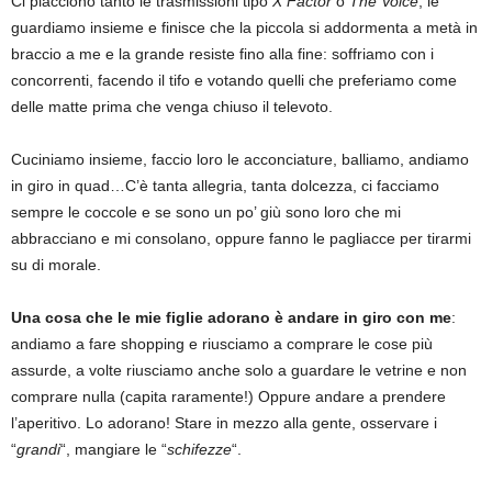
Ci piacciono tanto le trasmissioni tipo
X Factor
o
The Voice
, le
guardiamo insieme e finisce che la piccola si addormenta a metà in
braccio a me e la grande resiste fino alla fine: soffriamo con i
concorrenti, facendo il tifo e votando quelli che preferiamo come
delle matte prima che venga chiuso il televoto.
Cuciniamo insieme, faccio loro le acconciature, balliamo, andiamo
in giro in quad…C’è tanta allegria, tanta dolcezza, ci facciamo
sempre le coccole e se sono un po’ giù sono loro che mi
abbracciano e mi consolano, oppure fanno le pagliacce per tirarmi
su di morale.
Una cosa che le mie figlie adorano è andare in giro con me
:
andiamo a fare shopping e riusciamo a comprare le cose più
assurde, a volte riusciamo anche solo a guardare le vetrine e non
comprare nulla (capita raramente!) Oppure andare a prendere
l’aperitivo. Lo adorano! Stare in mezzo alla gente, osservare i
“
grandi
“, mangiare le “
schifezze
“.