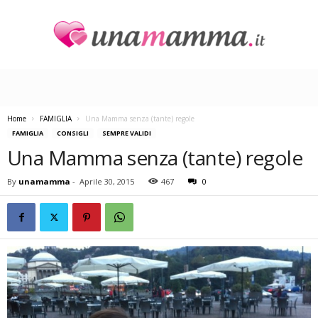
U
n
a
M
a
Home
FAMIGLIA
Una Mamma senza (tante) regole
m
FAMIGLIA
CONSIGLI
SEMPRE VALIDI
m
Una Mamma senza (tante) regole
a
By
unamamma
-
Aprile 30, 2015
467
0