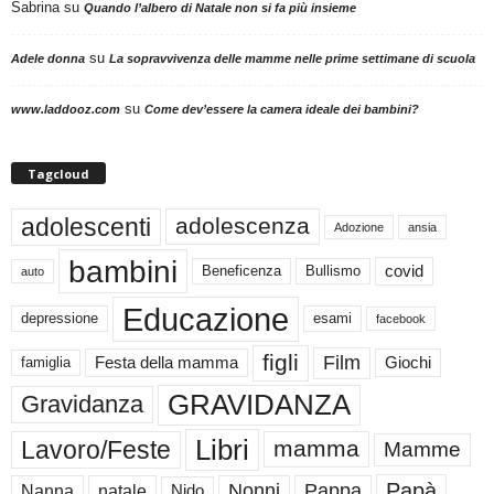
Sabrina
su
Quando l’albero di Natale non si fa più insieme
su
Adele donna
La sopravvivenza delle mamme nelle prime settimane di scuola
su
www.laddooz.com
Come dev’essere la camera ideale dei bambini?
Tagcloud
adolescenti
adolescenza
Adozione
ansia
bambini
Beneficenza
Bullismo
covid
auto
Educazione
depressione
esami
facebook
figli
Film
famiglia
Festa della mamma
Giochi
GRAVIDANZA
Gravidanza
Libri
Lavoro/Feste
mamma
Mamme
Papà
Nonni
Pappa
Nanna
natale
Nido