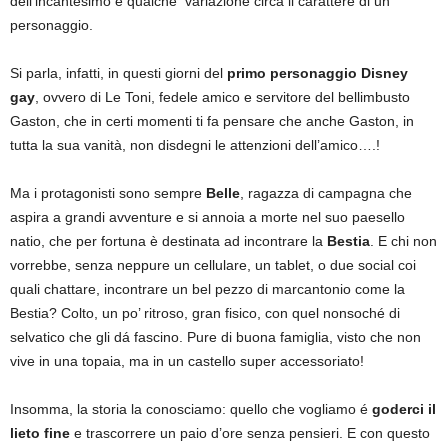
dell’incantesimo e qualche variazione circa il carattere di un
personaggio.
Si parla, infatti, in questi giorni del
primo
personaggio
Disney
gay
, ovvero di Le Toni, fedele amico e servitore del bellimbusto
Gaston, che in certi momenti ti fa pensare che anche Gaston, in
tutta la sua vanità, non disdegni le attenzioni dell’amico….!
Ma i protagonisti sono sempre
Belle
, ragazza di campagna che
aspira a grandi avventure e si annoia a morte nel suo paesello
natio, che per fortuna è destinata ad incontrare la
Bestia
. E chi non
vorrebbe, senza neppure un cellulare, un tablet, o due social coi
quali chattare, incontrare un bel pezzo di marcantonio come la
Bestia? Colto, un po’ ritroso, gran fisico, con quel nonsoché di
selvatico che gli dá fascino. Pure di buona famiglia, visto che non
vive in una topaia, ma in un castello super accessoriato!
Insomma, la storia la conosciamo: quello che vogliamo é
goderci
il
lieto fine
e trascorrere un paio d’ore senza pensieri. E con questo