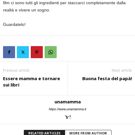
film ci sono tutti gli ingredienti per staccarci completamente dalla
realtà e vivere un sogno.
Guardatelo!
Previous article
Next article
Essere mamma e tornare
Buona festa del papà!
sui libri
unamamma
https://www.unamamma.it
RELATED ARTICLES
MORE FROM AUTHOR