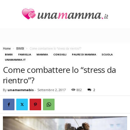
U
n
a
M
a
Home
BIMBI
Come combattere lo “stress da rientro”?
m
BIMBI
FAMIGLIA
MAMMA
CONSIGLI
PAURE DI MAMMA
SCUOLA
m
UNAMAMMA.IT
a
Come combattere lo “stress da
rientro”?
By
unamammabis
-
Settembre 2, 2017
802
2