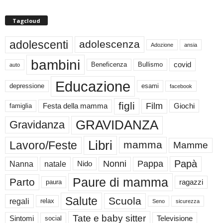
Tagcloud
adolescenti
adolescenza
Adozione
ansia
bambini
Beneficenza
Bullismo
covid
auto
Educazione
depressione
esami
facebook
figli
Film
famiglia
Festa della mamma
Giochi
GRAVIDANZA
Gravidanza
Libri
Lavoro/Feste
mamma
Mamme
Papà
Nonni
Pappa
Nanna
natale
Nido
Paure di mamma
Parto
paura
ragazzi
Salute
Scuola
regali
relax
Seno
sicurezza
Tate e baby sitter
Sintomi
social
Televisione