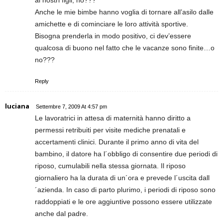
ai nostri figli, no???
Anche le mie bimbe hanno voglia di tornare all’asilo dalle
amichette e di cominciare le loro attività sportive.
Bisogna prenderla in modo positivo, ci dev’essere
qualcosa di buono nel fatto che le vacanze sono finite…o
no???
Reply
luciana
Settembre 7, 2009 At 4:57 pm
Le lavoratrici in attesa di maternità hanno diritto a
permessi retribuiti per visite mediche prenatali e
accertamenti clinici. Durante il primo anno di vita del
bambino, il datore ha l´obbligo di consentire due periodi di
riposo, cumulabili nella stessa giornata. Il riposo
giornaliero ha la durata di un´ora e prevede l´uscita dall
´azienda. In caso di parto plurimo, i periodi di riposo sono
raddoppiati e le ore aggiuntive possono essere utilizzate
anche dal padre.