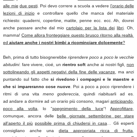
alle mie
due pesti
. Poi devo correre a scuola a vedere
l’orario delle
lezioni di inizio
e controllare quello che manca del materiale
richiesto: quaderni, copertine, matite, penne ecc. ecc. Ah, dovrei
anche passare anche dal mio
cartolaio per la lista dei
libri
. Oh,
mamma!
Come allora fronteggiare questo brusco ritorno alla realtà
ed
aiutare anche i nostri bimbi a ricominciare dolcemente
?
Beh, prima di tutto bisognerebbe
riprendere poco a poco le vecchie
abitudini
: fare vivere, cioé, un
rientro soft
anche ai nostri figli,
non
sottolineando gli aspetti negativi della fine delle vacanze
, ma anzi
puntando sul fatto che
si rivedono i
compagni e le maestre e
che si impareranno cose nuove
. Poi a poco a poco riprendere i
ritmi di una vita
meno
godereccia
, quindi riabituarli ad es.
ad andare a dormire ad un orario più consono, magari
anticipando,
poco alla volta
, lo “
spegnimento della luce
“!
Approfittare,
comunque, ancora delle
belle giornate settembrine per stare
all’aperto il più
possibile prima di chiudersi in casa
… Gli esperti
consigliano anche una
dieta appropriata ricca di frutta,