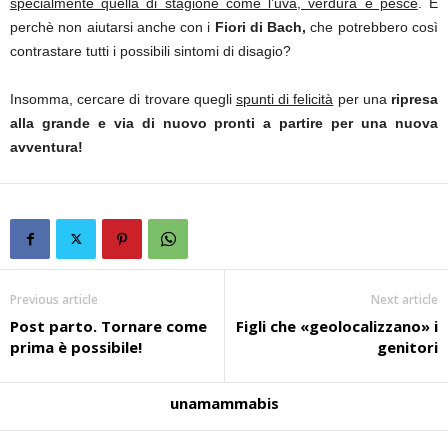
specialmente quella di stagione come l’uva, verdura e pesce
. E
perchè non aiutarsi anche con i
Fiori di Bach,
che potrebbero così
contrastare tutti i possibili sintomi di disagio?
Insomma, cercare di trovare quegli
spunti di felicità
per una
ripresa
alla grande e via di nuovo pronti a partire per una nuova
avventura!
Previous article
Next article
Post parto. Tornare come
Figli che «geolocalizzano» i
prima è possibile!
genitori
unamammabis