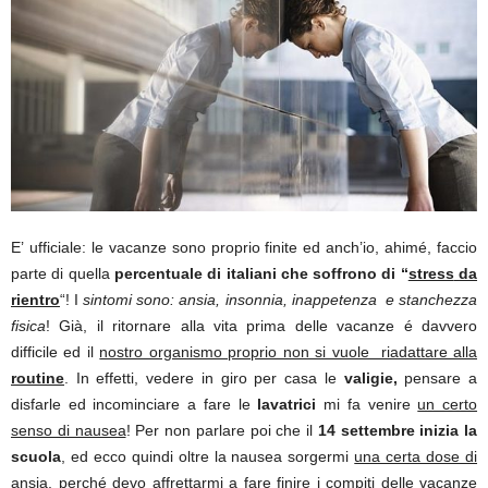
E’ ufficiale: le vacanze sono proprio finite ed anch’io, ahimé, faccio
parte di quella
percentuale di italiani che soffrono di “
stress
da
rientro
“! I
sintomi sono: ansia, insonnia, inappetenza e stanchezza
fisica
! Già, il ritornare alla vita prima delle vacanze é davvero
difficile ed il
nostro organismo proprio non si vuole riadattare alla
routine
. In effetti, vedere in giro per casa le
valigie,
pensare a
disfarle ed incominciare a fare le
lavatrici
mi fa venire
un certo
senso di nausea
! Per non parlare poi che il
14 settembre inizia la
scuola
, ed ecco quindi oltre la nausea sorgermi
una certa dose di
ansia
, perché devo affrettarmi a fare
finire i compiti delle vacanze