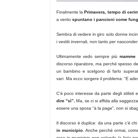
Finalmente la
Primavera, tempo di ceri
a vento
spuntano i pancioni come fun
Sembra di vedere in giro solo donne incin
i vestiti invernali, non tanto per nasconde
Ultimamente vedo sempre più
mamme i
discorso riparatore, ma perché spesso dec
un bambino e scelgono di farlo superati
vari. Ma ecco sorgere il problema: “E ad
C’è poco interesse da parte degli stilisti
dire “sì”.
Ma, se ci si affida alla saggezz
essere una sposa “à la page”, non si sbag
Il discorso è duplice: da una parte c’è ch
in
municipio
. Anche perché ormai, com
reca in municipio non
celando la lieta no