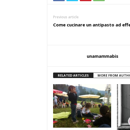
Previous article
Come cucinare un antipasto ad eff
unamammabis
RELATED ARTICLES
MORE FROM AUTH