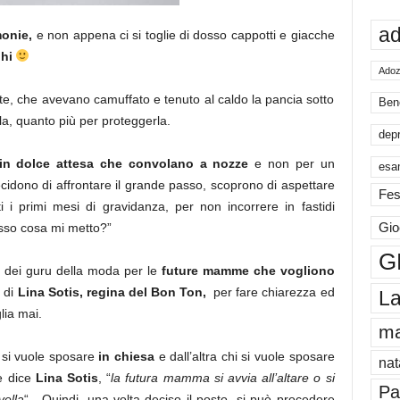
ad
monie,
e non appena ci si toglie di dosso cappotti e giacche
ghi
Adoz
te, che avevano camuffato e tenuto al caldo la pancia sotto
Ben
rla, quanto più per proteggerla.
dep
n dolce attesa che convolano a nozze
e non per un
esa
idono di affrontare il grande passo, scoprono di aspettare
Fes
 i primi mesi di gravidanza, per non incorrere in fastidi
Gio
esso cosa mi metto?”
G
 e dei guru della moda per le
future mamme che vogliono
a di
Lina Sotis, regina del Bon Ton,
per fare chiarezza ed
La
lia mai.
m
i si vuole sposare
in chiesa
e dall’altra chi si vuole sposare
nat
e dice
Lina Sotis
, “
la futura mamma si avvia all’altare o si
Pa
vella
“. Quindi, una volta deciso il posto, si può procedere