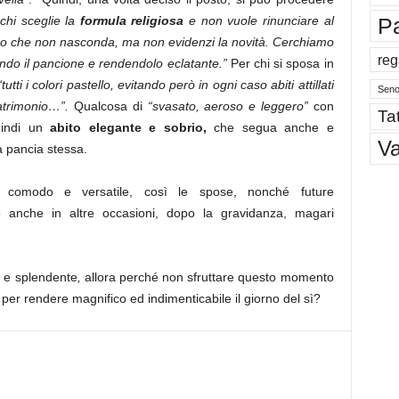
P
chi sceglie la
formula religiosa
e non vuole rinunciare al
ero che non nasconda, ma non evidenzi la novità. Cerchiamo
reg
ando il pancione e rendendolo eclatante.”
Per chi si sposa in
“tutti i colori pastello, evitando però in ogni caso abiti attillati
Sen
atrimonio…”.
Qualcosa di
“svasato, aeroso e leggero”
con
Tat
uindi un
abito elegante e sobrio,
che segua anche e
V
a pancia stessa.
 comodo e versatile, così le spose, nonché future
o anche in altre occasioni, dopo la gravidanza, magari
a e splendente
,
allora perché non sfruttare questo momento
, per rendere magnifico ed indimenticabile il giorno del sì?