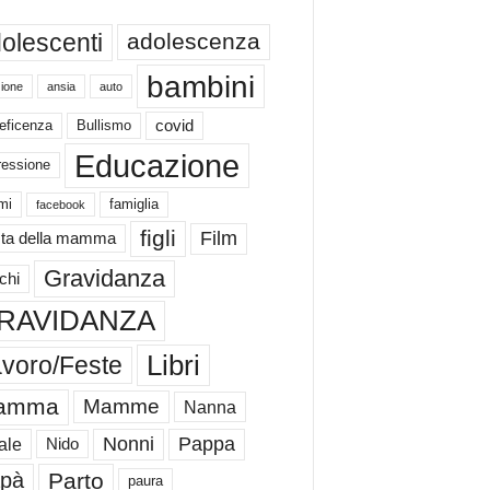
olescenti
adolescenza
bambini
ione
ansia
auto
eficenza
Bullismo
covid
Educazione
ressione
mi
famiglia
facebook
figli
Film
ta della mamma
Gravidanza
chi
RAVIDANZA
Libri
voro/Feste
amma
Mamme
Nanna
Nonni
Pappa
ale
Nido
Parto
pà
paura