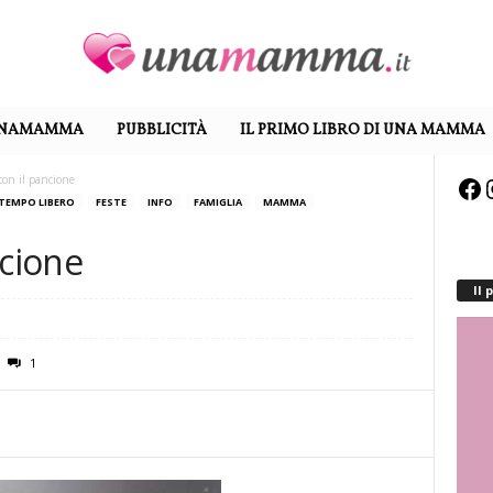
UNAMAMMA
PUBBLICITÀ
IL PRIMO LIBRO DI UNA MAMMA
con il pancione
Fa
TEMPO LIBERO
FESTE
INFO
FAMIGLIA
MAMMA
ncione
Il
1