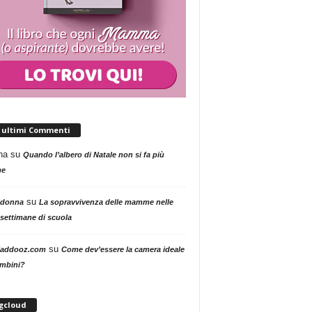
i ultimi Commenti
na
su
Quando l’albero di Natale non si fa più
me
su
 donna
La sopravvivenza delle mamme nelle
settimane di scuola
su
addooz.com
Come dev’essere la camera ideale
ambini?
gcloud