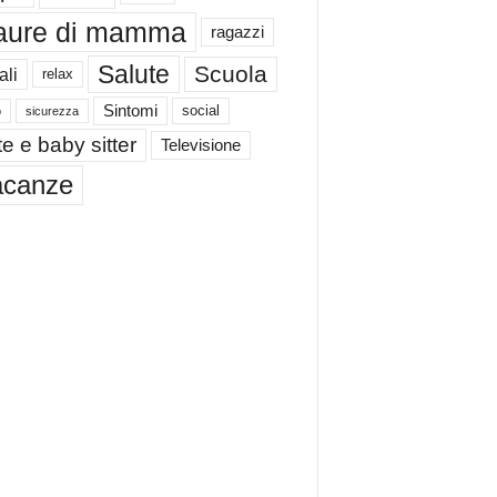
aure di mamma
ragazzi
Salute
Scuola
ali
relax
Sintomi
social
o
sicurezza
e e baby sitter
Televisione
acanze