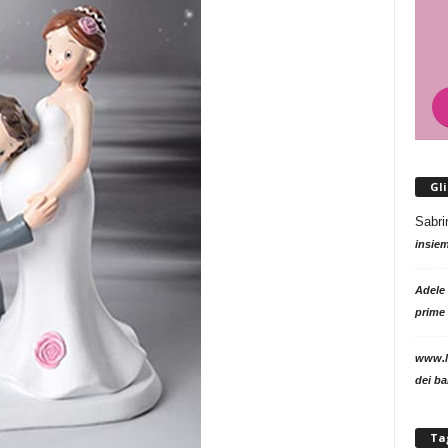
Gl
Sabri
insie
Adele
prime 
www.l
dei b
Ta