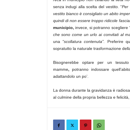
senza indugi alla scelta del vestito. “
Per 
vestito bianco è consigliato un abito imp
quindi di non essere troppo ridicole fasci
municipio,
invece, si potranno scegliere
che sono come un urlo ai convitati al m
una
“scollatura contenuta”.
Preferire q
sopratutto la naturale trasformazione dell
Bisognerebbe optare per un tessuto
mamme
,
potranno indossare quell’abit
adattandolo un po’.
La donna durante la gravidanza è radios
al culmine della propria bellezza e felicità