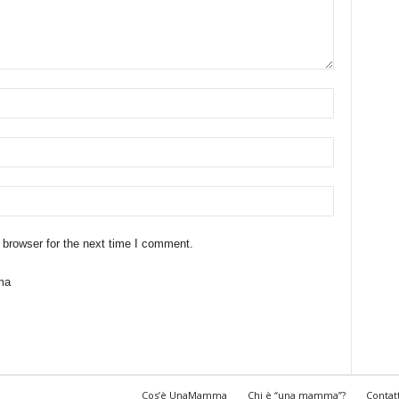
 browser for the next time I comment.
ma
Cos’è UnaMamma
Chi è “una mamma”?
Contat