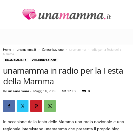
U
n
a
M
a
Home
unamamma.it
Comunicazione
unamamma in radio per la Festa della
m
Mamma
m
UNAMAMMA.IT
COMUNICAZIONE
a
unamamma in radio per la Festa
della Mamma
By
unamamma
-
Maggio 8, 2006
22302
0
In occasione della festa delle Mamma una radio nazionale e una
regionale intervistano unamamma che presenta il proprio blog