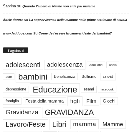
Sabrina
su
Quando l’albero di Natale non si fa più insieme
su
Adele donna
La sopravvivenza delle mamme nelle prime settimane di scuola
su
www.laddooz.com
Come dev’essere la camera ideale dei bambini?
Tagcloud
adolescenti
adolescenza
Adozione
ansia
bambini
Beneficenza
Bullismo
covid
auto
Educazione
depressione
esami
facebook
figli
Film
famiglia
Festa della mamma
Giochi
GRAVIDANZA
Gravidanza
Libri
Lavoro/Feste
mamma
Mamme