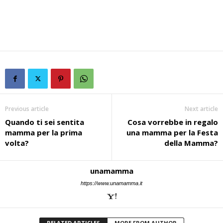
Previous article
Next article
Quando ti sei sentita
Cosa vorrebbe in regalo
mamma per la prima
una mamma per la Festa
volta?
della Mamma?
unamamma
https://www.unamamma.it
RELATED ARTICLES
MORE FROM AUTHOR