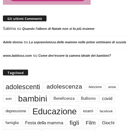
Gli ultimi Commenti
Sabrina
su
Quando l’albero di Natale non si fa più insieme
su
Adele donna
La sopravvivenza delle mamme nelle prime settimane di scuola
su
www.laddooz.com
Come dev’essere la camera ideale dei bambini?
Tagcloud
adolescenti
adolescenza
Adozione
ansia
bambini
Beneficenza
Bullismo
covid
auto
Educazione
depressione
esami
facebook
figli
Film
famiglia
Festa della mamma
Giochi