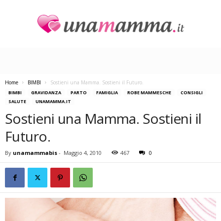
U
n
a
M
a
Home
BIMBI
Sostieni una Mamma. Sostieni il Futuro.
m
BIMBI
GRAVIDANZA
PARTO
FAMIGLIA
ROBE MAMMESCHE
CONSIGLI
m
SALUTE
UNAMAMMA.IT
a
Sostieni una Mamma. Sostieni il
Futuro.
By
unamammabis
-
Maggio 4, 2010
467
0