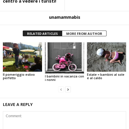
centro a vedere i turisti!
unamammabis
RELATED ARTICLES
MORE FROM AUTHOR
Estate = bambini al sole
Il pomeriggio estivo
I bambini in vacanza con
e al caldo
perfetto
i nonni
LEAVE A REPLY