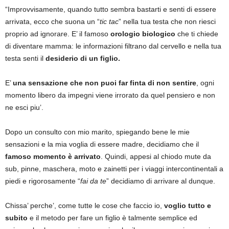
“Improvvisamente, quando tutto sembra bastarti e senti di essere
arrivata, ecco che suona un “
tic tac
” nella tua testa che non riesci
proprio ad ignorare. E’ il famoso
orologio biologico
che ti chiede
di diventare mamma: le informazioni filtrano dal cervello e nella tua
testa senti il
desiderio di un figlio.
E’
una sensazione che non puoi far finta di non sentire
, ogni
momento libero da impegni viene irrorato da quel pensiero e non
ne esci piu’.
Dopo un consulto con mio marito, spiegando bene le mie
sensazioni e la mia voglia di essere madre, decidiamo che il
famoso momento è arrivato
. Quindi, appesi al chiodo mute da
sub, pinne, maschera, moto e zainetti per i viaggi intercontinentali a
piedi e rigorosamente “
fai da te
” decidiamo di arrivare al dunque.
Chissa’ perche’, come tutte le cose che faccio io,
voglio tutto e
subito
e il metodo per fare un figlio è talmente semplice ed