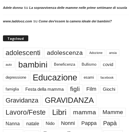
su
Adele donna
La sopravvivenza delle mamme nelle prime settimane di scuola
su
www.laddooz.com
Come dev’essere la camera ideale dei bambini?
Tagcloud
adolescenti
adolescenza
Adozione
ansia
bambini
Beneficenza
Bullismo
covid
auto
Educazione
depressione
esami
facebook
figli
Film
famiglia
Festa della mamma
Giochi
GRAVIDANZA
Gravidanza
Libri
Lavoro/Feste
mamma
Mamme
Papà
Nonni
Pappa
Nanna
natale
Nido