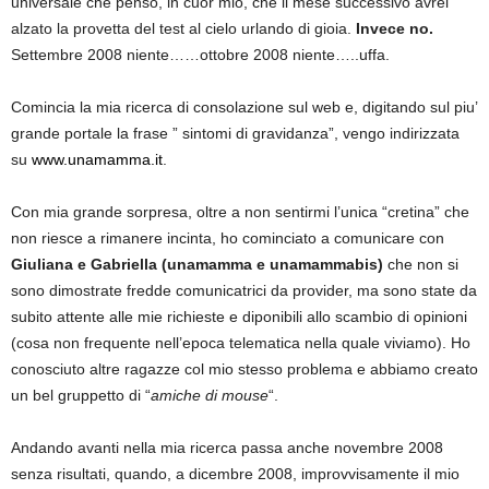
universale che penso, in cuor mio, che il mese successivo avrei
alzato la provetta del test al cielo urlando di gioia.
Invece no.
Settembre 2008 niente……ottobre 2008 niente…..uffa.
Comincia la mia ricerca di consolazione sul web e, digitando sul piu’
grande portale la frase ” sintomi di gravidanza”, vengo indirizzata
su
www.unamamma.it
.
Con mia grande sorpresa, oltre a non sentirmi l’unica “cretina” che
non riesce a rimanere incinta, ho cominciato a comunicare con
Giuliana e Gabriella (unamamma e unamammabis)
che non si
sono dimostrate fredde comunicatrici da provider, ma sono state da
subito attente alle mie richieste e diponibili allo scambio di opinioni
(cosa non frequente nell’epoca telematica nella quale viviamo). Ho
conosciuto altre ragazze col mio stesso problema e abbiamo creato
un bel gruppetto di “
amiche di mouse
“.
Andando avanti nella mia ricerca passa anche novembre 2008
senza risultati, quando, a dicembre 2008, improvvisamente il mio