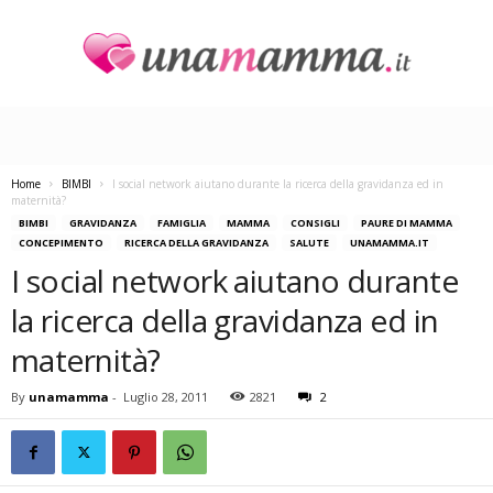
U
n
a
M
a
Home
BIMBI
I social network aiutano durante la ricerca della gravidanza ed in
m
maternità?
m
BIMBI
GRAVIDANZA
FAMIGLIA
MAMMA
CONSIGLI
PAURE DI MAMMA
CONCEPIMENTO
RICERCA DELLA GRAVIDANZA
SALUTE
UNAMAMMA.IT
a
I social network aiutano durante
la ricerca della gravidanza ed in
maternità?
By
unamamma
-
Luglio 28, 2011
2821
2