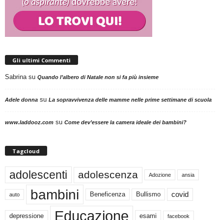
Gli ultimi Commenti
Sabrina
su
Quando l’albero di Natale non si fa più insieme
su
Adele donna
La sopravvivenza delle mamme nelle prime settimane di scuola
su
www.laddooz.com
Come dev’essere la camera ideale dei bambini?
Tagcloud
adolescenti
adolescenza
Adozione
ansia
bambini
Beneficenza
Bullismo
covid
auto
Educazione
depressione
esami
facebook