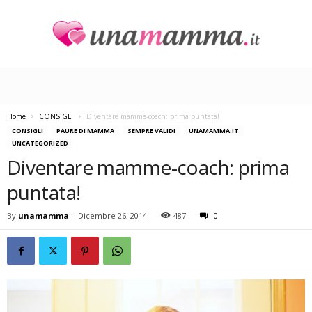
U
n
a
M
a
Home
CONSIGLI
Diventare mamme-coach: prima puntata!
m
CONSIGLI
PAURE DI MAMMA
SEMPRE VALIDI
UNAMAMMA.IT
m
UNCATEGORIZED
a
Diventare mamme-coach: prima
puntata!
By
unamamma
-
Dicembre 26, 2014
487
0