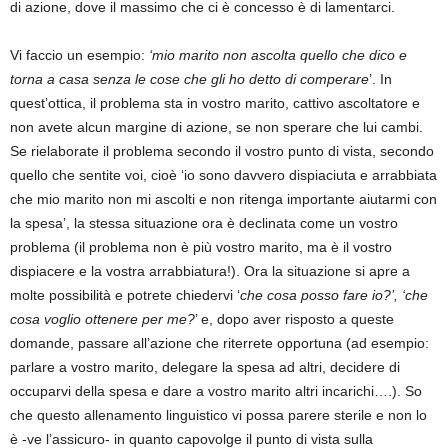
di azione, dove il massimo che ci è concesso è di lamentarci.
Vi faccio un esempio:
‘mio marito non ascolta quello che dico e
torna a casa senza le cose che gli ho detto di comperare
’. In
quest’ottica, il problema sta in vostro marito, cattivo ascoltatore e
non avete alcun margine di azione, se non sperare che lui cambi.
Se rielaborate il problema secondo il vostro punto di vista, secondo
quello che sentite voi, cioè ‘io sono davvero dispiaciuta e arrabbiata
che mio marito non mi ascolti e non ritenga importante aiutarmi con
la spesa’, la stessa situazione ora è declinata come un vostro
problema (il problema non è più vostro marito, ma è il vostro
dispiacere e la vostra arrabbiatura!). Ora la situazione si apre a
molte possibilità e potrete chiedervi ‘
che cosa posso fare io?’, ‘che
cosa voglio ottenere per me?
’ e, dopo aver risposto a queste
domande, passare all’azione che riterrete opportuna (ad esempio:
parlare a vostro marito, delegare la spesa ad altri, decidere di
occuparvi della spesa e dare a vostro marito altri incarichi….). So
che questo allenamento linguistico vi possa parere sterile e non lo
è -ve l’assicuro- in quanto capovolge il punto di vista sulla