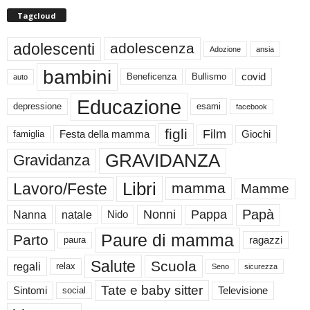
Tagcloud
adolescenti
adolescenza
Adozione
ansia
bambini
Beneficenza
Bullismo
covid
auto
Educazione
depressione
esami
facebook
figli
Film
famiglia
Festa della mamma
Giochi
GRAVIDANZA
Gravidanza
Libri
Lavoro/Feste
mamma
Mamme
Papà
Nonni
Pappa
Nanna
natale
Nido
Paure di mamma
Parto
paura
ragazzi
Salute
Scuola
regali
relax
Seno
sicurezza
Tate e baby sitter
Sintomi
social
Televisione