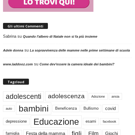
Gli ultimi Commenti
Sabrina
su
Quando l’albero di Natale non si fa più insieme
su
Adele donna
La sopravvivenza delle mamme nelle prime settimane di scuola
su
www.laddooz.com
Come dev’essere la camera ideale dei bambini?
Tagcloud
adolescenti
adolescenza
Adozione
ansia
bambini
Beneficenza
Bullismo
covid
auto
Educazione
depressione
esami
facebook
figli
Film
famiglia
Festa della mamma
Giochi