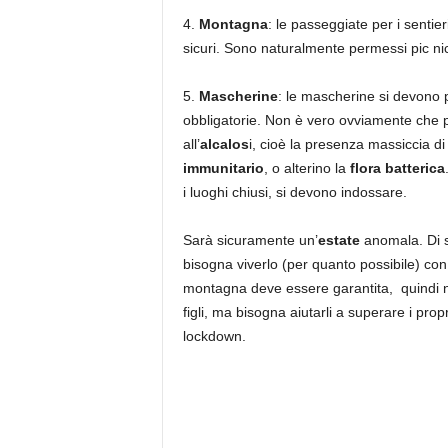
4.
Montagna
: le passeggiate per i sentie
sicuri. Sono naturalmente permessi pic ni
5.
Mascherine
: le mascherine si devono p
obbligatorie. Non è vero ovviamente che p
all’
alcalos
i, cioè la presenza massiccia d
immunitario
, o alterino la
flora batterica
i luoghi chiusi, si devono indossare.
Sarà sicuramente un’
estate
anomala. Di s
bisogna viverlo (per quanto possibile) con
montagna deve essere garantita, quindi no
figli, ma bisogna aiutarli a superare i prop
lockdown.