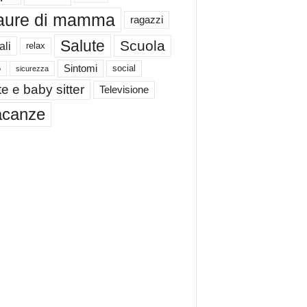
aure di mamma
ragazzi
Salute
Scuola
ali
relax
Sintomi
social
o
sicurezza
e e baby sitter
Televisione
acanze