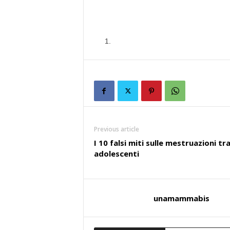
Previous article
I 10 falsi miti sulle mestruazioni tra
adolescenti
unamammabis