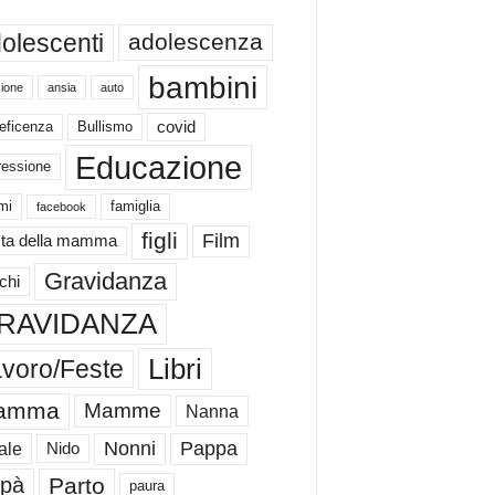
olescenti
adolescenza
bambini
ione
ansia
auto
eficenza
Bullismo
covid
Educazione
ressione
mi
famiglia
facebook
figli
Film
ta della mamma
Gravidanza
chi
RAVIDANZA
Libri
voro/Feste
amma
Mamme
Nanna
Nonni
Pappa
ale
Nido
Parto
pà
paura