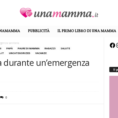
UNAMAMMA
PUBBLICITÀ
IL PRIMO LIBRO DI UNA MAMMA
genza sanitaria
Fa
I
PAPÀ
PAURE DI MAMMA
RAGAZZI
SALUTE
.IT
UNCATEGORIZED
VACANZE
a durante un’emergenza
Il
0