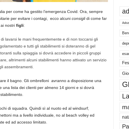
ad
talia per come ha gestito l’emergenza Covid. Ora, sempre
arie per evitare i contagi, ecco alcuni
consigli
di come far
Adoz
ai nostri
figli
:
Ben
 lavarsi le mani frequentemente e di non toccarsi gli
dep
golamentato e tutti gli stabilimenti si doteranno di gel
istoranti sulla spiaggia si dovrà accedere in piccoli gruppi
esa
re, altrimenti alcuni stabilimenti hanno attivato un servizio
Fes
egli assembramenti.
Gio
fare il bagno. Gli ombrelloni avranno a disposizione una
G
 una lista dei clienti per almeno 14 giorni e si dovrà
 stabilimento.
La
m
 giochi di squadra. Quindi sì al nuoto ed al windsurf;
ettoni ma a livello individuale, no al beach volley ed
nat
ate ed ad accesso limitato.
Pa