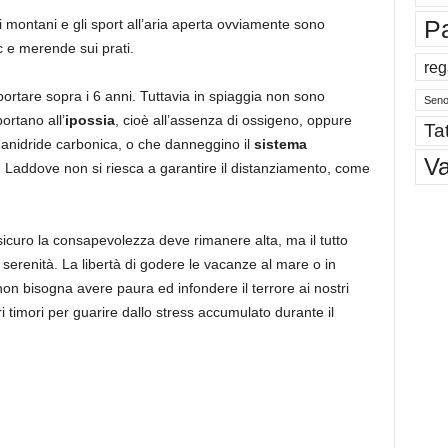
P
ri montani e gli sport all’aria aperta ovviamente sono
c e merende sui prati.
reg
ortare sopra i 6 anni. Tuttavia in spiaggia non sono
Sen
ortano all’
ipossia
, cioè all’assenza di ossigeno, oppure
Tat
i anidride carbonica, o che danneggino il
sistema
V
. Laddove non si riesca a garantire il distanziamento, come
icuro la consapevolezza deve rimanere alta, ma il tutto
 serenità. La libertà di godere le vacanze al mare o in
n bisogna avere paura ed infondere il terrore ai nostri
ri timori per guarire dallo stress accumulato durante il