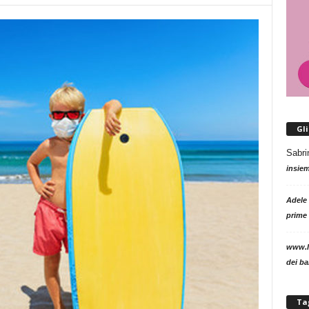
Gl
Sabri
insie
Adele
prime 
www.l
dei b
Ta