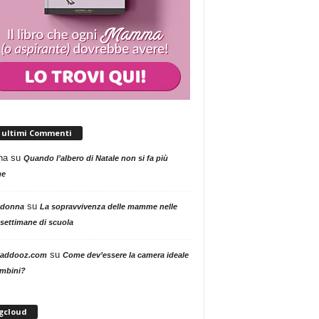
i ultimi Commenti
na
su
Quando l’albero di Natale non si fa più
me
su
 donna
La sopravvivenza delle mamme nelle
settimane di scuola
su
addooz.com
Come dev’essere la camera ideale
ambini?
gcloud