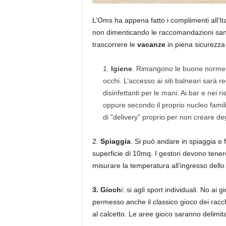
L’Oms ha appena fatto i complimenti all’I
non dimenticando le raccomandazioni sanit
trascorrere le
vacanze
in piena sicurezza 
Igiene
. Rimangono le buone norme di
occhi. L’accesso ai siti balneari sarà re
disinfettanti per le mani. Ai bar e nei r
oppure secondo il proprio nucleo familia
di “delivery” proprio per non creare d
2.
Spiaggia
. Si può andare in spiaggia e 
superficie di 10mq. I gestori devono tenere
misurare la temperatura all’ingresso dello
3. Gioch
i: si agli sport individuali. No ai
permesso anche il classico gioco dei racch
al calcetto. Le aree gioco saranno delimit