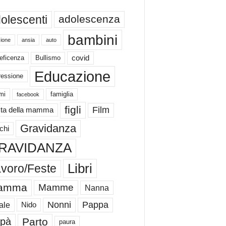
olescenti
adolescenza
bambini
ione
ansia
auto
eficenza
Bullismo
covid
Educazione
ressione
mi
famiglia
facebook
figli
Film
ta della mamma
Gravidanza
chi
RAVIDANZA
Libri
voro/Feste
amma
Mamme
Nanna
Nonni
Pappa
ale
Nido
Parto
pà
paura