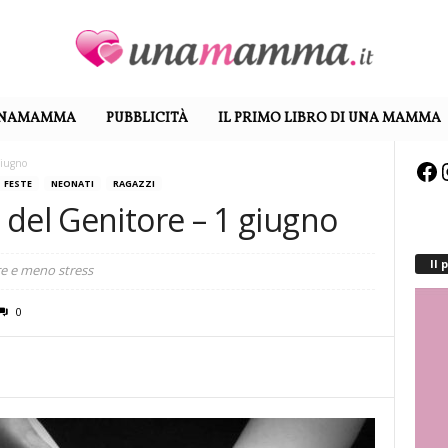
UNAMAMMA
PUBBLICITÀ
IL PRIMO LIBRO DI UNA MAMMA
giugno
Fa
FESTE
NEONATI
RAGAZZI
del Genitore – 1 giugno
Il
e e meno stress
0