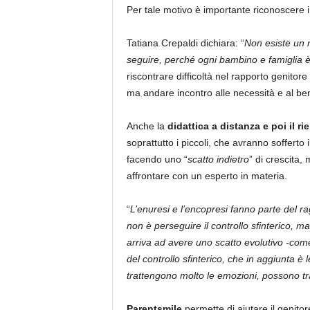
Per tale motivo è importante riconoscere 
Tatiana Crepaldi dichiara: “
Non esiste un 
seguire, perché ogni bambino e famiglia 
riscontrare difficoltà nel rapporto genitore 
ma andare incontro alle necessità e al be
Anche la
didattica a distanza e poi il ri
soprattutto i piccoli, che avranno soffert
facendo uno “
scatto indietro
” di crescita,
affrontare con un esperto in materia.
“
L’enuresi e l’encopresi fanno parte del r
non è perseguire il controllo sfinterico, 
arriva ad avere uno scatto evolutivo -com
del controllo sfinterico, che in aggiunta è
trattengono molto le emozioni, possono tra
Parentsmile
permette di aiutare il genitor