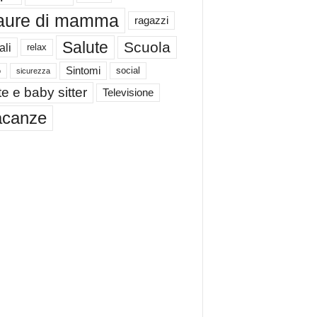
aure di mamma
ragazzi
Salute
Scuola
ali
relax
Sintomi
social
o
sicurezza
e e baby sitter
Televisione
acanze