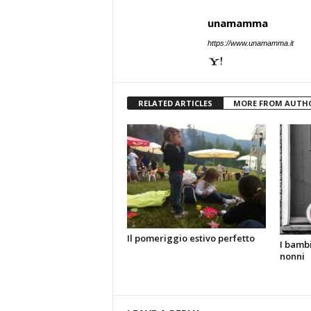
unamamma
https://www.unamamma.it
RELATED ARTICLES
MORE FROM AUTH
Il pomeriggio estivo perfetto
I bambi
nonni