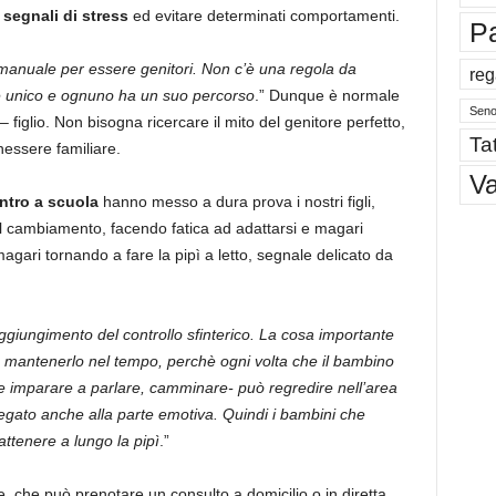
i
segnali di stress
ed evitare determinati comportamenti.
P
manuale per essere genitori. Non c’è una regola da
reg
è unico e ognuno ha un suo percorso
.” Dunque è normale
Sen
– figlio. Non bisogna ricercare il mito del genitore perfetto,
Tat
nessere familiare.
V
entro a scuola
hanno messo a dura prova i nostri figli,
o il cambiamento, facendo fatica ad adattarsi e magari
 magari tornando a fare la pipì a letto, segnale delicato da
aggiungimento del controllo sfinterico. La cosa importante
ma mantenerlo nel tempo, perchè ogni volta che il bambino
e imparare a parlare, camminare- può regredire nell’area
 legato anche alla parte emotiva. Quindi i bambini che
ttenere a lungo la pipì
.”
e, che può prenotare un consulto a domicilio o in diretta