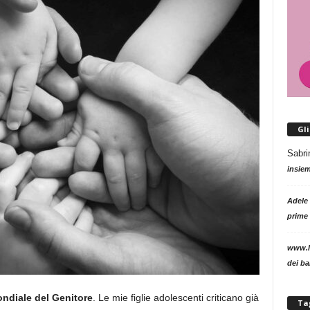
Gl
Sabri
insie
Adele
prime 
www.l
dei b
ndiale del Genitore
. Le mie figlie adolescenti criticano già
Ta