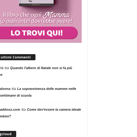
i ultimi Commenti
na
su
Quando l’albero di Natale non si fa più
me
su
 donna
La sopravvivenza delle mamme nelle
settimane di scuola
su
addooz.com
Come dev’essere la camera ideale
ambini?
gcloud