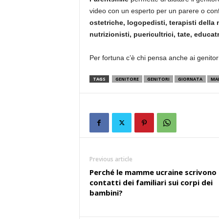
video con un esperto per un parere o confr
ostetriche, logopedisti, terapisti della
nutrizionisti, puericultrici, tate, educat
Per fortuna c’è chi pensa anche ai genitor
TAGS
GENITORE
GENITORI
GIORNATA
MA
Previous article
Perché le mamme ucraine scrivono 
contatti dei familiari sui corpi dei
bambini?