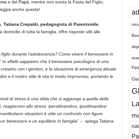
mma
e del
Papà
, mentre non esista la Festa del Figlio,
teggia anche questa!
ad
a,
Tatiana Crepaldi, pedagogista di Parentsmile
,
Adoz
omicilio di tutta la famiglia, offre risposte utili alle
Ben
dep
-figlio durante l’adolescenza? Come vivere il benessere in
esa
” In effetti sappiamo che il benessere psicologico di una
Fes
creiamo con i genitori, e la situazione di emergenza attuale
dini e il nostro stile di vita in modo improvviso, portando le
Gio
G
eriodi di stress è una sfida che si aggiunge a quella della
La
, reagiscono allo stress: iperattivandosi, ipoattivandosi
manifestano situazioni è utile un confronto con figure
m
un benessere e un equilibrio in famiglia
” – spiega Tatiana
nat
Pa