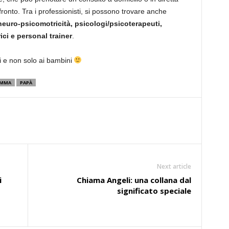
onto. Tra i professionisti, si possono trovare anche
 neuro-psicomotricità, psicologi/psicoterapeuti,
rici e personal trainer
.
i e non solo ai bambini
MMA
PAPÀ
Next article
i
Chiama Angeli: una collana dal
significato speciale