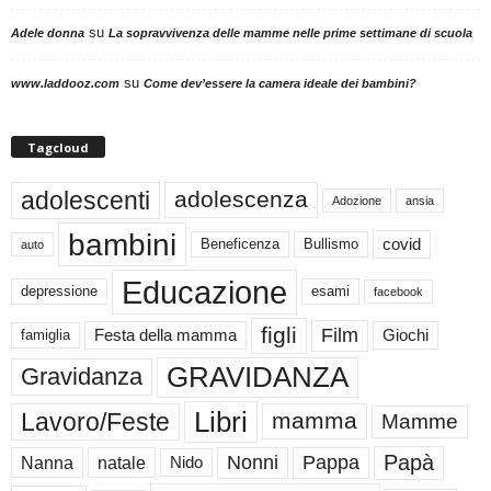
su
Adele donna
La sopravvivenza delle mamme nelle prime settimane di scuola
su
www.laddooz.com
Come dev’essere la camera ideale dei bambini?
Tagcloud
adolescenti
adolescenza
Adozione
ansia
bambini
Beneficenza
Bullismo
covid
auto
Educazione
depressione
esami
facebook
figli
Film
famiglia
Festa della mamma
Giochi
GRAVIDANZA
Gravidanza
Libri
Lavoro/Feste
mamma
Mamme
Papà
Nonni
Pappa
Nanna
natale
Nido