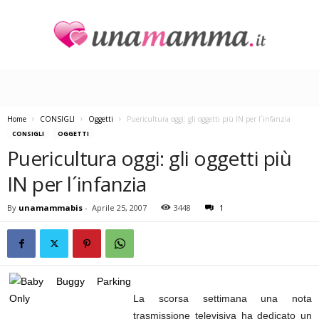
U
n
a
M
a
Home
CONSIGLI
Oggetti
Puericultura oggi: gli oggetti più IN per l´infanzia
m
CONSIGLI
OGGETTI
m
Puericultura oggi: gli oggetti più
a
IN per l´infanzia
By
unamammabis
-
Aprile 25, 2007
3448
1
La scorsa settimana una nota
trasmissione televisiva ha dedicato un