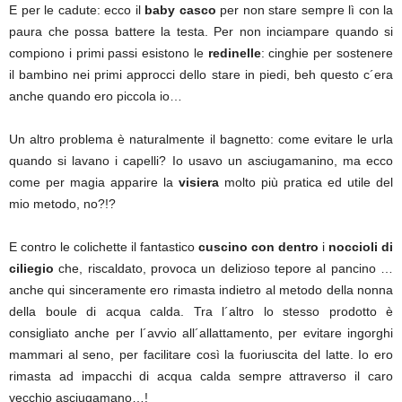
E per le cadute: ecco il
baby casco
per non stare sempre lì con la
paura che possa battere la testa. Per non inciampare quando si
compiono i primi passi esistono le
redinelle
: cinghie per sostenere
il bambino nei primi approcci dello stare in piedi, beh questo c´era
anche quando ero piccola io…
Un altro problema è naturalmente il bagnetto: come evitare le urla
quando si lavano i capelli? Io usavo un asciugamanino, ma ecco
come per magia apparire la
visiera
molto più pratica ed utile del
mio metodo, no?!?
E contro le colichette il fantastico
cuscino con dentro
i
noccioli di
ciliegio
che, riscaldato, provoca un delizioso tepore al pancino …
anche qui sinceramente ero rimasta indietro al metodo della nonna
della boule di acqua calda. Tra l´altro lo stesso prodotto è
consigliato anche per l´avvio all´allattamento, per evitare ingorghi
mammari al seno, per facilitare così la fuoriuscita del latte. Io ero
rimasta ad impacchi di acqua calda sempre attraverso il caro
vecchio asciugamano…!