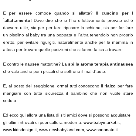
E per essere comode quando si allatta? Il
cuscino per l
´allattamento!
Devo dire che io l´ho effettivamente provato ed è
davvero utile, sia per per fare riposare la schiena, sia per far fare
un pisolino al baby tra una poppata e l´altra tenendolo non proprio
eretto, per evitare rigurgiti, naturalmente anche per la mamma in
attesa per trovare quelle posizioni che si fanno fatica a trovare.
E contro le nausee mattutine? La
spilla aroma terapia antinausea
che vale anche per i piccoli che soffrono il mal d´auto.
E, al posto del seggiolone, ormai tutti conoscono il
rialzo
per fare
mangiare con tutta sicurezza il bambino che non vuole stare
seduto.
Ed ecco qui allora una lista di siti amici dove si possono acquistare
gli ultimi ritrovati di puericultura moderna:
www.babymarket.it
,
www.kidsdesign.it
,
www.newbabyland.com
,
www.sononato.it