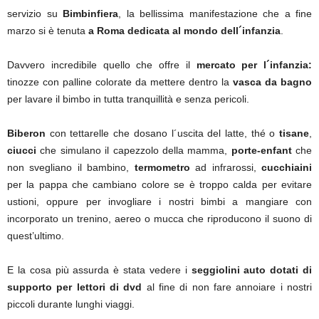
servizio su
Bimbinfiera
, la bellissima manifestazione che a fine
marzo si è tenuta
a Roma dedicata al mondo dell´infanzia
.
Davvero incredibile quello che offre il
mercato per l´infanzia:
tinozze con palline colorate da mettere dentro la
vasca da bagno
per lavare il bimbo in tutta tranquillità e senza pericoli.
Biberon
con tettarelle che dosano l´uscita del latte, thé o
tisane
,
ciucci
che simulano il capezzolo della mamma,
porte-enfant
che
non svegliano il bambino,
termometro
ad infrarossi,
cucchiaini
per la pappa che cambiano colore se è troppo calda per evitare
ustioni, oppure per invogliare i nostri bimbi a mangiare con
incorporato un trenino, aereo o mucca che riproducono il suono di
quest’ultimo.
E la cosa più assurda è stata vedere i
seggiolini auto dotati di
supporto per lettori di dvd
al fine di non fare annoiare i nostri
piccoli durante lunghi viaggi.