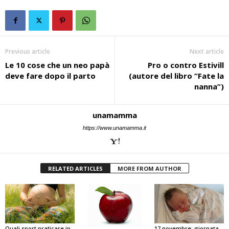
Previous article
Next article
Le 10 cose che un neo papà
Pro o contro Estivill
deve fare dopo il parto
(autore del libro “Fate la
nanna”)
unamamma
https://www.unamamma.it
RELATED ARTICLES
MORE FROM AUTHOR
17 novembre: giornata
Quali sport praticare in