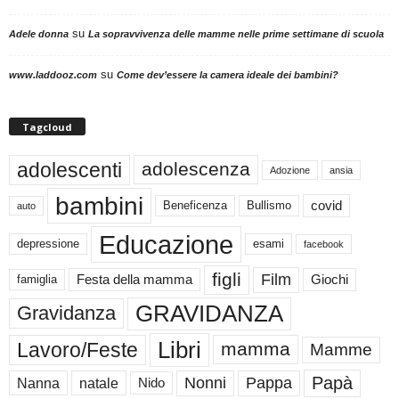
su
Adele donna
La sopravvivenza delle mamme nelle prime settimane di scuola
su
www.laddooz.com
Come dev’essere la camera ideale dei bambini?
Tagcloud
adolescenti
adolescenza
Adozione
ansia
bambini
Beneficenza
Bullismo
covid
auto
Educazione
depressione
esami
facebook
figli
Film
famiglia
Festa della mamma
Giochi
GRAVIDANZA
Gravidanza
Libri
Lavoro/Feste
mamma
Mamme
Papà
Nonni
Pappa
Nanna
natale
Nido