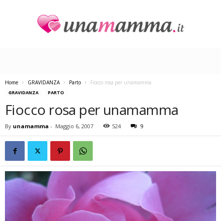
U
n
a
M
a
Home
GRAVIDANZA
Parto
Fiocco rosa per unamamma
m
GRAVIDANZA
PARTO
m
Fiocco rosa per unamamma
a
By
unamamma
-
Maggio 6, 2007
524
9