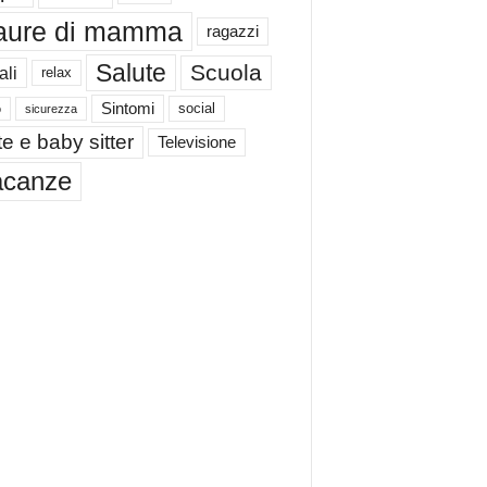
aure di mamma
ragazzi
Salute
Scuola
ali
relax
Sintomi
social
o
sicurezza
e e baby sitter
Televisione
acanze