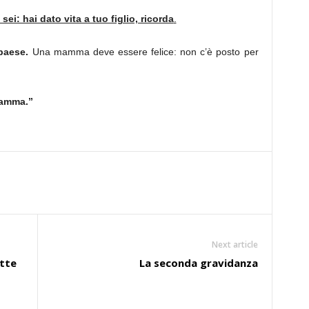
i: hai dato vita a tuo figlio, ricorda
.
paese.
Una mamma deve essere felice: non c’è posto per
mamma.”
Next article
atte
La seconda gravidanza