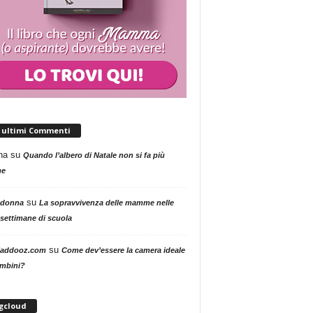
i ultimi Commenti
na
su
Quando l’albero di Natale non si fa più
me
su
 donna
La sopravvivenza delle mamme nelle
settimane di scuola
su
addooz.com
Come dev’essere la camera ideale
ambini?
gcloud