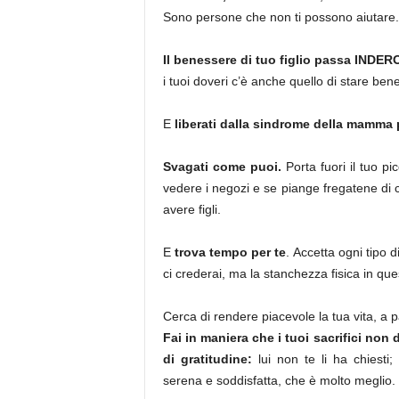
Sono persone che non ti possono aiutare.
Il benessere di tuo figlio passa INDE
i tuoi doveri c’è anche quello di stare bene
E
liberati dalla sindrome della mamma 
Svagati come puoi.
Porta fuori il tuo pi
vedere i negozi e se piange fregatene di c
avere figli.
E
trova tempo per te
. Accetta ogni tipo 
ci crederai, ma la stanchezza fisica in que
Cerca di rendere piacevole la tua vita, a p
Fai in maniera che i tuoi sacrifici no
di gratitudine:
lui non te li ha chiest
serena e soddisfatta, che è molto meglio.