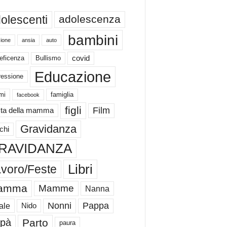
olescenti
adolescenza
bambini
ione
ansia
auto
eficenza
Bullismo
covid
Educazione
ressione
mi
famiglia
facebook
figli
Film
ta della mamma
Gravidanza
chi
RAVIDANZA
Libri
voro/Feste
amma
Mamme
Nanna
Nonni
Pappa
ale
Nido
Parto
pà
paura