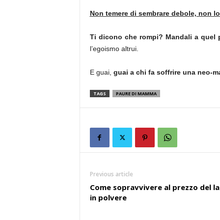
Non temere di sembrare debole, non lo se
Ti dicono che rompi? Mandali a quel 
l’egoismo altrui.
E guai,
guai a chi fa soffrire una neo-
TAGS
PAURE DI MAMMA
Previous article
Come sopravvivere al prezzo del l
in polvere