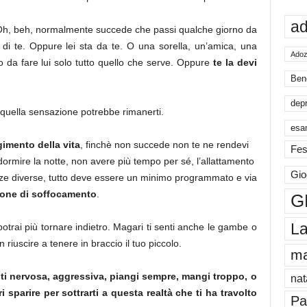
ad
Oh, beh, normalmente succede che passi qualche giorno da
di te. Oppure lei sta da te. O una sorella, un’amica, una
Adoz
o da fare lui solo tutto quello che serve. Oppure
te la devi
Ben
dep
quella sensazione potrebbe rimanerti.
esa
gimento della vita
, finchè non succede non te ne rendevi
Fes
 dormire la notte, non avere più tempo per sé, l’allattamento
Gio
canze diverse, tutto deve essere un minimo programmato e via
zone di soffocamento
.
G
La
potrai più tornare indietro. Magari ti senti anche le gambe o
 riuscire a tenere in braccio il tuo piccolo.
m
ti nervosa, aggressiva, piangi sempre, mangi troppo, o
nat
 sparire per sottrarti a questa realtà che ti ha travolto
Pa