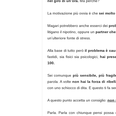
nel giro di un’ora.
Ma perchè?
La motivazione più ovvia è che
sei molto
Magari potrebbero anche esserci dei
prob
litigano il nipotino, oppure un
partner che
un’ulteriore fonte di stress.
Alla base di tutto però
il problema è cau
fastidi, sia fisici sia psicologici,
hai pres
100.
Sei comunque
più sensibile, più fragil
parola. A volte
non hai la forza di ribell
con uno schiocco di dita. E questo ti fa s
A questo punto accetta un consiglio:
non 
Parla. Parla con chiunque pensi possa c