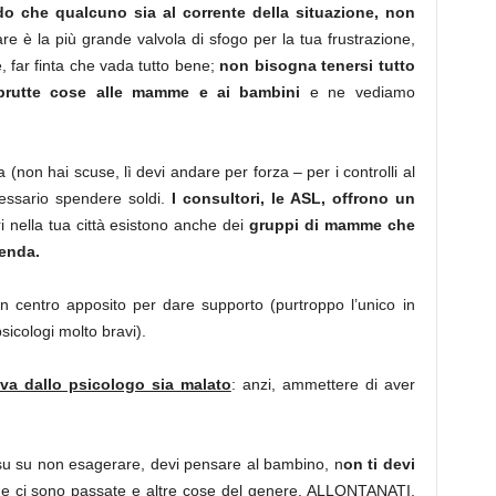
odo che qualcuno sia al corrente della situazione, non
are è la più grande valvola di sfogo per la tua frustrazione,
 far finta che vada tutto bene;
non bisogna tenersi tutto
brutte cose alle mamme e ai bambini
e ne vediamo
ra (non hai scuse, lì devi andare per forza – per i controlli al
cessario spendere soldi.
I consultori, le ASL, offrono un
 nella tua città esistono anche dei
gruppi di mamme che
cenda.
n centro apposito per dare supporto (purtroppo l’unico in
sicologi molto bravi).
i va dallo psicologo sia malato
: anzi, ammettere di aver
su su non esagerare, devi pensare al bambino, n
on ti devi
nne ci sono passate e altre cose del genere. ALLONTANATI.