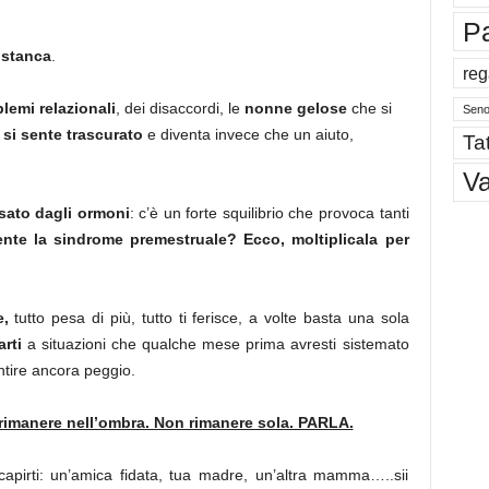
P
 stanca
.
reg
lemi relazionali
, dei disaccordi, le
nonne gelose
che si
Sen
 si sente trascurato
e diventa invece che un aiuto,
Tat
V
sato dagli ormoni
: c’è un forte squilibrio che provoca tanti
ente la sindrome premestruale? Ecco, moltiplicala per
e,
tutto pesa di più, tutto ti ferisce, a volte basta una sola
arti
a situazioni che qualche mese prima avresti sistemato
entire ancora peggio.
rimanere nell’ombra. Non rimanere sola. PARLA.
apirti: un’amica fidata, tua madre, un’altra mamma…..sii