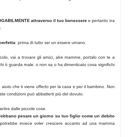
ROGABILMENTE attraverso il tuo benessere
e pertanto tra
.
perfetta
: prima di tutto sei un essere umano.
ccolo, vai a trovare gli amici, alre mamme, portalo con te a
hi ti guarda male: o non sa o ha dimenticato cosa significhi
di aiuto che ti viene offerto per la casa e per il bambino. Non
ste condizioni può abbatterti più del dovuto.
artire dalle piccole cose.
n debbano pesare un giorno su tuo figlio come un debito
i; potrebbe invece voler crescere accanto ad una mamma