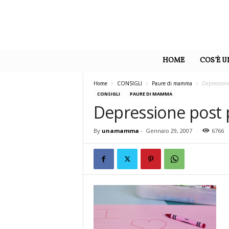
U
n
HOME
COS’È 
a
M
a
Home
CONSIGLI
Paure di mamma
Depressione
m
CONSIGLI
PAURE DI MAMMA
m
Depressione post p
a
By
unamamma
-
Gennaio 29, 2007
6766