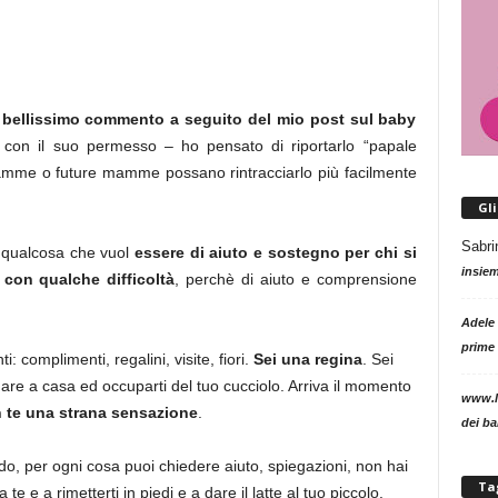
bellissimo commento a seguito del mio post sul baby
 con il suo permesso – ho pensato di riportarlo “papale
amme o future mamme possano rintracciarlo più facilmente
Gl
Sabri
o qualcosa che vuol
essere di aiuto e sostegno per chi si
insie
 con qualche difficoltà
, perchè di aiuto e comprensione
Adele
prime 
nti: complimenti, regalini, visite, fiori.
Sei una regina
. Sei
nare a casa ed occuparti del tuo cucciolo. Arriva il momento
www.l
n te una
strana sensazione
.
dei b
ndo, per ogni cosa puoi chiedere aiuto, spiegazioni, non hai
Ta
e e a rimetterti in piedi e a dare il latte al tuo piccolo.