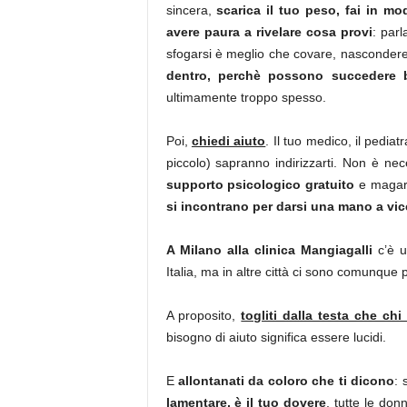
sincera,
scarica il tuo peso, fai in m
avere paura a rivelare cosa provi
: parl
sfogarsi è meglio che covare, nascondere,
dentro, perchè possono succedere 
ultimamente troppo spesso.
Poi,
chiedi aiuto
. Il tuo medico, il pediat
piccolo) sapranno indirizzarti. Non è ne
supporto psicologico gratuito
e magari
si incontrano per darsi una mano a vi
A Milano alla clinica Mangiagalli
c’è u
Italia, ma in altre città ci sono comunque p
A proposito,
togliti dalla testa che ch
bisogno di aiuto significa essere lucidi.
E
allontanati da coloro che ti dicono
: 
lamentare, è il tuo dovere
, tutte le do