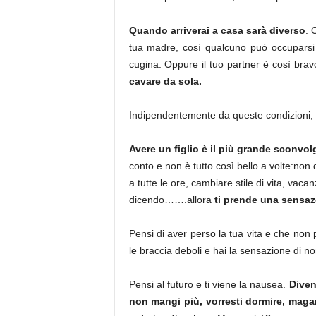
Quando arriverai a casa sarà diverso
. 
tua madre, così qualcuno può occuparsi 
cugina. Oppure il tuo partner è così brav
cavare da sola.
Indipendentemente da queste condizioni, 
Avere un figlio è il più grande sconvol
conto e non è tutto così bello a volte:non
a tutte le ore, cambiare stile di vita, va
dicendo…….allora
ti prende una sensa
Pensi di aver perso la tua vita e che non 
le braccia deboli e hai la sensazione di non
Pensi al futuro e ti viene la nausea.
Diven
non mangi più, vorresti dormire, magari