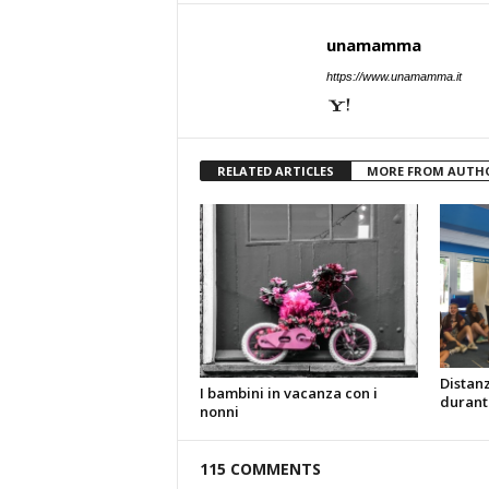
unamamma
https://www.unamamma.it
RELATED ARTICLES
MORE FROM AUTH
Distanz
I bambini in vacanza con i
durante
nonni
115 COMMENTS